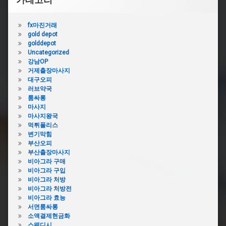
fx마진거래
gold depot
golddepot
Uncategorized
강남OP
거제출장마사지
대구오피
러브약국
룸싸롱
마사지
마사지왕국
먹튀폴리스
변기막힘
부산오피
부산출장마사지
비아그라 구매
비아그라 구입
비아그라 처방
비아그라 처방전
비아그라 효능
서면룸싸롱
소액결제현금화
스웨디시