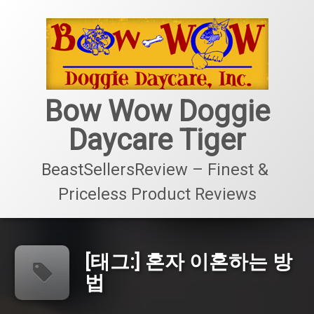
콘
텐
츠
로
바
로
가
Bow Wow Doggie
기
Daycare Tiger
BeastSellersReview – Finest & 
Priceless Product Reviews
[태그:]
혼자 이혼하는 방
법