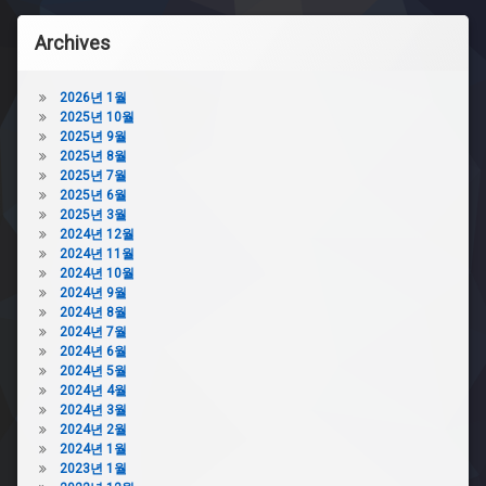
위
노
Archives
출
2026년 1월
2025년 10월
2025년 9월
2025년 8월
2025년 7월
2025년 6월
2025년 3월
2024년 12월
2024년 11월
2024년 10월
2024년 9월
2024년 8월
2024년 7월
2024년 6월
2024년 5월
2024년 4월
2024년 3월
2024년 2월
2024년 1월
2023년 1월