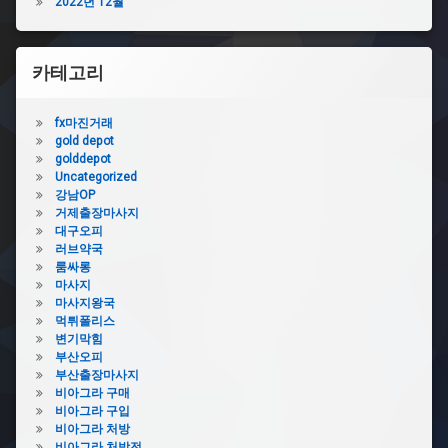
2022년 12월
카테고리
fx마진거래
gold depot
golddepot
Uncategorized
강남OP
거제출장마사지
대구오피
러브약국
룸싸롱
마사지
마사지왕국
먹튀폴리스
변기막힘
부산오피
부산출장마사지
비아그라 구매
비아그라 구입
비아그라 처방
비아그라 처방전