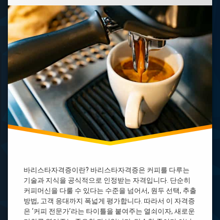
타
지
자
소
격
유
증
자
종
확
류
인
국
방
제
법
바
토
리
지
스
소
타
유
자
자
격
확
증
인
바
사
리
이
스
트
바리스타자격증이란? 바리스타자격증은 커피를 다루는
타
토
자
기술과 지식을 공식적으로 인정받는 자격입니다. 단순히
지
격
커피머신을 다룰 수 있다는 수준을 넘어서, 원두 선택, 추출
소
증
방법, 고객 응대까지 폭넓게 평가합니다. 따라서 이 자격증
유
1
자
은 ‘커피 전문가’라는 타이틀을 붙여주는 열쇠이자, 새로운
급
확