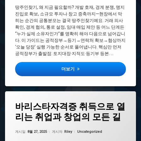
으
로
땅주인찾기, 왜 지금 필요할까? 개발 호재, 경계 분쟁, 맹지
땅
진입로 확보, 소규모 투자나 창고 증축까지—현장에서 막
찾
히는 순간의 공통분모는 결국 땅주인찾기예요. 거래 의사
기
확인, 경계 협의, 통로 설정, 임대·매입 제안 등 어느 단계든
조
“누가 실제 소유자인가”를 명확히 해야 다음으로 넘어갑니
상
다. 이 가이드는 공적장부→등기→연락처 확보→협상까지
땅
‘오늘 당장’ 실행 가능한 순서로 풀어냅니다. 핵심만 먼저
찾
공적장부가 출발점: 토지대장·지적도·등기부 등본. …
기
조
상
땅주인찾기 지번에서 등기까지, 연락·협상
더보기
땅
찾
기'
성
명
태
조
바리스타자격증 취득으로 열
그
회
리는 취업과 창업의 모든 길
국
토
내
지
바
대
업데이트 날짜:
2월 9, 2026
카테고리:
리
게시일:
8월 27, 2025
게시자:
Riley
Uncategorized
장
스
토