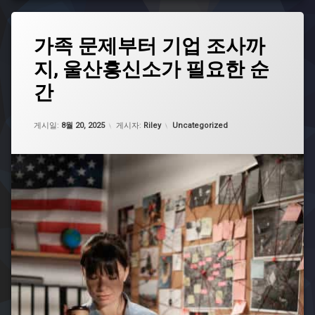
이
리
혼
스
전
타
태
가족 문제부터 기업 조사까
문
자
그
변
격
지, 울산흥신소가 필요한 순
광
호
증
주
사
기
간
흥
지
간
신
젤
바
소
업데이트 날짜:
5월 7, 2026
이
리
카테고리:
게시일:
8월 20, 2025
게시자:
Riley
Uncategorized
김
혼
스
해
전
타
흥
문
자
신
변
격
소
호
증
사
따
대
추
는
구
천
법
흥
신
이
바
소
혼
리
전
스
대
문
타
전
변
자
흥
호
격
신