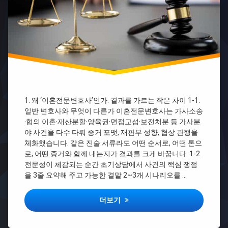
리
사
양
스
드
가
타
라
자
마
격
이
증
혼
1
전
급
문
2
변
급
호
차
1. 왜 ‘이혼전문변호사’인가: 결과를 가르는 작은 차이 1-1.
사
이
일반 변호사와 무엇이 다른가 이혼전문변호사는 가사소송
디
바
시
·협의 이혼·재산분할·양육권·면접교섭·보전처분 등 가사분
리
야 사건을 다수 다뤄 증거 포맷, 재판부 성향, 협상 관행을
이
스
체화했습니다. 같은 진술·서류라도 어떤 순서로, 어떤 톤으
혼
타
전
자
로, 어떤 증거와 함께 내는지가 결과를 크게 바꿉니다. 1-2.
문
격
전문성이 체감되는 순간 초기상담에서 사건의 핵심 쟁점
변
증
을 3줄 요약해 주고 가능한 결말 2~3개 시나리오를 …
호
국
사
비
유
지
이혼전문변호사 초기상담부터 재산분할·양
더보기
퀴
원
즈
바