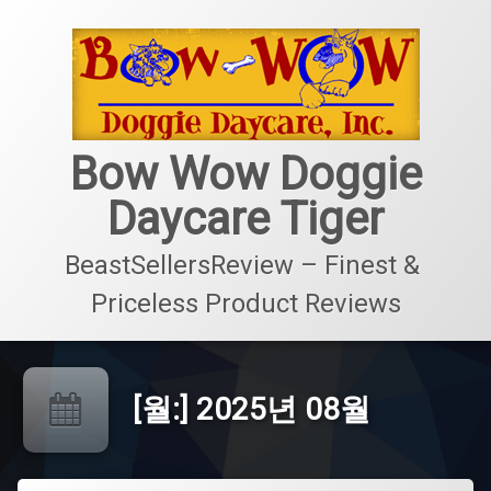
콘
텐
츠
로
바
로
가
Bow Wow Doggie
기
Daycare Tiger
BeastSellersReview – Finest & 
Priceless Product Reviews
[월:]
2025년 08월