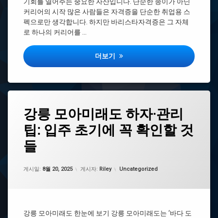
기회를 열어주는 중요한 자산입니다. 단순한 종이가 아닌
2
인
커리어의 시작 많은 사람들은 자격증을 단순한 취업용 스
급
지
차
펙으로만 생각합니다. 하지만 바리스타자격증은 그 자체
도
이
로 하나의 커리어를 …
바
리
바리스타자격증 취득으로 열리는 취업과 
더보기
스
타
자
격
증
기
태
강릉 모아미래도 하자·관리
간
그
바
팁: 입주 초기에 꼭 확인할 것
강
리
릉
들
스
모
타
아
자
미
업데이트 날짜:
1월 27, 2026
격
카테고리:
게시일:
8월 20, 2025
게시자:
Riley
Uncategorized
래
증
도
따
오
는
션
데
리
걸
강릉 모아미래도 한눈에 보기 강릉 모아미래도는 ‘바다 도
버