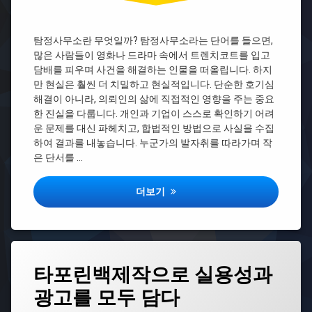
싱
탐
피
정
해
사
탐정사무소란 무엇일까? 탐정사무소라는 단어를 들으면,
자
무
모
많은 사람들이 영화나 드라마 속에서 트렌치코트를 입고
소
임
담배를 피우며 사건을 해결하는 인물을 떠올립니다. 하지
사
만 현실은 훨씬 더 치밀하고 현실적입니다. 단순한 호기심
몸
람
캠
해결이 아니라, 의뢰인의 삶에 직접적인 영향을 주는 중요
찾
피
한 진실을 다룹니다. 개인과 기업이 스스로 확인하기 어려
기
싱
운 문제를 대신 파헤치고, 합법적인 방법으로 사실을 수집
탐
몸
하여 결과를 내놓습니다. 누군가의 발자취를 따라가며 작
정
캠
은 단서를 …
사
피
무
싱
소
탐정사무소 이용 후기, 마음속 짐이 사라
대
더보기
애
처
니
팀
탐
카
정
시
사
아
태
무
타포린백제작으로 실용성과
몸
그
소
캠
영
광고를 모두 담다
고
피
어
급
싱