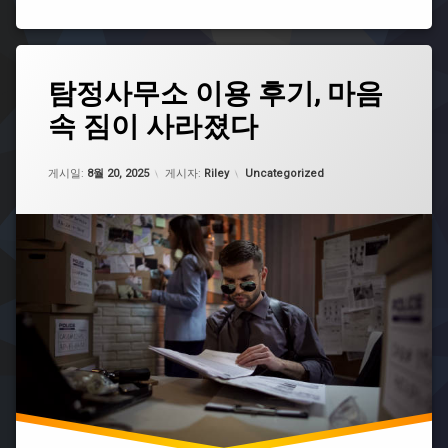
무
대
응
디
태
탐정사무소 이용 후기, 마음
시
그
몸
속 짐이 사라졌다
사
캠
설
피
탐
업데이트 날짜:
5월 7, 2026
싱
카테고리:
정
게시일:
8월 20, 2025
게시자:
Riley
Uncategorized
무
탐
대
정
응
사
후
무
기
소
몸
구
캠
인
피
탐
싱
정
카
사
페
무
몸
소
캠
비
피
용