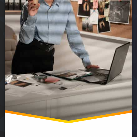
사
증
소
수
비
부
임
용
산
료
바
흥
이
리
신
혼
스
소
전
타
양
문
자
산
변
격
흥
호
증
신
사
필
소
순
기
위
전
바
주
이
리
흥
혼
스
신
전
타
소
문
자
변
격
창
호
증
원
사
학
흥
되
원
신
는
소
한
법
국
청
이
바
주