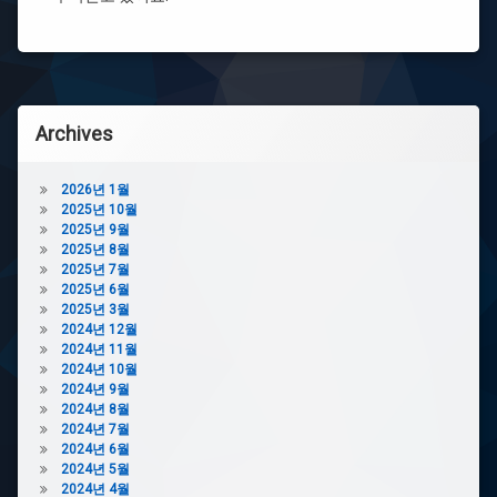
피
리
싱
유
상
저
남
블
자
백
제
몸
작
Archives
캠
피
부
싱
직
2026년 1월
상
포
2025년 10월
남
가
2025년 9월
자
방
2025년 8월
디
소
2025년 7월
시
량
2025년 6월
제
몸
2025년 3월
작
캠
2024년 12월
피
부
2024년 11월
싱
직
2024년 10월
카
포
2024년 9월
페
가
2024년 8월
방
몸
2024년 7월
제
캠
2024년 6월
작
피
2024년 5월
싱
2024년 4월
에