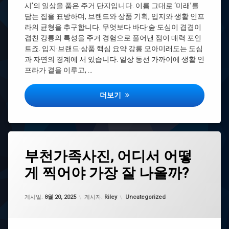
리
시’의 일상을 품은 주거 단지입니다. 이름 그대로 ‘미래’를
모
는
담는 집을 표방하며, 브랜드와 상품 기획, 입지와 생활 인프
아
시
라의 균형을 추구합니다. 무엇보다 바다·숲·도심이 겹겹이
미
간
래
겹친 강릉의 특성을 주거 경험으로 풀어낸 점이 매력 포인
바
도
트죠. 입지·브랜드·상품 핵심 요약 강릉 모아미래도는 도심
리
2
과 자연의 경계에 서 있습니다. 일상 동선 가까이에 생활 인
스
차
프라가 결을 이루고, …
타
모
자
아
격
강릉 모아미래도 하자·관리 팁: 입주 초기
더보기
미
증
래
무
도
쓸
3
모
차
바
태
모
리
부천가족사진, 어디서 어떻
그
아
스
미
타
게 찍어야 가장 잘 나올까?
대
래
자
구
도
격
가
메
업데이트 날짜:
8월 20, 2025
증
카테고리:
족
게시일:
8월 20, 2025
게시자:
Riley
Uncategorized
가
비
사
시
용
진
티
바
부