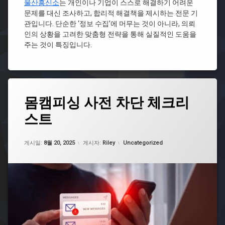
울산흥신소
는 개인이나 기업이 스스로 해결하기 어려운
혼
리
흥
문제를 대신 조사하고, 합리적 해결책을 제시하는 전문 기
전
스
신
관입니다. 단순한 ‘정보 수집’에 머무는 것이 아니라, 의뢰
문
타
소
변
자
인의 상황을 고려한 맞춤형 전략을 통해 실질적인 도움을
포
호
격
주는 것이 특징입니다.
항
사
증
흥
드
신
라
소
마
이
태
몸캠피싱 사전 차단 체크리
혼
그
전
스트
몸
문
캠
변
피
호
업데이트 날짜:
5월 7, 2026
카테고리:
싱
게시일:
8월 20, 2025
게시자:
Riley
Uncategorized
사
대
만
처
화
레
이
전
혼
드
전
몸
문
캠
변
피
호