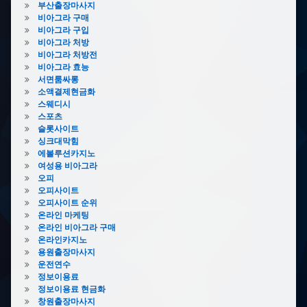
즈
부산출장마사지
비아그라 구매
타
비아그라 구입
포
비아그라 처방
린
비아그라 처방전
백
비아그라 효능
소
서면룸싸롱
량
소액결제현금화
제
스웨디시
작
스포츠
타
슬롯사이트
포
싱크대막힘
린
에볼루션카지노
백
여성용 비아그라
소
오피
형
오피사이트
오피사이트 순위
타
온라인 마케팅
포
온라인 비아그라 구매
린
온라인카지노
백
용원출장마사지
인
운전연수
쇄
정보이용료
타
정보이용료 현금화
포
창원출장마사지