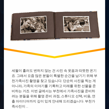
2
리
산
차
스
가
모
타
족
아
자
사
미
격
진
래
증
부
도
취
천
부
득
가
실
방
족
법
모
모
아
바
임
미
리
인
래
스
천
도
타
가
오
자
족
산
세월이 흘러도 변하지 않는 건 사진 속 웃음과 따뜻한 온기
격
사
죠. 그래서 요즘 많은 분들이 특별한 순간을 남기기 위해 부
증
모
진
학
천가족사진 촬영을 찾고 있습니다. 단순히 사진을 찍는 게
아
원
인
미
아니라, 가족의 이야기를 기록하고 미래를 위한 선물을 준
천
래
비하는 거죠. 이번 글에서는 부천에서 가족사진을 준비하
바
가
도
리
려는 분들을 위해 촬영 준비 과정, 스튜디오 선택, 비용, 연
족
홈
스
출 아이디어까지 깊이 있게 안내해 드리겠습니다. 부천가
사
페
타
족사진이 …
진
이
자