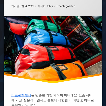
로
타
대
업데이트 날짜:
8월 4, 2025
카테고리:
포
게시일:
8월 4, 2025
게시자:
Riley
Uncategorized
탐
처
린
정
법
백
사
몸
무
나
캠
소
이
피
하
키
싱
는
타
라
일
포
바
린
탐
웨
백
정
이
자
브
대
격
형
몸
증
타
캠
포
피
린
싱
백
무
대
더
응
스
후
트
기
백
타포린백제작
은 단순한 가방 제작이 아니에요. 요즘 시대
제
몸
에 가장 ‘실용적이면서도 홍보에 적합한’ 아이템 중 하나로
작
캠
주목받고 있어요.