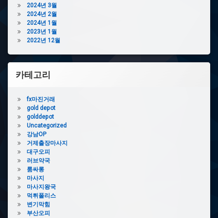
팀
2024년 3월
코
카
2024년 2월
백
시
2024년 1월
소
아
2023년 1월
량
대
2022년 12월
제
응
작
몸
에
캠
코
카테고리
피
백
싱
제
후
작
fx마진거래
기
gold depot
에
golddepot
코
Uncategorized
백
강남OP
제
거제출장마사지
작
대구오피
단
러브약국
가
룸싸롱
타
마사지
포
마사지왕국
린
먹튀폴리스
백
변기막힘
굿
부산오피