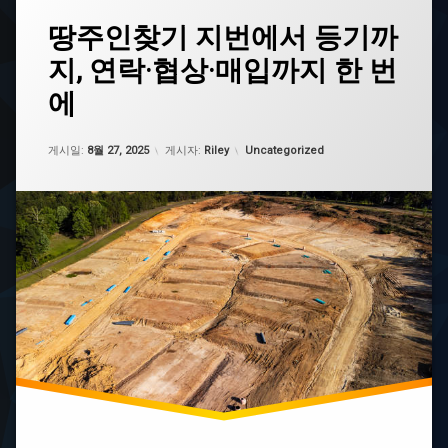
태
땅주인찾기 지번에서 등기까
그
지, 연락·협상·매입까지 한 번
내
토
에
지
찾
기
업데이트 날짜:
5월 7, 2026
카테고리:
게시일:
8월 27, 2025
게시자:
Riley
Uncategorized
서
비
스
내
땅
찾
기
부
모
님
땅
찾
기
이
름