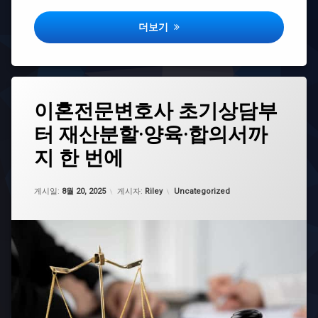
지
격
증
모
부천가족사진, 어디서 어떻게 찍어야 가장
더보기
현
아
실
건
설
바
부
리
도
스
태
이혼전문변호사 초기상담부
타
평
그
1
택
터 재산분할·양육·합의서까
대
급
고
구
자
덕
지 한 번에
이
격
모
혼
증
아
전
미
업데이트 날짜:
11월 4, 2025
바
카테고리:
게시일:
8월 20, 2025
게시자:
Riley
Uncategorized
문
래
리
변
도
스
호
타
향
사
2
남
이
급
모
혼
자
아
전
격
미
문
증
래
변
도
바
호
분