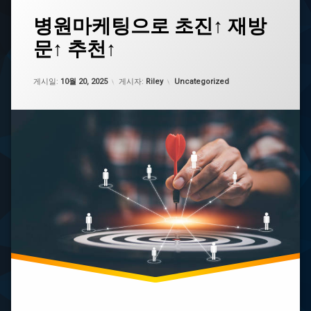
태
병원마케팅으로 초진↑ 재방
그
문↑ 추천↑
병
원
마
업데이트 날짜:
1월 14, 2026
카테고리:
케
게시일:
10월 20, 2025
게시자:
Riley
Uncategorized
팅
디
시
병
원
마
케
팅
물
경
력
병
원
마
케
팅
블