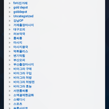
그
fx마진거래
컵
gold depot
제
golddepot
작
Uncategorized
강남OP
포
거제출장마사지
토
대구오피
머
러브약국
그
룸싸롱
컵
마사지
포
마사지왕국
토
먹튀폴리스
머
변기막힘
그
부산오피
컵
부산출장마사지
제
비아그라 구매
작
비아그라 구입
비아그라 처방
비아그라 처방전
비아그라 효능
서면룸싸롱
소액결제현금화
스웨디시
스포츠
슬롯사이트