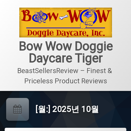
콘
텐
츠
로
바
로
가
Bow Wow Doggie
기
Daycare Tiger
BeastSellersReview – Finest & 
Priceless Product Reviews
[월:]
2025년 10월