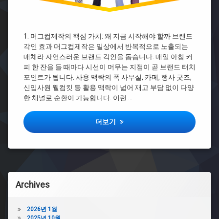
문
제
작
디
1. 머그컵제작의 핵심 가치: 왜 지금 시작해야 할까 브랜드
시
각인 효과 머그컵제작은 일상에서 반복적으로 노출되는
머
매체라 자연스러운 브랜드 각인을 돕습니다. 매일 아침 커
그
피 한 잔을 들 때마다 시선이 머무는 지점이 곧 브랜드 터치
컵
포인트가 됩니다. 사용 맥락의 폭 사무실, 카페, 행사 굿즈,
프
린
신입사원 웰컴킷 등 활용 맥락이 넓어 재고 부담 없이 다양
팅
한 채널로 순환이 가능합니다. 이런 …
머
그
컬러·인쇄·패키지까지, 실패 없는 머그컵
더보기
컵
제
작
사
이
트
변
Archives
색
머
그
2026년 1월
컵
2025년 10월