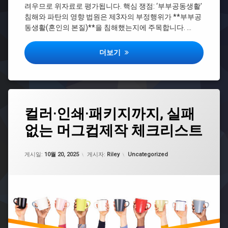
상
려우므로 위자료로 평가됩니다. 핵심 쟁점: ‘부부공동생활’
병
간
침해와 파탄의 영향 법원은 제3자의 부정행위가 **부부공
원
자
마
동생활(혼인의 본질)**을 침해했는지에 주목합니다. …
소
케
송
팅
사
상간자소송, 작은 캡처 한 장이 판결을 바
더보기
전
실
략
상
간
자
소
태
컬러·인쇄·패키지까지, 실패
송
그
위
없는 머그컵제작 체크리스트
머
자
그
컵
업데이트 날짜:
10월 20, 2025
카테고리:
1
게시일:
10월 20, 2025
게시자:
Riley
Uncategorized
개
제
작
머
그
컵
주