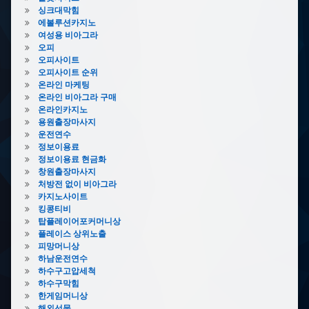
싱크대막힘
에볼루션카지노
여성용 비아그라
오피
오피사이트
오피사이트 순위
온라인 마케팅
온라인 비아그라 구매
온라인카지노
용원출장마사지
운전연수
정보이용료
정보이용료 현금화
창원출장마사지
처방전 없이 비아그라
카지노사이트
킹콩티비
탑플레이어포커머니상
플레이스 상위노출
피망머니상
하남운전연수
하수구고압세척
하수구막힘
한게임머니상
해외선물