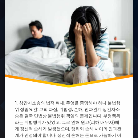
사
혼
병
상
원
간
마
자
케
소
팅
송
성
관
공
계
사
례
상
간
병
자
원
소
마
송
케
나
팅
우
업
리
무
상
병
1. 상간자소송의 법적 뼈대: 무엇을 증명해야 하나 불법행
간
원
위 성립요건: 고의·과실, 위법성, 손해, 인과관계 상간자소
자
마
송은 결국 민법상 불법행위 책임의 문제입니다. 부정행위
소
케
송
라는 위법행위가 있었고, 그로 인해 원고(피해 배우자)에
팅
배
게 정신적 손해가 발생했으며, 행위와 손해 사이의 인과관
업
우
체
계가 인정돼야 합니다. 정신적 손해는 돈으로 가늠하기 어