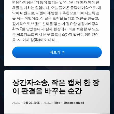
병원마케팅은 “더 많이 알리는 일”이 아니라 환자 여정 전
로
그
체를 설계하는 일입니다. 오늘 들어온 클릭이 예약으로, 예
약이 내원으로, 내원이 재방문과 추천으로 이어지도록 끈
병
을 묶는 작업이죠. 이 글은 초진을 늘리고, 재진을 만들고,
원
마
장기적으로 브랜드 신뢰를 쌓는 데 필요한 병원마케팅의
케
A to Z를 담았습니다. 실제 현장에서 바로 적용할 수 있도
팅
록 체크리스트·예시 문구·프로세스까지 깔끔히 정리했어
종
요. 자, 이제 감(勘)이 아니라 …
류
병
병원마케팅으로 초진↑ 재방문↑ 추천↑
더보기
원
마
케
팅
채
용
태
상간자소송, 작은 캡처 한 장
그
병
원
이 판결을 바꾸는 순간
상
마
간
케
자
팅
업데이트 날짜:
11월 4, 2025
카테고리:
소
게시일:
10월 20, 2025
게시자:
Riley
Uncategorized
대
송
행
결