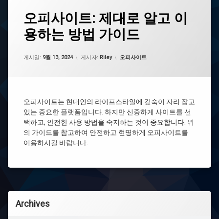
태
오피사이트: 제대로 알고 이
그
용하는 방법 가이드
op
사
이
업데이트 날짜:
5월 7, 2026
카테고리:
트
게시일:
9월 13, 2024
게시자:
Riley
오피사이트
가
격
강
남
오피사이트는 현대인의 라이프스타일에 깊숙이 자리 잡고
op
있는 중요한 플랫폼입니다. 하지만 신중하게 사이트를 선
종
택하고, 안전한 사용 방법을 숙지하는 것이 중요합니다. 위
류
의 가이드를 참고하여 안전하고 현명하게 오피사이트를
강
이용하시길 바랍니다.
남
오
피
건
마
나
Archives
이