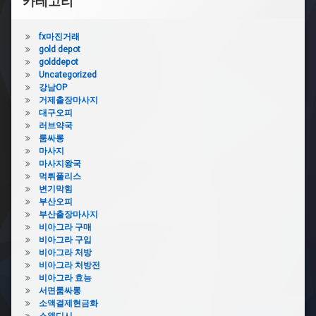
카테고리
모
음
fx마진거래
서
gold depot
울
golddepot
오
Uncategorized
피
강남OP
스
거제출장마사지
웨
대구오피
디
러브약국
시
룸싸롱
마
마사지
사
마사지왕국
지
먹튀폴리스
변기막힘
안
부산오피
마
부산출장마사지
오
비아그라 구매
피
비아그라 구입
오
비아그라 처방
피
비아그라 처방전
모
비아그라 효능
음
서면룸싸롱
소액결제현금화
오