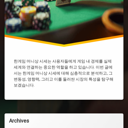
니
상
디
시
한
게
임
머
니
상
사
이
한게임 머니상 시세는 사용자들에게 게임 내 경제를 실제
트
세계와 연결하는 중요한 역할을 하고 있습니다. 이번 글에
한
서는 한게임 머니상 시세에 대해 심층적으로 분석하고, 그
게
변동성, 영향력, 그리고 이를 둘러싼 시장의 특성을 탐구해
임
보겠습니다.
머
니
상
추
천
한
Archives
게
임