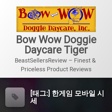
콘
텐
츠
로
바
로
가
Bow Wow Doggie
기
Daycare Tiger
BeastSellersReview – Finest & 
Priceless Product Reviews
[태그:]
한게임 모바일 시
세