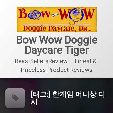
콘
텐
츠
로
바
로
가
Bow Wow Doggie
기
Daycare Tiger
BeastSellersReview – Finest & 
Priceless Product Reviews
[태그:]
한게임 머니상 디
시