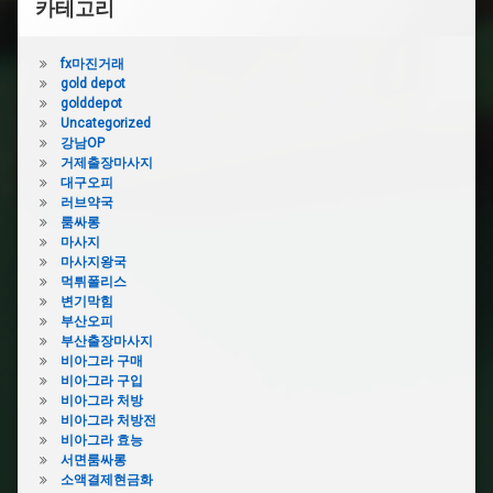
카테고리
한
게
임
fx마진거래
포
gold depot
커
golddepot
머
Uncategorized
니
강남OP
상
거제출장마사지
시
대구오피
세
러브약국
룸싸롱
한
마사지
게
마사지왕국
임
먹튀폴리스
포
변기막힘
커
부산오피
클
부산출장마사지
래
비아그라 구매
식
비아그라 구입
머
비아그라 처방
니
비아그라 처방전
상
비아그라 효능
한
서면룸싸롱
게
소액결제현금화