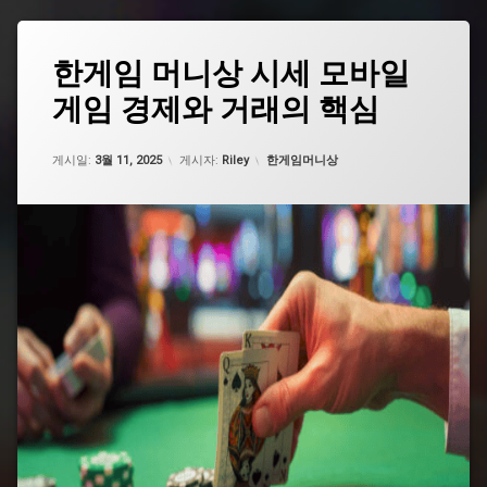
태
한게임 머니상 시세 모바일
그
게임 경제와 거래의 핵심
모바
일 한
게임
업데이트 날짜:
5월 7, 2026
카테고리:
1000
게시일:
3월 11, 2025
게시자:
Riley
한게임머니상
억 시
세
모
바
일
한
게
임
머
니
상
한
게
임
머