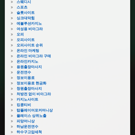
임
스웨디시
포
스포츠
커
슬롯사이트
현
싱크대막힘
금
에볼루션카지노
화
여성용 비아그라
오피
오피사이트
오피사이트 순위
온라인 마케팅
온라인 비아그라 구매
온라인카지노
용원출장마사지
운전연수
정보이용료
정보이용료 현금화
창원출장마사지
처방전 없이 비아그라
카지노사이트
킹콩티비
탑플레이어포커머니상
플레이스 상위노출
피망머니상
하남운전연수
하수구고압세척