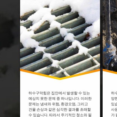
아파트 싱크대 하수구 막힘
싱크대
욕실 하수구 막힘
아파트
욕실 하수구막힘
영주 
욕조 하수구막힘
욕실 
원주 하수구막힘
욕실 하
진주 하수구막힘
욕실 
하수구 막힘 뚫기
의정부
하수구 막힘 락스
중랑구
하수구 막힘 베이킹소다
평택 
하수구 막힘 비용
포항 
하수구 막힘 원인
하수구
하수구기름막힘
하수구
하수구막힘 역류
하수구
홍천 하수구막힘
하수구
하수구막힘은 집안에서 발생할 수 있는
하수
화성 하수구막힘
하수구
예상치 못한 문제 중 하나입니다. 이러한
양한
화장실 배수구 막힘 원인
하수구
문제는 냄새와 위험, 환경오염, 그리고
있습
건물 손상과 같은 심각한 결과를 초래할
사용
화장실 하수구 막힘 비용
하수구
수 있습니다. 따라서 주기적인 청소와 필
가 
화장실