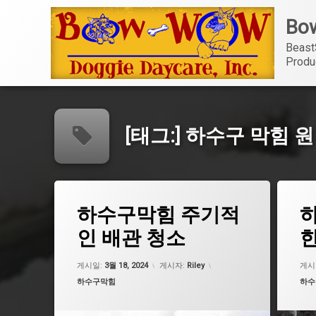
콘
Bow
텐
츠
Beast
로
Produ
바
로
가
기
[태그:]
하수구 막힘 
태
태
하수구막힘 주기적
그
그
강남하수구막힘
고양하
인 배관 청소
한
도로 하수구 막힘
구미 
업데이트 날짜:
5월 7, 2026
부평 하수구막힘
도로 
게시일:
3월 18, 2024
게시자:
Riley
게시
카테고리:
카테
하수구막힘
하수
세면대 하수구 막힘
서대문
싱크대 하수구 막힘 가격
세면대