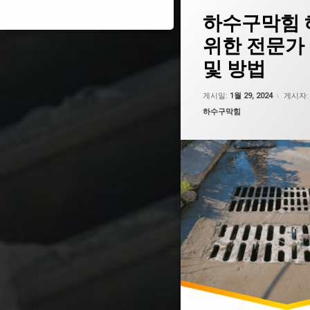
태
하수구막힘 
그
도로 하수구 막힘
위한 전문가
서대문하수구막힘
및 방법
세면대 하수구 막힘
싱크대 하수구 막힘
업데이트
게시일:
1월 29, 2024
게시자
싱크대 하수구 막힘 비용
카테고리:
하수구막힘
씽크대하수구막힘
아파트 하수구막힘
양산 하수구막힘
욕실 하수구 막힘
욕실 하수구 막힘 비용
욕실 하수구막힘
원주 하수구막힘
의정부 하수구막힘
진주 하수구막힘
하수구 막힘 뚫기
하수구 막힘 락스