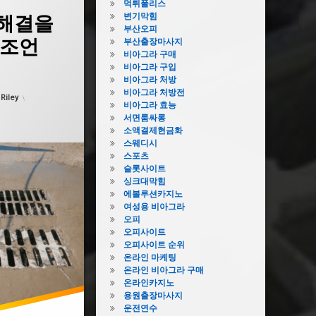
먹튀폴리스
변기막힘
해결을
부산오피
 조언
부산출장마사지
비아그라 구매
비아그라 구입
비아그라 처방
 날짜:
5월 7, 2026
비아그라 처방전
:
Riley
비아그라 효능
서면룸싸롱
소액결제현금화
스웨디시
스포츠
슬롯사이트
싱크대막힘
에볼루션카지노
여성용 비아그라
오피
오피사이트
오피사이트 순위
온라인 마케팅
온라인 비아그라 구매
온라인카지노
용원출장마사지
운전연수