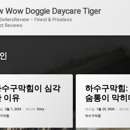
 Wow Doggie Daycare Tiger
SellersReview – Finest & Priceless 
ct Reviews
원인
태
하수구막힘이 심각
하수구막힘:
그
수구막힘
도로 하수구 막힘
 이유
숨통이 막히
하수구막힘
서대문하수구막힘
업데이트 날짜:
5월 7, 2026
업데이트
하수구 막힘
세면대 하수구 막힘
일:
2월 7, 2024
게시자:
Riley
게시일:
1월 29, 2024
게시자
고리:
카테고리:
구막힘
하수구막힘
하수구막힘
싱크대 하수구 막힘
 하수구 막힘
싱크대 하수구 막힘 비용