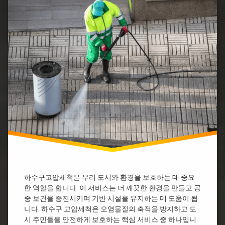
용
하
수
구
고
압
세
척
비
용
하
수
구
고
압
세
척
기
하수구고압세척은 우리 도시와 환경을 보호하는 데 중요
하
수
한 역할을 합니다. 이 서비스는 더 깨끗한 환경을 만들고 공
구
중 보건을 증진시키며 기반 시설을 유지하는 데 도움이 됩
고
니다. 하수구 고압세척은 오염물질의 축적을 방지하고 도
압
시 주민들을 안전하게 보호하는 핵심 서비스 중 하나입니
세