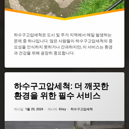
구
고
압
세
척
기
하수구고압세척은 도시 및 주거 지역에서 매일 발생하는
하
수
문제 중 하나입니다. 많은 사람들이 하수구고압세척의 중
구
요성을 인식하지 못하거나 간과하지만, 이 서비스는 환경
고
과 건강을 위해 굉장히 중요합니다.
압
세
척
기
가
태
격
하수구고압세척: 더 깨끗한
그
환경을 위한 필수 서비스
배
관
고
업데이트 날짜:
5월 7, 2026
카테고리:
압
게시일:
1월 29, 2024
게시자:
Riley
하수구고압세척
세
척
비