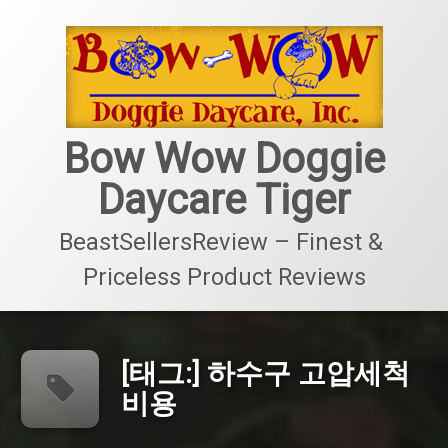
콘
텐
츠
로
바
로
가
Bow Wow Doggie
기
Daycare Tiger
BeastSellersReview – Finest & 
Priceless Product Reviews
[태그:]
하수구 고압세척
비용