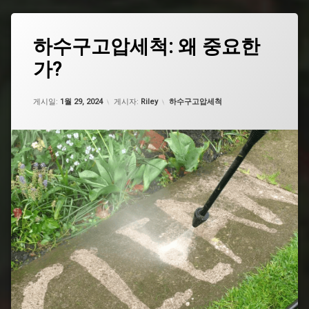
태
하수구고압세척: 왜 중요한
그
가?
배
관
고
업데이트 날짜:
5월 7, 2026
카테고리:
압
게시일:
1월 29, 2024
게시자:
Riley
하수구고압세척
세
척
비
용
하
수
구
고
압
세
척
비
용
하
수