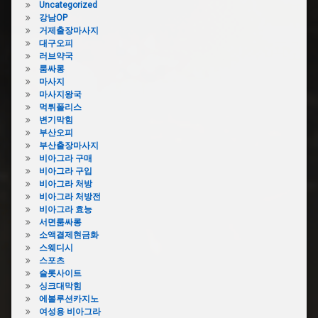
Uncategorized
막
강남OP
힘
거제출장마사지
욕
대구오피
실
러브약국
하
룸싸롱
수
마사지
구
마사지왕국
막
먹튀폴리스
힘
변기막힘
비
부산오피
용
부산출장마사지
욕
비아그라 구매
실
비아그라 구입
하
비아그라 처방
수
비아그라 처방전
구
비아그라 효능
막
서면룸싸롱
힘
소액결제현금화
스웨디시
의
스포츠
정
슬롯사이트
부
싱크대막힘
하
에볼루션카지노
수
여성용 비아그라
구