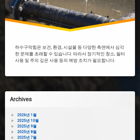
서
대
문
하
수
구
막
힘
하수구막힘은 보건, 환경, 시설물 등 다양한 측면에서 심각
세
한 문제를 초래할 수 있습니다. 따라서 정기적인 청소, 필터
면
사용 및 주의 깊은 사용 등의 예방 조치가 필요합니다.
대
하
수
구
막
힘
Archives
싱
크
대
2026년 1월
하
2025년 10월
수
2025년 9월
구
2025년 8월
막
2025년 7월