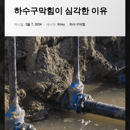
태
하수구막힘이 심각한 이유
그
고
업데이트 날짜:
5월 7, 2026
양
카테고리:
게시일:
2월 7, 2024
게시자:
Riley
하수구막힘
하
수
구
막
힘
구
미
하
수
구
막
힘
도
로
하
수
구
막
힘