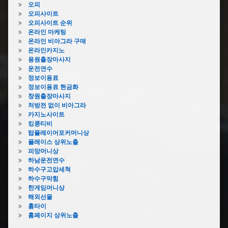
오피
막
오피사이트
힘
오피사이트 순위
중
온라인 마케팅
랑
온라인 비아그라 구매
구
온라인카지노
하
용원출장마사지
수
운전연수
구
정보이용료
막
정보이용료 현금화
힘
창원출장마사지
처방전 없이 비아그라
평
카지노사이트
택
킹콩티비
하
탑플레이어포커머니상
수
플레이스 상위노출
구
피망머니상
막
하남운전연수
힘
하수구고압세척
포
하수구막힘
항
한게임머니상
하
해외선물
수
홈타이
구
홈페이지 상위노출
막