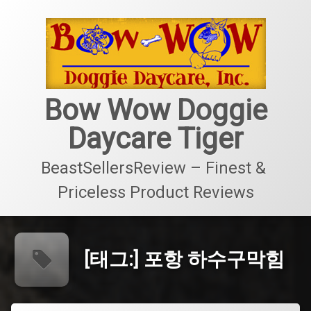
콘
텐
츠
로
바
로
가
Bow Wow Doggie
기
Daycare Tiger
BeastSellersReview – Finest & 
Priceless Product Reviews
[태그:]
포항 하수구막힘