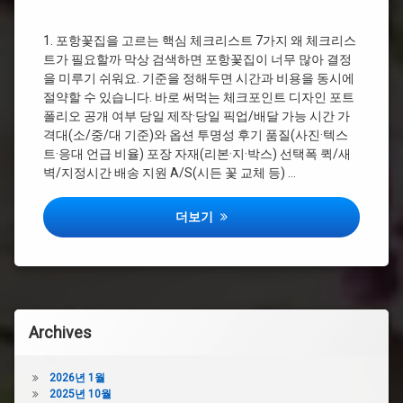
꽃
집
포
1. 포항꽃집을 고르는 핵심 체크리스트 7가지 왜 체크리스
항
트가 필요할까 막상 검색하면 포항꽃집이 너무 많아 결정
오
을 미루기 쉬워요. 기준을 정해두면 시간과 비용을 동시에
천
절약할 수 있습니다. 바로 써먹는 체크포인트 디자인 포트
읍
폴리오 공개 여부 당일 제작·당일 픽업/배달 가능 시간 가
화
격대(소/중/대 기준)와 옵션 투명성 후기 품질(사진·텍스
분
꽃
트·응대 언급 비율) 포장 자재(리본·지·박스) 선택폭 퀵/새
집
벽/지정시간 배송 지원 A/S(시든 꽃 교체 등) …
포항꽃집 추천: 오늘 가장 예쁜 선택
더보기
Archives
2026년 1월
2025년 10월