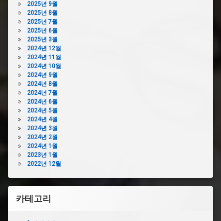
2025년 9월
2025년 8월
2025년 7월
2025년 6월
2025년 3월
2024년 12월
2024년 11월
2024년 10월
2024년 9월
2024년 8월
2024년 7월
2024년 6월
2024년 5월
2024년 4월
2024년 3월
2024년 2월
2024년 1월
2023년 1월
2022년 12월
카테고리