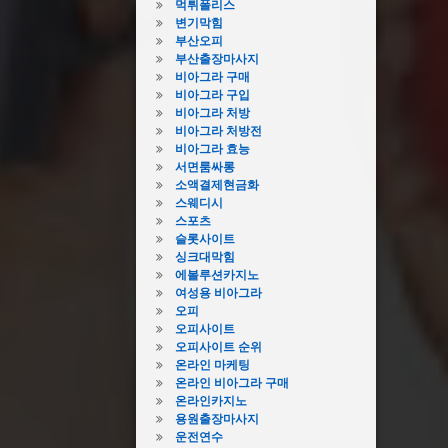
먹튀폴리스
변기막힘
부산오피
부산출장마사지
비아그라 구매
비아그라 구입
비아그라 처방
비아그라 처방전
비아그라 효능
서면룸싸롱
소액결제현금화
스웨디시
스포츠
슬롯사이트
싱크대막힘
에볼루션카지노
여성용 비아그라
오피
오피사이트
오피사이트 순위
온라인 마케팅
온라인 비아그라 구매
온라인카지노
용원출장마사지
운전연수