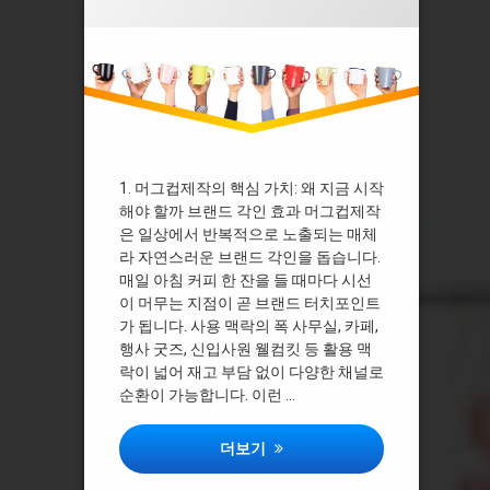
변색 머그컵 제작
변색 머그컵 주문 제작
소량 머그컵제작
포토 머그컵
포토 머그컵 제작
1. 머그컵제작의 핵심 가치: 왜 지금 시작
해야 할까 브랜드 각인 효과 머그컵제작
은 일상에서 반복적으로 노출되는 매체
라 자연스러운 브랜드 각인을 돕습니다.
매일 아침 커피 한 잔을 들 때마다 시선
이 머무는 지점이 곧 브랜드 터치포인트
가 됩니다. 사용 맥락의 폭 사무실, 카페,
행사 굿즈, 신입사원 웰컴킷 등 활용 맥
락이 넓어 재고 부담 없이 다양한 채널로
순환이 가능합니다. 이런 …
컬러·인쇄·패키지까지, 실패 없는 머그
더보기