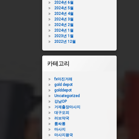
2024년 6월
2024년 5월
2024년 4월
2024년 3월
2024년 2월
2024년 1월
2023년 1월
2022년 12월
카테고리
fx마진거래
gold depot
golddepot
Uncategorized
강남OP
거제출장마사지
대구오피
러브약국
룸싸롱
마사지
마사지왕국