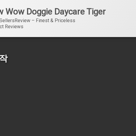
 Wow Doggie Daycare Tiger
SellersReview – Finest & Priceless 
ct Reviews
제작