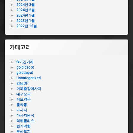
2024년 3월
을
거
2024년 2월
때
운
2024년 1월
베
물
2023년 1월
이
싱
2022년 12월
킹
크
소
대
다
막
싱
힘
카테고리
크
업
대
체
막
fx마진거래
싱
힘
gold depot
크
다
golddepot
대
이
Uncategorized
막
소
강남OP
힘
거제출장마사지
싱
페
대구오피
크
트
러브약국
대
병
룸싸롱
막
싱
마사지
힘
크
마사지왕국
디
대
먹튀폴리스
시
개
변기막힘
싱
수
부산오피