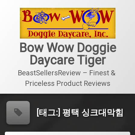
콘
텐
츠
로
바
로
가
Bow Wow Doggie
기
Daycare Tiger
BeastSellersReview – Finest & 
Priceless Product Reviews
[태그:]
평택 싱크대막힘