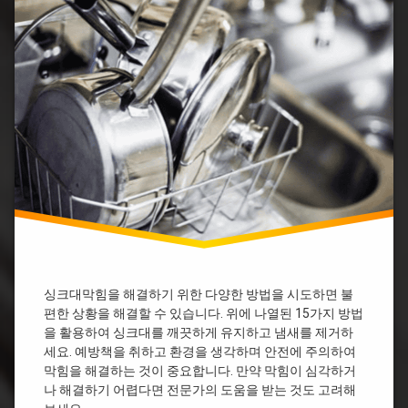
대
싱
막
크
혔
대
을
막
때
힘
락
대
스
구
싱
싱
크
크
대
대
막
막
혔
힘
을
대
때
전
베
싱
이
크
킹
싱크대막힘을 해결하기 위한 다양한 방법을 시도하면 불
대
소
막
다
편한 상황을 해결할 수 있습니다. 위에 나열된 15가지 방법
힘
을 활용하여 싱크대를 깨끗하게 유지하고 냄새를 제거하
싱
부
크
세요. 예방책을 취하고 환경을 생각하며 안전에 주의하여
산
대
막힘을 해결하는 것이 중요합니다. 만약 막힘이 심각하거
싱
막
나 해결하기 어렵다면 전문가의 도움을 받는 것도 고려해
크
힘