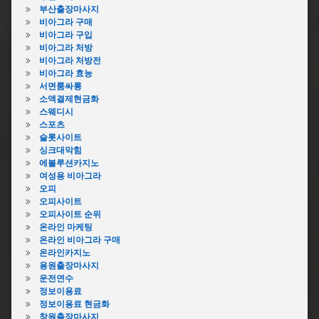
크
대
부산출장마사지
대
막
비아그라 구매
막
힘
비아그라 구입
힘
비아그라 처방
싱
뚫
비아그라 처방전
크
어
비아그라 효능
대
뻥
서면룸싸롱
기
소액결제현금화
싱
름
스웨디시
크
막
스포츠
대
힘
슬롯사이트
막
싱
싱크대막힘
힘
크
에볼루션카지노
뜨
대
여성용 비아그라
거
막
오피
운
힘
오피사이트
물
과
오피사이트 순위
싱
탄
온라인 마케팅
크
산
온라인 비아그라 구매
대
소
온라인카지노
막
다
용원출장마사지
힘
싱
운전연수
업
크
정보이용료
체
대
정보이용료 현금화
싱
막
창원출장마사지