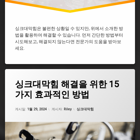
대
전
싱
크
싱크대막힘은 불편한 상황일 수 있지만, 위에서 소개한 방
대
막
법을 활용하여 해결할 수 있습니다. 먼저 간단한 방법부터
힘
시도해보고, 해결되지 않는다면 전문가의 도움을 받아보
부
세요.
산
싱
크
대
막
태
싱크대막힘 해결을 위한 15
힘
그
부
가지 효과적인 방법
광
천
주
싱
싱
크
업데이트 날짜:
5월 7, 2026
카테고리:
크
게시일:
1월 29, 2024
게시자:
Riley
싱크대막힘
대
대
막
막
힘
힘
싱
구
크
미