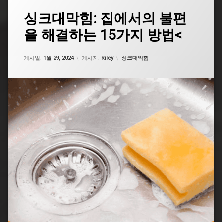
태
싱크대막힘: 집에서의 불편
그
을 해결하는 15가지 방법<
광
주
싱
업데이트 날짜:
5월 7, 2026
카테고리:
크
게시일:
1월 29, 2024
게시자:
Riley
싱크대막힘
대
막
힘
구
미
싱
크
대
막
힘
대
구
싱
크
대
막
힘