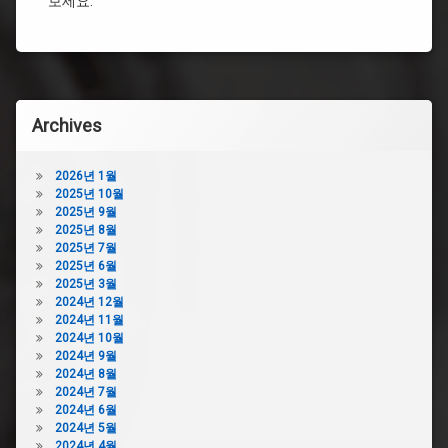
보세요.
대
다
막
이
힘
소
부
싱
천
크
싱
대
Archives
크
막
대
힘
막
디
2026년 1월
힘
시
2025년 10월
싱
싱
2025년 9월
크
크
2025년 8월
대
대
2025년 7월
막
막
2025년 6월
혔
힘
2025년 3월
을
뚫
2024년 12월
때
어
2024년 11월
락
뻥
2024년 10월
스
2024년 9월
싱
2024년 8월
싱
크
2024년 7월
크
대
2024년 6월
대
막
2024년 5월
막
힘
2024년 4월
혔
뜨