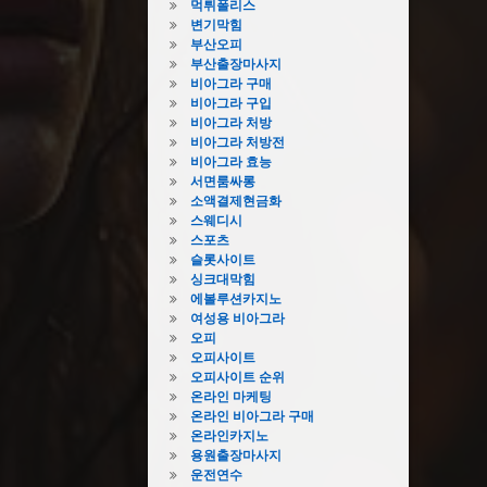
먹튀폴리스
변기막힘
부산오피
부산출장마사지
비아그라 구매
비아그라 구입
비아그라 처방
비아그라 처방전
비아그라 효능
서면룸싸롱
소액결제현금화
스웨디시
스포츠
슬롯사이트
가?
싱크대막힘
에볼루션카지노
여성용 비아그라
오피
오피사이트
오피사이트 순위
온라인 마케팅
온라인 비아그라 구매
온라인카지노
용원출장마사지
운전연수