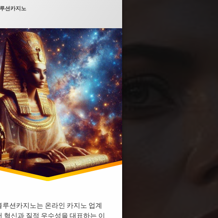
딜러게임
고리:
루션카지노
랫폼지원
경험
션카지노
카지노
보안
볼루션카지노는 온라인 카지노 업계
 혁신과 질적 우수성을 대표하는 이