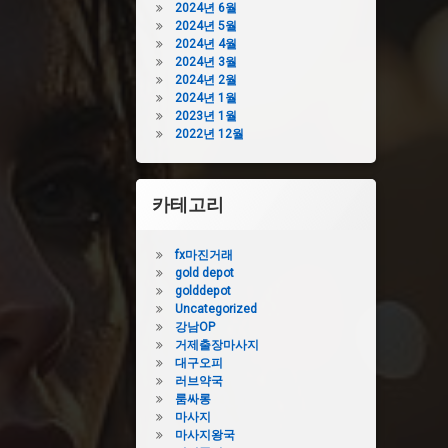
2024년 6월
2024년 5월
2024년 4월
2024년 3월
2024년 2월
2024년 1월
2023년 1월
2022년 12월
카테고리
fx마진거래
gold depot
golddepot
Uncategorized
강남OP
거제출장마사지
대구오피
러브약국
룸싸롱
마사지
마사지왕국