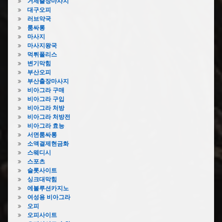
거제출장마사지
대구오피
러브약국
룸싸롱
마사지
마사지왕국
먹튀폴리스
변기막힘
부산오피
부산출장마사지
비아그라 구매
비아그라 구입
비아그라 처방
비아그라 처방전
비아그라 효능
서면룸싸롱
소액결제현금화
스웨디시
스포츠
슬롯사이트
싱크대막힘
에볼루션카지노
여성용 비아그라
오피
오피사이트