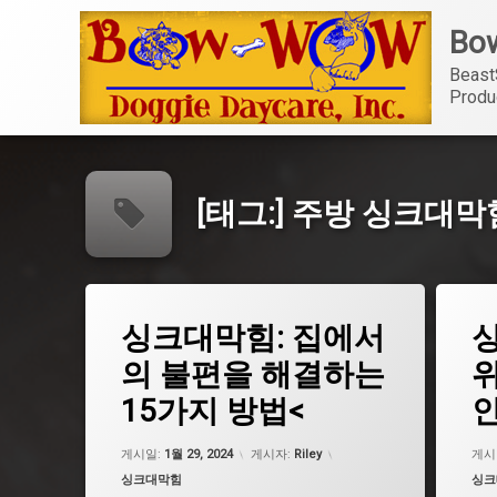
콘
Bow
텐
츠
Beast
로
Produ
바
로
가
기
[태그:]
주방 싱크대막
태
태
싱크대막힘: 집에서
그
그
광주 싱크대막힘
광주 
의 불편을 해결하는
위
구미 싱크대막힘
구미 
15가지 방법<
인
대구 싱크대막힘
대구 
대전 싱크대막힘
대전 
업데이트 날짜:
5월 7, 2026
게시일:
1월 29, 2024
게시자:
Riley
게시
부산 싱크대막힘
부산 
카테고리:
카테
싱크대막힘
싱크