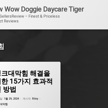
 Wow Doggie Daycare Tiger
SellersReview – Finest & Priceless 
ct Reviews
힘
싱크대막힘 해결을
싱크대막힘
한 15가지 효과적
싱크대막힘
 방법
싱크대막힘
싱크대막힘
업데이트 날짜:
5월 7, 2026
일:
1월 29, 2024
게시자:
Riley
싱크대막힘
고리:
대막힘