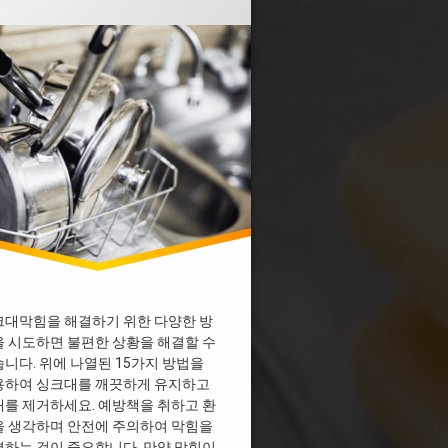
싱크대막힘
 막혔을때 락스
 막혔을때 베이킹소다
 막힘 다이소
 막힘 디시
 막힘 뚫어뻥
 막힘 뜨거운물
 막힘 업체
 막힘 페트병
개수대막힘
기름막힘
막힘 과탄산소다
막힘 베이킹소다
크대막힘을 해결하기 위한 다양한 방
 시도하면 불편한 상황을 해결할 수
막힘 비용
니다. 위에 나열된 15가지 방법을
물막힘
용하여 싱크대를 깨끗하게 유지하고
배수관막힘
를 제거하세요. 예방책을 취하고 환
배수구막힘
을 생각하며 안전에 주의하여 막힘을
하는 것이 중요합니다. 만약 막힘이
크대막힘