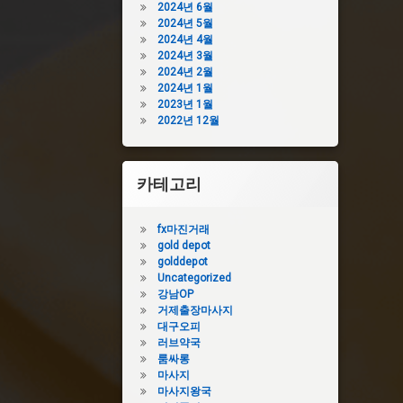
2024년 6월
2024년 5월
2024년 4월
2024년 3월
2024년 2월
2024년 1월
2023년 1월
2022년 12월
카테고리
fx마진거래
gold depot
golddepot
Uncategorized
강남OP
거제출장마사지
대구오피
러브약국
룸싸롱
마사지
마사지왕국