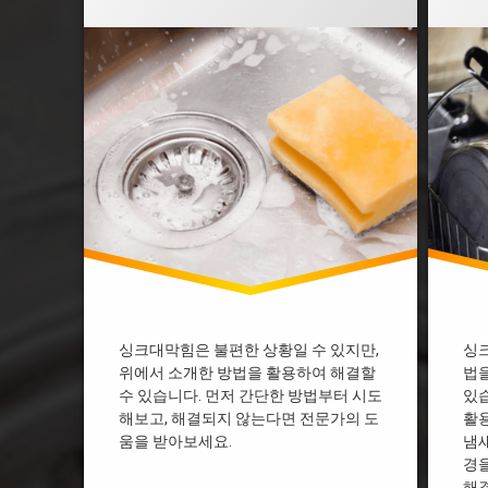
부천 싱크대막힘
부천 
싱크대 막혔을때 락스
싱크대
싱크대 막혔을때 베이킹소다
싱크대
싱크대 막힘 다이소
싱크대
싱크대 막힘 디시
싱크대
싱크대 막힘 뚫어뻥
싱크대
싱크대 막힘 뜨거운물
싱크대
싱크대 막힘 업체
싱크대
싱크대 막힘 페트병
싱크대
싱크대개수대막힘
싱크대
싱크대기름막힘
싱크대
싱크대막힘 과탄산소다
싱크대
싱크대막힘 베이킹소다
싱크대
싱크대막힘은 불편한 상황일 수 있지만,
싱
위에서 소개한 방법을 활용하여 해결할
법을
싱크대막힘 비용
싱크대
수 있습니다. 먼저 간단한 방법부터 시도
있습
싱크대물막힘
싱크대
해보고, 해결되지 않는다면 전문가의 도
활
싱크대배수관막힘
싱크대
움을 받아보세요.
냄새
싱크대배수구막힘
싱크대
경
해결
용인싱크대막힘
용인싱