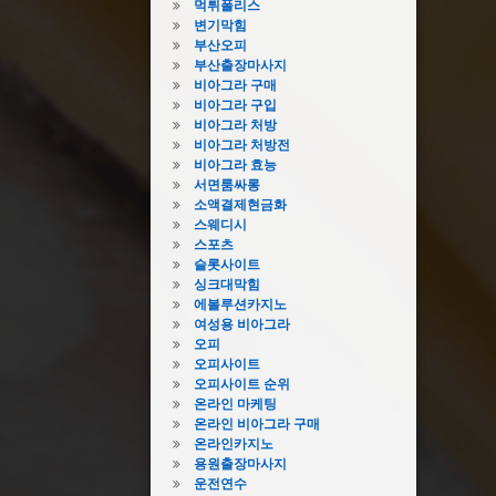
먹튀폴리스
변기막힘
부산오피
부산출장마사지
비아그라 구매
비아그라 구입
비아그라 처방
비아그라 처방전
비아그라 효능
서면룸싸롱
소액결제현금화
스웨디시
스포츠
슬롯사이트
싱크대막힘
에볼루션카지노
여성용 비아그라
오피
오피사이트
오피사이트 순위
온라인 마케팅
온라인 비아그라 구매
온라인카지노
용원출장마사지
운전연수