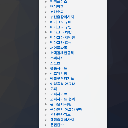
먹튀폴리스
변기막힘
부산오피
부산출장마사지
비아그라 구매
비아그라 구입
비아그라 처방
비아그라 처방전
비아그라 효능
서면룸싸롱
소액결제현금화
스웨디시
스포츠
슬롯사이트
싱크대막힘
에볼루션카지노
여성용 비아그라
오피
오피사이트
오피사이트 순위
온라인 마케팅
온라인 비아그라 구매
온라인카지노
용원출장마사지
운전연수