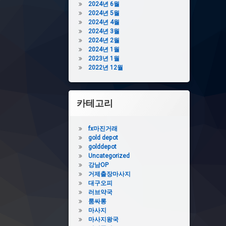
2024년 6월
2024년 5월
2024년 4월
2024년 3월
2024년 2월
2024년 1월
2023년 1월
2022년 12월
카테고리
fx마진거래
gold depot
golddepot
Uncategorized
강남OP
거제출장마사지
대구오피
러브약국
룸싸롱
마사지
마사지왕국