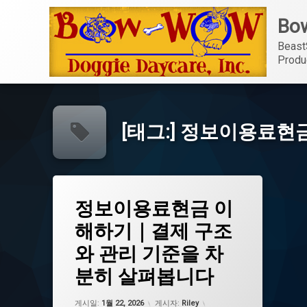
콘
Bow
텐
츠
Beast
로
Produ
바
로
가
기
[태그:]
정보이용료현
태
정보이용료현금 이
그
정보이용료현금
해하기｜결제 구조
정보이용료현금화
와 관리 기준을 차
분히 살펴봅니다
업데이트 날짜:
5월 7, 2026
게시일:
1월 22, 2026
게시자:
Riley