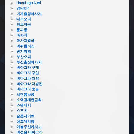
Uncategorized
강남OP
거제출장마사지
대구오피
러브약국
룸싸롱
마사지
마사지왕국
먹튀폴리스
변기막힘
부산오피
부산출장마사지
비아그라 구매
비아그라 구입
비아그라 처방
비아그라 처방전
비아그라 효능
서면룸싸롱
소액결제현금화
스웨디시
스포츠
슬롯사이트
싱크대막힘
에볼루션카지노
여성용 비아그라