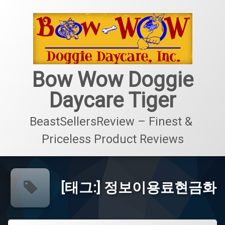
콘
텐
츠
로
바
로
가
Bow Wow Doggie
기
Daycare Tiger
BeastSellersReview – Finest & 
Priceless Product Reviews
[태그:]
정보이용료현금화