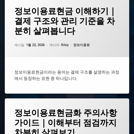
태
정보이용료현금 이해하기｜
그
결제 구조와 관리 기준을 차
정
보
분히 살펴봅니다
이
용
료
업데이트 날짜:
5월 7, 2026
카테고리:
게시일:
1월 22, 2026
게시자:
Riley
정보이용료
현
금
정
보
이
정보이용료현금이라는 용어는 결제 구조를 설명하는 과정
용
에서 등장하는 표현 중 하나입니다.
료
현
금
화
태
정보이용료현금화 주의사항
그
가이드｜이해부터 점검까지
정
보
차분히 살펴보기
이