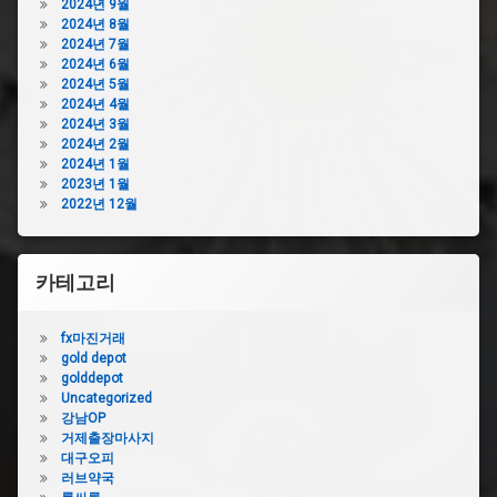
2024년 9월
효
2024년 8월
과
2024년 7월
2024년 6월
이
2024년 5월
완
2024년 4월
요
2024년 3월
법
2024년 2월
전
2024년 1월
통
2023년 1월
마
2022년 12월
사
지
기
법
카테고리
정
신
fx마진거래
적
gold depot
효
golddepot
과
Uncategorized
정
강남OP
신
거제출장마사지
적
대구오피
휴
러브약국
식