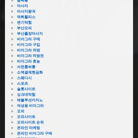
룸싸롱
마사지
편
마사지왕국
안
먹튀폴리스
한
변기막힘
치
부산오피
료
부산출장마사지
피
비아그라 구매
로
비아그라 구입
회
비아그라 처방
복
비아그라 처방전
비아그라 효능
혈
서면룸싸롱
액
소액결제현금화
순
스웨디시
환
스포츠
개
슬롯사이트
선
싱크대막힘
에볼루션카지노
여성용 비아그라
오피
오피사이트
오피사이트 순위
온라인 마케팅
온라인 비아그라 구매