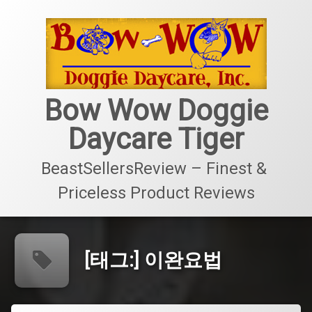
콘
텐
츠
로
바
로
가
Bow Wow Doggie
기
Daycare Tiger
BeastSellersReview – Finest & 
Priceless Product Reviews
[태그:]
이완요법