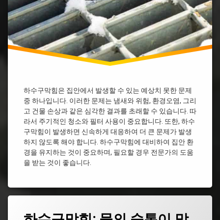
세
면
대
하
수
구
막
힘
싱
하수구막힘은 집안에서 발생할 수 있는 예상치 못한 문제
크
중 하나입니다. 이러한 문제는 냄새와 위험, 환경오염, 그리
대
하
고 건물 손상과 같은 심각한 결과를 초래할 수 있습니다. 따
수
라서 주기적인 청소와 필터 사용이 중요합니다. 또한, 하수
구
구막힘이 발생하면 신속하게 대응하여 더 큰 문제가 발생
막
하지 않도록 해야 합니다. 하수구막힘에 대비하여 집안 환
힘
경을 유지하는 것이 중요하며, 필요할 경우 전문가의 도움
가
을 받는 것이 좋습니다.
격
아
파
트
싱
태
크
하수구막힘: 물의 숨통이 막
그