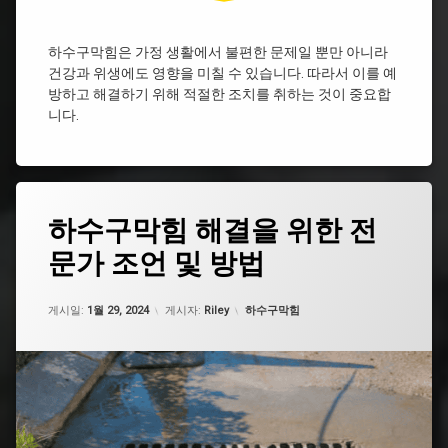
구
싱
막
크
힘
하수구막힘은 가정 생활에서 불편한 문제일 뿐만 아니라
대
하
원
건강과 위생에도 영향을 미칠 수 있습니다. 따라서 이를 예
수
주
방하고 해결하기 위해 적절한 조치를 취하는 것이 중요합
구
하
니다.
막
수
힘
구
막
싱
힘
크
대
진
태
하수구막힘 해결을 위한 전
하
주
그
수
하
문가 조언 및 방법
도
구
수
로
막
구
하
힘
막
업데이트 날짜:
5월 7, 2026
카테고리:
수
게시일:
1월 29, 2024
게시자:
Riley
하수구막힘
비
힘
구
용
하
막
씽
수
힘
크
구
서
대
막
대
하
힘
문
수
뚫
하
구
기