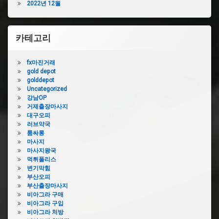
천
2022년 12월
산
의
하
하
정
수
수
부
구
구
카테고리
하
막
막
수
힘
힘
구
화
fx마진거래
욕
막
성
gold depot
실
힘
하
golddepot
하
진
수
Uncategorized
수
주
구
강남OP
구
하
막
거제출장마사지
막
수
힘
대구오피
힘
구
러브약국
화
욕
막
룸싸롱
장
실
힘
마사지
실
하
하
마사지왕국
배
수
수
먹튀폴리스
수
구
구
변기막힘
구
막
막
부산오피
막
힘
힘
부산출장마사지
힘
비
뚫
비아그라 구매
원
용
기
비아그라 구입
인
욕
비아그라 처방
하
화