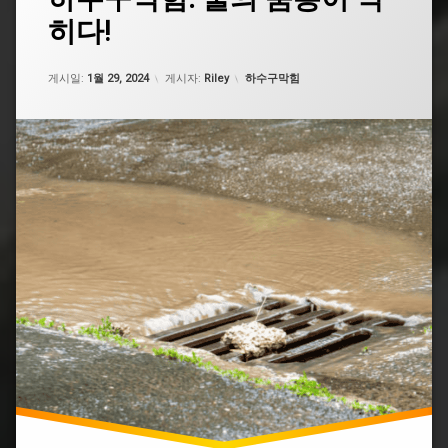
대
하
히다!
도
수
로
구
하
업데이트 날짜:
5월 7, 2026
막
카테고리:
수
게시일:
1월 29, 2024
게시자:
Riley
하수구막힘
힘
구
막
욕
힘
실
하
서
수
대
구
문
막
하
힘
수
구
욕
막
실
힘
하
수
세
구
면
막
대
힘
하
수
욕
구
조
막
하
힘
수