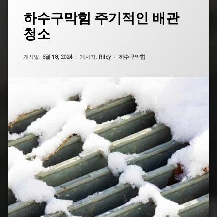
태
하수구막힘 주기적인 배관
그
청소
강
남
하
업데이트 날짜:
5월 7, 2026
카테고리:
수
게시일:
3월 18, 2024
게시자:
Riley
하수구막힘
구
막
힘
도
로
하
수
구
막
힘
부
평
하
수
구
막
힘