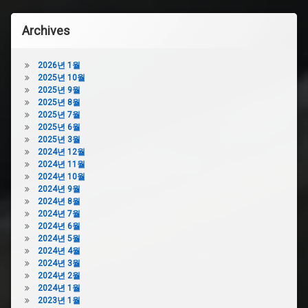
하
힘
용
수
욕
하
Archives
구
실
수
막
하
구
힘
수
막
2026년 1월
비
구
힘
2025년 10월
용
막
원
2025년 9월
씽
힘
인
2025년 8월
크
비
하
2025년 7월
대
용
수
2025년 6월
하
욕
구
2025년 3월
수
실
기
2024년 12월
구
하
름
2024년 11월
막
수
막
2024년 10월
힘
구
힘
2024년 9월
아
막
2024년 8월
하
파
힘
2024년 7월
수
트
2024년 6월
원
구
하
2024년 5월
주
막
수
2024년 4월
하
힘
구
2024년 3월
수
역
막
2024년 2월
구
류
힘
2024년 1월
막
홍
2023년 1월
양
힘