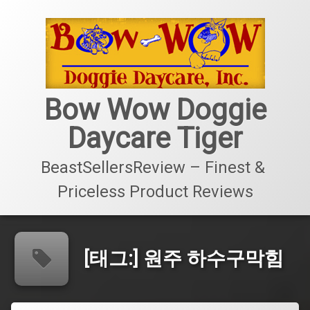
콘
텐
츠
로
바
로
가
Bow Wow Doggie
기
Daycare Tiger
BeastSellersReview – Finest & 
Priceless Product Reviews
[태그:]
원주 하수구막힘