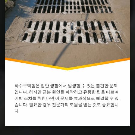
수
막
하
구
힘
수
막
아
구
힘
파
막
세
트
힘
면
하
락
대
수
스
하
구
하
수
막
수
구
힘
구
막
양
막
힘
산
힘
싱
하
베
크
수
이
하수구막힘은 집안 생활에서 발생할 수 있는 불편한 문제
대
구
킹
하
막
소
입니다. 하지만 근본 원인을 파악하고 유용한 팁을 따르며
수
힘
다
예방 조치를 취한다면 이 문제를 효과적으로 해결할 수 있
구
욕
습니다. 필요한 경우 전문가의 도움을 받는 것도 중요합니
하
막
실
수
다.
힘
하
구
싱
수
막
크
구
힘
대
막
비