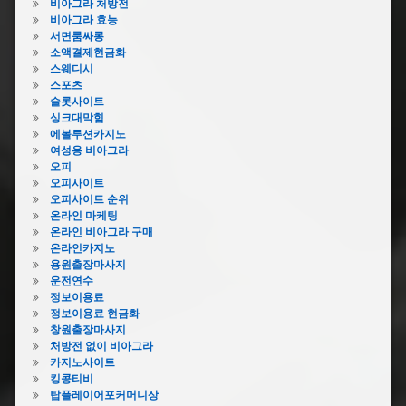
실
비아그라 처방전
수
장
하
비아그라 효능
구
실
수
서면룸싸롱
막
하
구
소액결제현금화
힘
수
막
스웨디시
락
구
힘
스포츠
스
막
슬롯사이트
원
힘
하
싱크대막힘
주
비
수
에볼루션카지노
하
용
구
여성용 비아그라
수
막
오피
구
힘
오피사이트
막
베
오피사이트 순위
힘
이
온라인 마케팅
의
킹
온라인 비아그라 구매
정
소
온라인카지노
부
다
용원출장마사지
하
운전연수
하
수
정보이용료
수
구
정보이용료 현금화
구
막
창원출장마사지
막
힘
처방전 없이 비아그라
힘
카지노사이트
진
비
킹콩티비
주
용
탑플레이어포커머니상
하