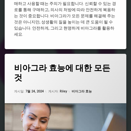
전
매하고 사용할 때는 주의가 필요합니다. 신뢰할 수 있는 경
알
스
필
리
로를 통해 구매하고, 의사의 처방에 따라 안전하게 복용하
요
비
스
는 것이 중요합니다. 비아그라가 모든 문제를 해결해 주는
없
아
처
것은 아니지만, 성생활의 질을 높이는 데 큰 도움이 될 수
는
그
방
비
있습니다. 안전하게, 그리고 현명하게 비아그라를 활용하
라
시
아
약
세요.
알
그
국
리
라
비
스
아
효
그
과
태
라
비아그라 효능에 대한 모든
온
그
종
라
류
것
비
인
비
아
비
아
그
아
업데이트 날짜:
5월 7, 2026
그
카테고리:
라
게시일:
7월 24, 2024
게시자:
Riley
비아그라 효능
그
라
구
라
지
매
처
속
비
방
시
아
전
간
그
필
비
라
요
아
구