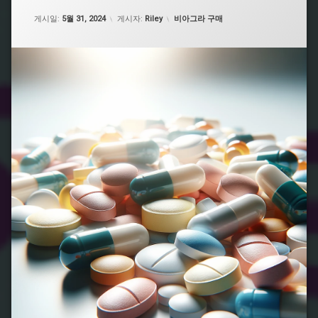
라
구
업데이트 날짜:
5월 7, 2026
처
카테고리:
게시일:
5월 31, 2024
게시자:
Riley
비아그라 구매
매
방
비
비
아
아
그
그
라
라
구
후
매
기
처
온
비
라
아
인
그
비
라
아
구
그
입
라
비
처
아
방
그
전
라
필
구
요
입
없
처
는
비
비