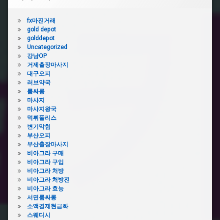
fx마진거래
gold depot
golddepot
Uncategorized
강남OP
거제출장마사지
대구오피
러브약국
룸싸롱
마사지
마사지왕국
먹튀폴리스
변기막힘
부산오피
부산출장마사지
비아그라 구매
비아그라 구입
비아그라 처방
비아그라 처방전
비아그라 효능
서면룸싸롱
소액결제현금화
스웨디시