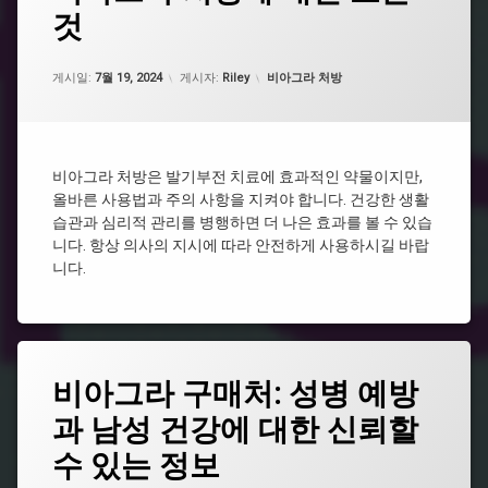
라
아
것
비
인
그
아
비
라
그
업데이트 날짜:
5월 7, 2026
아
효
카테고리:
라
게시일:
7월 19, 2024
게시자:
Riley
비아그라 처방
그
능
구
라
매
온
처
라
비
방
인
아
비아그라 처방은 발기부전 치료에 효과적인 약물이지만,
전
비
그
필
올바른 사용법과 주의 사항을 지켜야 합니다. 건강한 생활
아
라
요
그
습관과 심리적 관리를 병행하면 더 나은 효과를 볼 수 있습
구
없
라
입
니다. 항상 의사의 지시에 따라 안전하게 사용하시길 바랍
는
니다.
비
비
아
아
그
그
라
라
시
태
알
비아그라 구매처: 성병 예방
그
리
스
과 남성 건강에 대한 신뢰할
비
비
아
수 있는 정보
아
그
그
라