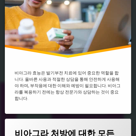
없
그
입
는
라
비
비
처
아
아
방
그
그
라
비
라
아
복
그
용
라
비
효
아
능
그
시
라
알
사
비아그라 효능은 발기부전 치료에 있어 중요한 역할을 합
리
이
니다. 올바른 사용과 적절한 상담을 통해 안전하게 사용해
스
트
야 하며, 부작용에 대한 이해와 예방이 필요합니다. 비아그
처
비
방
라를 복용하기 전에는 항상 전문가와 상담하는 것이 중요
아
합니다.
시
그
알
라
리
지
스
속
효
시
과
태
간
비아그라 처방에 대한 모든
그
온
비