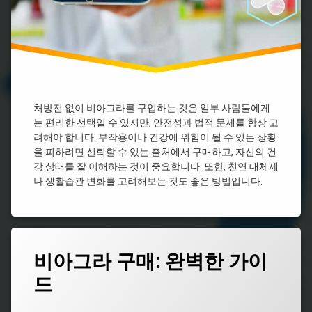
비
비
비
아
아
아
아
그
그
그
그
라
라
라
라
종
효
구
류
능
처
입
방
비
시
비
전
아
알
아
필
그
리
처방전 없이 비아그라를 구입하는 것은 일부 사람들에게
그
요
라
스
는 편리한 선택일 수 있지만, 안전성과 법적 문제를 항상 고
라
없
지
처
시
려해야 합니다. 부작용이나 건강에 위험이 될 수 있는 상황
는
속
방
알
을 피하려면 신뢰할 수 있는 출처에서 구매하고, 자신의 건
비
시
리
시
아
강 상태를 잘 이해하는 것이 중요합니다. 또한, 천연 대체제
간
스
알
그
나 생활습관 변화를 고려해보는 것도 좋은 방법입니다.
비
리
라
비
아
스
아
그
효
그
라
과
라
처
약
온
태
방
국
비아그라 구매: 완벽한 가이
라
그
비
인
비
드
아
남
비
아
그
성
아
그
라
건
그
라
업데이트 날짜:
5월 7, 2026