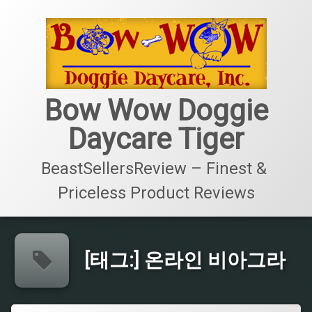
콘
텐
츠
로
바
로
가
Bow Wow Doggie
기
Daycare Tiger
BeastSellersReview – Finest & 
Priceless Product Reviews
[태그:]
온라인 비아그라