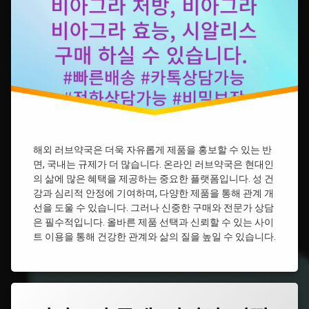
비
아
그
라
시
알
리
스
비
아
그
라
해외 러브약국은 더욱 자유롭게 제품을 홍보할 수 있는 반
약
면, 국내는 규제가 더 많습니다. 온라인 러브약국은 현대인
국
의 삶에 많은 혜택을 제공하는 중요한 플랫폼입니다. 성 건
비
강과 심리적 안정에 기여하며, 다양한 제품을 통해 관계 개
아
선을 도울 수 있습니다. 그러나 신중한 구매와 전문가 상담
그
은 필수적입니다. 올바른 제품 선택과 신뢰할 수 있는 사이
라
종
트 이용을 통해 건강한 관계와 삶의 질을 높일 수 있습니다.
류
비
아
그
태
라