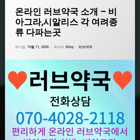
태
온라인 러브약국 소개 – 비
그
아그라,시알리스 각 여려종
남
성
류 다파는곳
건
강
식
업데이트 날짜:
5월 7, 2026
카테고리:
게시일:
10월 11, 2024
게시자:
Riley
러브약국
품
추
천
비
아
그
라
구
매
비
아
그
라
구
입