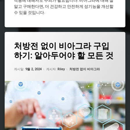
라
작용에 대해서도 주의가 필요합니다. 비아그라에 대해 잘
라
처
스
구
약
알고 구매한다면, 더 건강하고 안전하게 성기능을 개선할
방
효
매
국
수 있을 것입니다.
과
비
비
비
아
온
아
아
그
라
그
그
라
인
라
라
효
비
구
종
태
능
아
처방전 없이 비아그라 구입
입
류
그
그
시
비
비
하기: 알아두어야 할 모든 것
라
남
알
아
아
성
리
처
그
그
건
스
방
업데이트 날짜:
5월 7, 2026
라
라
카테고리:
강
게시일:
9월 2, 2024
게시자:
Riley
처방전 없이 비아그라
처
전
시
지
식
방
필
알
속
품
요
리
시
시
추
없
스
간
알
천
는
리
비
비
비
비
스
아
아
아
아
효
그
그
그
그
과
라
라
라
라
약
처
온
구
국
방
라
매
인
비