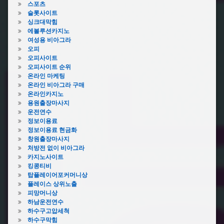
스포츠
슬롯사이트
싱크대막힘
에볼루션카지노
여성용 비아그라
오피
오피사이트
오피사이트 순위
온라인 마케팅
온라인 비아그라 구매
온라인카지노
용원출장마사지
운전연수
정보이용료
정보이용료 현금화
창원출장마사지
처방전 없이 비아그라
카지노사이트
킹콩티비
탑플레이어포커머니상
플레이스 상위노출
피망머니상
하남운전연수
하수구고압세척
하수구막힘