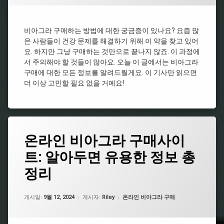
알
품
그
리
추
라
스
천
시
효
비아그라 구매하는 방법에 대한 궁금증이 있나요? 요즘 많
알
비
과
리
은 사람들이 건강 문제를 해결하기 위해 이 약을 찾고 있어
아
스
요. 하지만 그냥 구매하는 것만으로 끝나지 않죠. 이 과정에
온
그
라
라
서 주의해야 할 것들이 많아요. 오늘 이 글에서는 비아그라
비
인
구
아
구매에 대한 모든 정보를 알려드릴게요. 이 기사만 읽으면
비
매
그
더 이상 고민할 필요 없을 거예요!
아
라
비
그
약
아
라
국
그
처
라
비
방
구
아
태
온라인 비아그라 구매사이
전
입
그
그
필
라
비
트: 알아두면 유용한 정보 총
남
요
종
아
성
없
류
그
정리
건
는
라
비
강
비
시
아
식
아
업데이트 날짜:
2월 19, 2025
알
그
카테고리:
게시일:
9월 12, 2024
게시자:
Riley
온라인 비아그라 구매
품
그
리
라
추
라
스
지
천
속