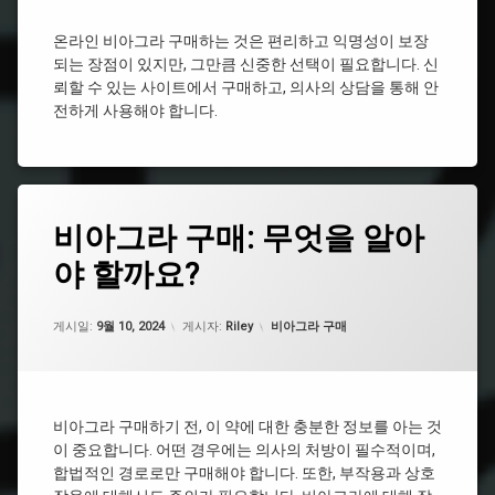
비
비
시
아
아
간
온라인 비아그라 구매하는 것은 편리하고 익명성이 보장
그
그
되는 장점이 있지만, 그만큼 신중한 선택이 필요합니다. 신
라
비
라
약
뢰할 수 있는 사이트에서 구매하고, 의사의 상담을 통해 안
아
구
국
그
전하게 사용해야 합니다.
매
라
비
비
처
아
아
방
그
그
라
비
라
종
태
아
구
비아그라 구매: 무엇을 알아
류
그
그
입
라
비
야 할까요?
남
비
효
아
성
아
능
그
건
그
업데이트 날짜:
2월 19, 2025
라
시
카테고리:
강
게시일:
9월 10, 2024
게시자:
Riley
비아그라 구매
라
지
알
식
시
속
리
품
알
시
스
추
리
간
처
천
스
방
비아그라 구매하기 전, 이 약에 대한 충분한 정보를 아는 것
비
비
비
이 중요합니다. 어떤 경우에는 의사의 처방이 필수적이며,
아
시
아
아
그
알
합법적인 경로로만 구매해야 합니다. 또한, 부작용과 상호
그
그
라
리