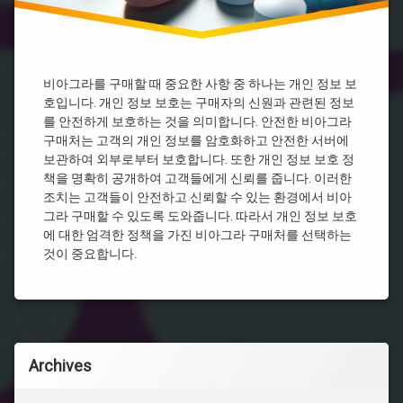
아
아
그
그
라
라
지
속
비아그라를 구매할 때 중요한 사항 중 하나는 개인 정보 보
시
호입니다. 개인 정보 보호는 구매자의 신원과 관련된 정보
간
를 안전하게 보호하는 것을 의미합니다. 안전한 비아그라
비
구매처는 고객의 개인 정보를 암호화하고 안전한 서버에
아
보관하여 외부로부터 보호합니다. 또한 개인 정보 보호 정
그
책을 명확히 공개하여 고객들에게 신뢰를 줍니다. 이러한
라
판
조치는 고객들이 안전하고 신뢰할 수 있는 환경에서 비아
매
그라 구매할 수 있도록 도와줍니다. 따라서 개인 정보 보호
처
에 대한 엄격한 정책을 가진 비아그라 구매처를 선택하는
비
것이 중요합니다.
아
그
라
효
능
비
Archives
아
그