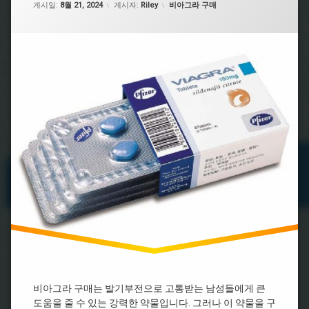
효
카테고리:
강
게시일:
8월 21, 2024
게시자:
Riley
비아그라 구매
라
종
능
식
류
처
품
시
방
비
추
알
전
아
천
리
필
그
스
비
요
라
처
아
없
지
방
그
는
속
라
비
시
시
구
아
간
알
매
그
리
비
라
스
비
아
효
아
그
과
그
라
라
처
온
구
방
라
입
인
비
비
비
아
아
아
그
그
그
라
라
라
효
시
능
처
비아그라 구매는 발기부전으로 고통받는 남성들에게 큰
알
방
도움을 줄 수 있는 강력한 약물입니다. 그러나 이 약물을 구
시
리