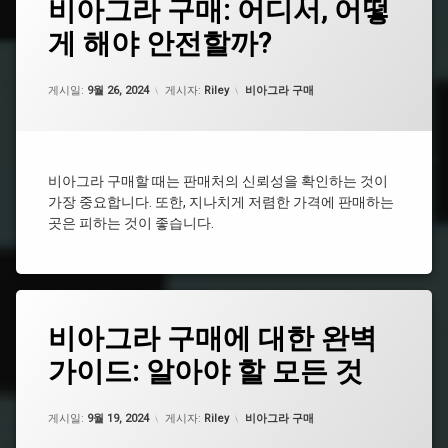
비아그라 구매: 어디서, 어떻
그
지
속
게 해야 안전할까?
남
시
성
간
건
업데이트 날짜:
5월 7, 2026
비
카테고리:
강
게시일:
9월 26, 2024
게시자:
Riley
비아그라 구매
아
식
그
품
라
추
처
천
방
비아그라 구매할 때는 판매처의 신뢰성을 확인하는 것이
비
가장 중요합니다. 또한, 지나치게 저렴한 가격에 판매하는
비
아
아
곳은 피하는 것이 좋습니다.
그
그
라
라
구
효
매
능
비
태
시
아
비아그라 구매에 대한 완벽
그
알
그
리
라
가이드: 알아야 할 모든 것
남
스
구
성
처
입
건
방
업데이트 날짜:
5월 7, 2026
카테고리:
강
게시일:
9월 19, 2024
게시자:
Riley
비아그라 구매
비
시
식
아