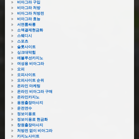
기
비아그라 구입
욕
비아그라 처방
하
실
비아그라 처방전
수
하
비아그라 효능
구
수
서면룸싸롱
막
구
소액결제현금화
힘
막
스웨디시
락
힘
스포츠
스
슬롯사이트
원
하
싱크대막힘
주
수
에볼루션카지노
하
구
여성용 비아그라
수
막
오피
구
힘
오피사이트
막
베
오피사이트 순위
힘
이
온라인 마케팅
의
킹
온라인 비아그라 구매
정
소
온라인카지노
부
다
용원출장마사지
하
운전연수
하
수
정보이용료
수
구
정보이용료 현금화
구
막
창원출장마사지
막
힘
처방전 없이 비아그라
힘
카지노사이트
진
비