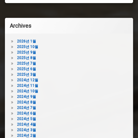
크
구
대
막
하
힘
수
욕
Archives
구
실
막
하
힘
수
2026년 1월
비
구
2025년 10월
용
막
2025년 9월
씽
힘
2025년 8월
크
비
2025년 7월
대
용
2025년 6월
하
욕
2025년 3월
수
실
2024년 12월
구
하
2024년 11월
막
수
2024년 10월
힘
구
2024년 9월
아
막
2024년 8월
파
힘
2024년 7월
트
2024년 6월
원
하
2024년 5월
주
수
2024년 4월
하
구
2024년 3월
수
막
2024년 2월
구