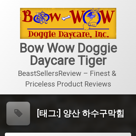
콘
텐
츠
로
바
로
가
Bow Wow Doggie
기
Daycare Tiger
BeastSellersReview – Finest & 
Priceless Product Reviews
[태그:]
양산 하수구막힘