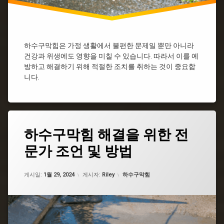
막
힘
싱
크
하수구막힘은 가정 생활에서 불편한 문제일 뿐만 아니라
대
하
건강과 위생에도 영향을 미칠 수 있습니다. 따라서 이를 예
수
방하고 해결하기 위해 적절한 조치를 취하는 것이 중요합
구
니다.
막
힘
싱
크
대
태
하수구막힘 해결을 위한 전
하
그
수
문가 조언 및 방법
도
구
로
막
하
힘
업데이트 날짜:
5월 7, 2026
카테고리:
수
게시일:
1월 29, 2024
게시자:
Riley
하수구막힘
비
구
용
막
씽
힘
크
서
대
대