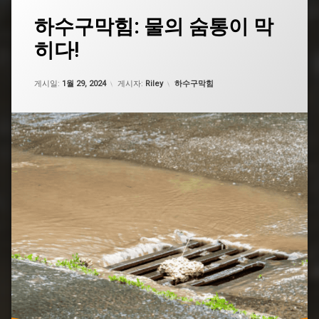
태
하수구막힘: 물의 숨통이 막
그
히다!
도
로
하
업데이트 날짜:
5월 7, 2026
카테고리:
수
게시일:
1월 29, 2024
게시자:
Riley
하수구막힘
구
막
힘
서
대
문
하
수
구
막
힘
세
면
대
하
수
구