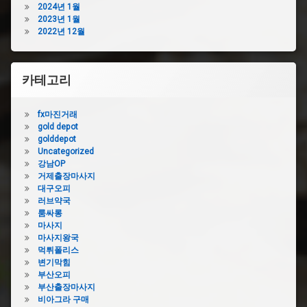
힘
2024년 1월
막
2023년 1월
양
힘
2022년 12월
산
의
하
정
수
부
구
카테고리
하
막
수
힘
구
fx마진거래
욕
막
gold depot
실
힘
golddepot
하
진
Uncategorized
수
주
강남OP
구
하
거제출장마사지
막
수
대구오피
힘
구
러브약국
욕
막
룸싸롱
실
힘
마사지
하
하
마사지왕국
수
수
먹튀폴리스
구
구
변기막힘
막
막
부산오피
힘
힘
부산출장마사지
비
뚫
비아그라 구매
용