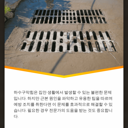
하
문
수
하
구
수
막
구
힘
막
아
힘
파
세
트
면
하
대
수
하
구
수
막
구
힘
막
양
힘
산
싱
하
크
수
하수구막힘은 집안 생활에서 발생할 수 있는 불편한 문제
대
구
하
막
입니다. 하지만 근본 원인을 파악하고 유용한 팁을 따르며
수
힘
예방 조치를 취한다면 이 문제를 효과적으로 해결할 수 있
구
욕
습니다. 필요한 경우 전문가의 도움을 받는 것도 중요합니
막
실
다.
힘
하
싱
수