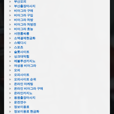
부산오피
부산출장마사지
비아그라 구매
비아그라 구입
비아그라 처방
비아그라 처방전
비아그라 효능
서면룸싸롱
소액결제현금화
스웨디시
스포츠
슬롯사이트
싱크대막힘
에볼루션카지노
여성용 비아그라
오피
오피사이트
오피사이트 순위
온라인 마케팅
온라인 비아그라 구매
온라인카지노
용원출장마사지
운전연수
정보이용료
정보이용료 현금화