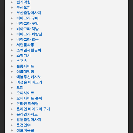
개
변기막힘
싱
수
부산오피
크
대
부산출장마사지
대
막
비아그라 구매
막
힘
비아그라 구입
힘
비아그라 처방
싱
뚫
비아그라 처방전
크
어
비아그라 효능
대
뻥
서면룸싸롱
기
소액결제현금화
싱
름
스웨디시
크
막
스포츠
대
힘
슬롯사이트
막
싱
싱크대막힘
힘
크
에볼루션카지노
뜨
대
여성용 비아그라
거
막
오피
운
힘
오피사이트
물
과
오피사이트 순위
싱
탄
온라인 마케팅
크
산
온라인 비아그라 구매
대
소
온라인카지노
막
다
용원출장마사지
힘
싱
운전연수
업
크
정보이용료
체