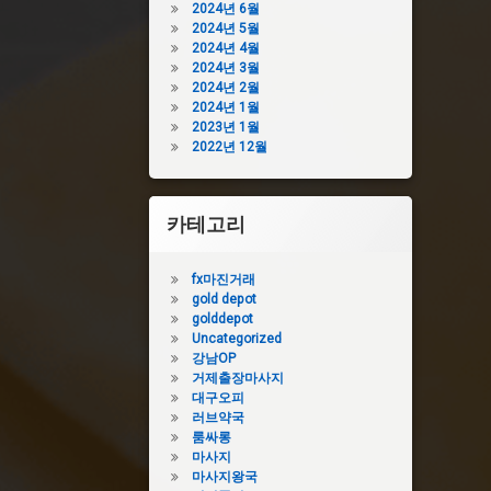
2024년 6월
2024년 5월
2024년 4월
2024년 3월
2024년 2월
2024년 1월
2023년 1월
2022년 12월
카테고리
fx마진거래
gold depot
golddepot
Uncategorized
강남OP
거제출장마사지
대구오피
러브약국
룸싸롱
마사지
마사지왕국