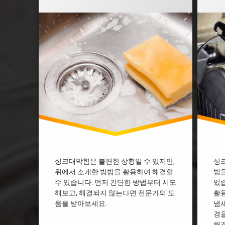
부천 싱크대막힘
부천 
싱크대 막혔을때 락스
싱크대
싱크대 막혔을때 베이킹소다
싱크대
싱크대 막힘 다이소
싱크대
싱크대 막힘 디시
싱크대
싱크대 막힘 뚫어뻥
싱크대
싱크대 막힘 뜨거운물
싱크대
싱크대 막힘 업체
싱크대
싱크대 막힘 페트병
싱크대
싱크대개수대막힘
싱크대
싱크대기름막힘
싱크대
싱크대막힘 과탄산소다
싱크대
싱크대막힘 베이킹소다
싱크대
싱크대막힘은 불편한 상황일 수 있지만,
싱
위에서 소개한 방법을 활용하여 해결할
법을
싱크대막힘 비용
싱크대
수 있습니다. 먼저 간단한 방법부터 시도
있습
싱크대물막힘
싱크대
해보고, 해결되지 않는다면 전문가의 도
활
싱크대배수관막힘
싱크대
움을 받아보세요.
냄새
싱크대배수구막힘
싱크대
경
해결
용인싱크대막힘
용인싱