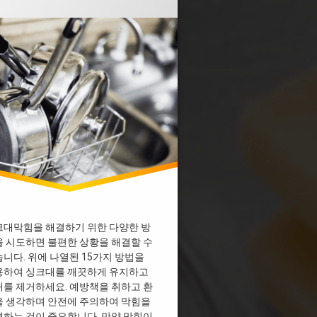
싱크대막힘
 막혔을때 락스
 막혔을때 베이킹소다
 막힘 다이소
 막힘 디시
 막힘 뚫어뻥
 막힘 뜨거운물
 막힘 업체
 막힘 페트병
개수대막힘
기름막힘
막힘 과탄산소다
막힘 베이킹소다
크대막힘을 해결하기 위한 다양한 방
 시도하면 불편한 상황을 해결할 수
막힘 비용
니다. 위에 나열된 15가지 방법을
물막힘
용하여 싱크대를 깨끗하게 유지하고
배수관막힘
를 제거하세요. 예방책을 취하고 환
배수구막힘
을 생각하며 안전에 주의하여 막힘을
하는 것이 중요합니다. 만약 막힘이
크대막힘