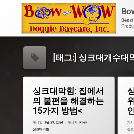
콘
Bow
텐
츠
Beast
로
Produ
바
로
가
기
[태그:]
싱크대개수대
태
태
싱크대막힘: 집에서
그
그
광주 싱크대막힘
광주 
의 불편을 해결하는
위
구미 싱크대막힘
구미 
15가지 방법<
인
대구 싱크대막힘
대구 
대전 싱크대막힘
대전 
업데이트 날짜:
5월 7, 2026
게시일:
1월 29, 2024
게시자:
Riley
게시
부산 싱크대막힘
부산 
카테고리:
카테
싱크대막힘
싱크