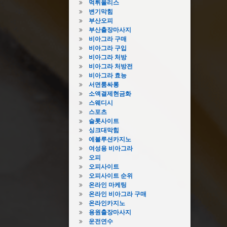
먹튀폴리스
변기막힘
부산오피
부산출장마사지
비아그라 구매
비아그라 구입
비아그라 처방
비아그라 처방전
비아그라 효능
서면룸싸롱
소액결제현금화
스웨디시
스포츠
슬롯사이트
싱크대막힘
에볼루션카지노
여성용 비아그라
오피
오피사이트
오피사이트 순위
온라인 마케팅
온라인 비아그라 구매
온라인카지노
용원출장마사지
운전연수