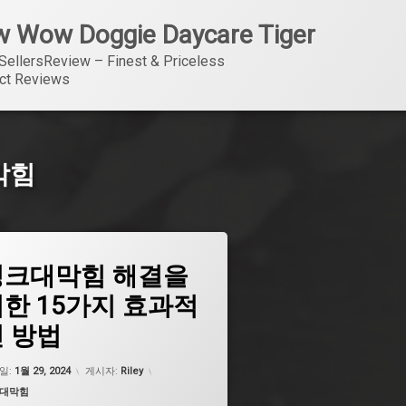
 Wow Doggie Daycare Tiger
SellersReview – Finest & Priceless 
ct Reviews
막힘
싱크대막힘 해결을
싱크대막힘
한 15가지 효과적
싱크대막힘
 방법
싱크대막힘
싱크대막힘
업데이트 날짜:
5월 7, 2026
일:
1월 29, 2024
게시자:
Riley
싱크대막힘
고리:
대막힘