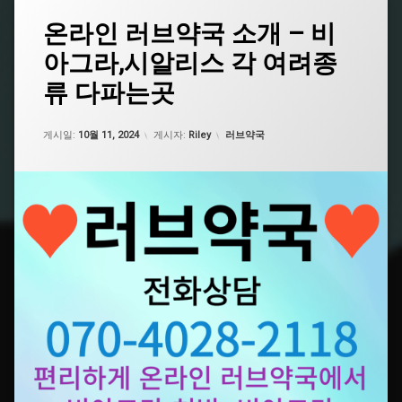
태
온라인 러브약국 소개 – 비
그
아그라,시알리스 각 여려종
남
성
류 다파는곳
건
강
식
업데이트 날짜:
5월 7, 2026
카테고리:
게시일:
10월 11, 2024
게시자:
Riley
러브약국
품
추
천
비
아
그
라
구
매
비
아
그
라
구
입