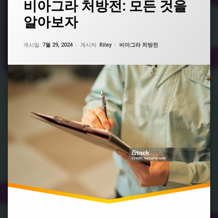
비아그라 처방전: 모든 것을
그
라
비
인
아
알아보자
남
비
그
성
아
라
건
그
업데이트 날짜:
2월 19, 2025
종
카테고리:
강
게시일:
7월 29, 2024
게시자:
Riley
비아그라 처방전
라
류
식
처
품
비
방
추
아
전
천
그
필
라
비
요
처
아
없
방
그
는
라
비
비
구
아
아
매
그
그
라
비
라
효
아
능
그
라
시
구
알
입
리
스
비
처
아