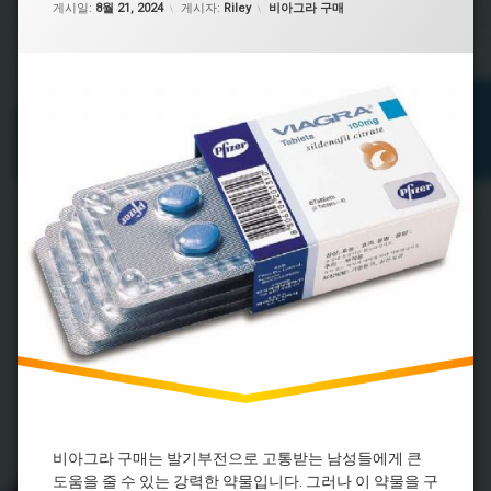
효
카테고리:
강
게시일:
8월 21, 2024
게시자:
Riley
비아그라 구매
라
종
능
식
류
처
품
시
방
비
추
알
전
아
천
리
필
그
스
비
요
라
처
아
없
지
방
그
는
속
라
비
시
시
구
아
간
알
매
그
리
비
라
스
비
아
효
아
그
과
그
라
라
처
온
구
방
라
입
인
비
비
비
아
아
아
그
그
그
라
라
라
효
시
능
처
비아그라 구매는 발기부전으로 고통받는 남성들에게 큰
알
방
도움을 줄 수 있는 강력한 약물입니다. 그러나 이 약물을 구
시
리