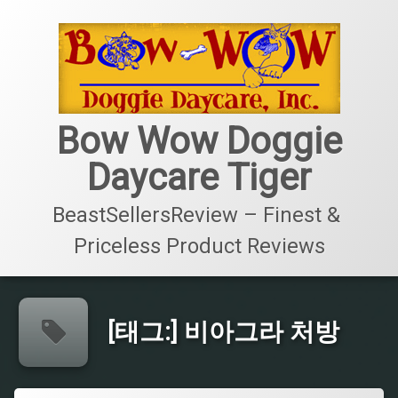
콘
텐
츠
로
바
로
가
Bow Wow Doggie
기
Daycare Tiger
BeastSellersReview – Finest & 
Priceless Product Reviews
[태그:]
비아그라 처방