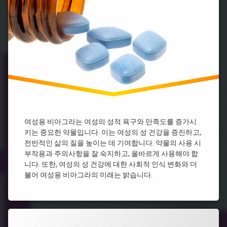
없
그
라
는
라
구
비
처
매
아
방
그
비
라
비
아
아
그
그
라
라
구
효
입
능
비
시
아
알
그
여성용 비아그라는 여성의 성적 욕구와 만족도를 증가시
리
라
키는 중요한 약물입니다. 이는 여성의 성 건강을 증진하고,
스
시
전반적인 삶의 질을 높이는 데 기여합니다. 약물의 사용 시
처
알
방
부작용과 주의사항을 잘 숙지하고, 올바르게 사용해야 합
리
스
니다. 또한, 여성의 성 건강에 대한 사회적 인식 변화와 더
시
알
불어 여성용 비아그라의 미래는 밝습니다.
비
리
아
스
그
효
라
과
약
국
태
온