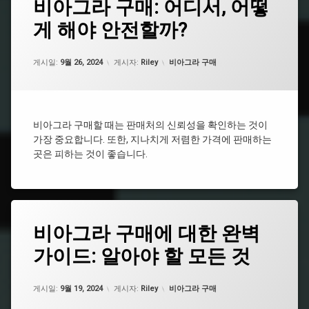
비아그라 구매: 어디서, 어떻
그
지
속
게 해야 안전할까?
남
시
성
간
건
업데이트 날짜:
5월 7, 2026
비
카테고리:
강
게시일:
9월 26, 2024
게시자:
Riley
비아그라 구매
아
식
그
품
라
추
처
천
방
비아그라 구매할 때는 판매처의 신뢰성을 확인하는 것이
비
가장 중요합니다. 또한, 지나치게 저렴한 가격에 판매하는
비
아
아
곳은 피하는 것이 좋습니다.
그
그
라
라
구
효
매
능
비
태
시
아
비아그라 구매에 대한 완벽
그
알
그
리
라
가이드: 알아야 할 모든 것
남
스
구
성
처
입
건
방
업데이트 날짜:
5월 7, 2026
카테고리:
강
게시일:
9월 19, 2024
게시자:
Riley
비아그라 구매
비
시
식
아