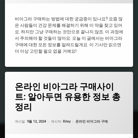
알
품
그
리
추
라
스
천
시
효
비아그라 구매하는 방법에 대한 궁금증이 있나요? 요즘 많
알
비
과
리
은 사람들이 건강 문제를 해결하기 위해 이 약을 찾고 있어
아
스
요. 하지만 그냥 구매하는 것만으로 끝나지 않죠. 이 과정에
온
그
라
라
서 주의해야 할 것들이 많아요. 오늘 이 글에서는 비아그라
비
인
구
아
구매에 대한 모든 정보를 알려드릴게요. 이 기사만 읽으면
비
매
그
더 이상 고민할 필요 없을 거예요!
아
라
비
그
약
아
라
국
그
처
라
비
방
구
아
태
온라인 비아그라 구매사이
전
입
그
그
필
라
비
트: 알아두면 유용한 정보 총
남
요
종
아
성
없
류
그
정리
건
는
라
비
강
비
시
아
식
아
업데이트 날짜:
2월 19, 2025
알
그
카테고리:
게시일:
9월 12, 2024
게시자:
Riley
온라인 비아그라 구매
품
그
리
라
추
라
스
지
천
속