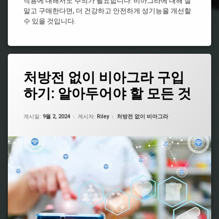
라
작용에 대해서도 주의가 필요합니다. 비아그라에 대해 잘
라
처
스
구
약
알고 구매한다면, 더 건강하고 안전하게 성기능을 개선할
방
효
매
국
수 있을 것입니다.
과
비
비
비
아
온
아
아
그
라
그
그
라
인
라
라
효
비
구
종
태
능
아
처방전 없이 비아그라 구입
입
류
그
그
시
비
비
하기: 알아두어야 할 모든 것
라
남
알
아
아
성
리
처
그
그
건
스
방
업데이트 날짜:
5월 7, 2026
라
라
카테고리:
강
게시일:
9월 2, 2024
게시자:
Riley
처방전 없이 비아그라
처
전
시
지
식
방
필
알
속
품
요
리
시
시
추
없
스
간
알
천
는
리
비
비
비
비
스
아
아
아
아
효
그
그
그
그
과
라
라
라
라
약
처
온
구
국
방
라
매
인
비