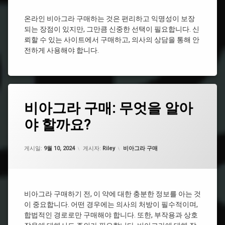
비
비
시
아
아
간
온라인 비아그라 구매하는 것은 편리하고 익명성이 보장
그
그
되는 장점이 있지만, 그만큼 신중한 선택이 필요합니다. 신
라
비
라
약
뢰할 수 있는 사이트에서 구매하고, 의사의 상담을 통해 안
아
구
국
그
전하게 사용해야 합니다.
매
라
비
비
처
아
아
방
그
그
라
비
라
종
태
아
구
비아그라 구매: 무엇을 알아
류
그
그
입
라
비
야 할까요?
남
비
효
아
성
아
능
그
건
그
업데이트 날짜:
2월 19, 2025
라
시
카테고리:
강
게시일:
9월 10, 2024
게시자:
Riley
비아그라 구매
라
지
알
식
시
속
리
품
알
시
스
추
리
간
처
천
스
방
비아그라 구매하기 전, 이 약에 대한 충분한 정보를 아는 것
비
비
비
이 중요합니다. 어떤 경우에는 의사의 처방이 필수적이며,
아
시
아
아
그
알
합법적인 경로로만 구매해야 합니다. 또한, 부작용과 상호
그
그
라
리