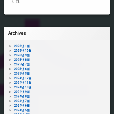
방
니다.
비
비
아
아
그
그
라
라
시
효
알
능
리
Archives
스
시
알
비
리
아
2026년 1월
스
그
2025년 10월
처
라
2025년 9월
방
처
2025년 8월
방
2025년 7월
시
2025년 6월
알
비
2025년 3월
리
아
2024년 12월
스
그
2024년 11월
효
라
2024년 10월
과
후
2024년 9월
기
처
2024년 8월
방
온
2024년 7월
전
라
2024년 6월
필
인
2024년 5월
요
비