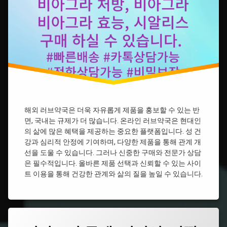
비
아
그
라
시
알
리
스
비
아
그
라
해외 러브약국은 더욱 자유롭게 제품을 홍보할 수 있는 반
약
면, 국내는 규제가 더 많습니다. 온라인 러브약국은 현대인
국
의 삶에 많은 혜택을 제공하는 중요한 플랫폼입니다. 성 건
비
강과 심리적 안정에 기여하며, 다양한 제품을 통해 관계 개
아
선을 도울 수 있습니다. 그러나 신중한 구매와 전문가 상담
그
은 필수적입니다. 올바른 제품 선택과 신뢰할 수 있는 사이
라
종
트 이용을 통해 건강한 관계와 삶의 질을 높일 수 있습니다.
류
비
아
그
태
라