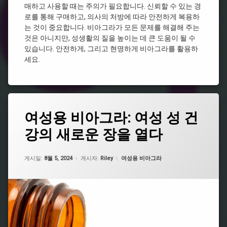
전
매하고 사용할 때는 주의가 필요합니다. 신뢰할 수 있는 경
알
스
필
리
로를 통해 구매하고, 의사의 처방에 따라 안전하게 복용하
요
비
스
는 것이 중요합니다. 비아그라가 모든 문제를 해결해 주는
없
아
처
것은 아니지만, 성생활의 질을 높이는 데 큰 도움이 될 수
는
그
방
비
있습니다. 안전하게, 그리고 현명하게 비아그라를 활용하
라
시
아
약
세요.
알
그
국
리
라
비
스
아
효
그
과
태
라
여성용 비아그라: 여성 성 건
온
그
종
라
류
강의 새로운 장을 열다
남
인
비
성
비
아
건
아
업데이트 날짜:
5월 7, 2026
그
카테고리:
강
게시일:
8월 5, 2024
게시자:
Riley
여성용 비아그라
그
라
식
라
지
품
처
속
추
방
시
천
전
간
비
필
비
아
요
아
그