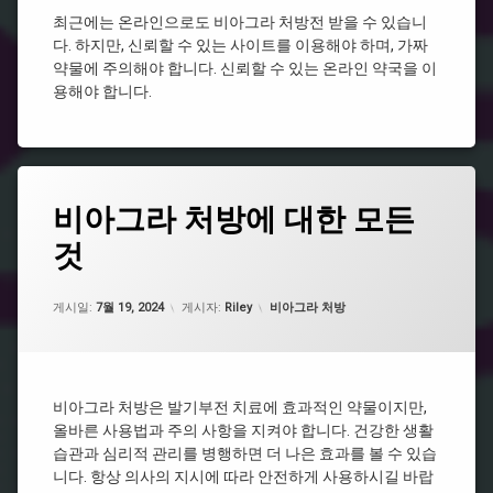
방
그
최근에는 온라인으로도 비아그라 처방전 받을 수 있습니
라
시
다. 하지만, 신뢰할 수 있는 사이트를 이용해야 하며, 가짜
시
알
약물에 주의해야 합니다. 신뢰할 수 있는 온라인 약국을 이
알
리
용해야 합니다.
리
스
스
효
과
비
아
처
그
방
태
라
전
비아그라 처방에 대한 모든
그
약
필
국
요
것
비
없
비
아
는
아
그
업데이트 날짜:
5월 7, 2026
비
카테고리:
그
라
게시일:
7월 19, 2024
게시자:
Riley
비아그라 처방
아
라
구
그
종
매
라
류
비
비
아
비아그라 처방은 발기부전 치료에 효과적인 약물이지만,
아
그
올바른 사용법과 주의 사항을 지켜야 합니다. 건강한 생활
그
라
습관과 심리적 관리를 병행하면 더 나은 효과를 볼 수 있습
라
구
처
입
니다. 항상 의사의 지시에 따라 안전하게 사용하시길 바랍