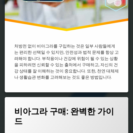
비
비
비
아
아
아
아
그
그
그
그
라
라
라
라
종
효
구
류
능
처
입
방
비
시
비
전
아
알
아
필
그
리
처방전 없이 비아그라를 구입하는 것은 일부 사람들에게
그
요
라
스
는 편리한 선택일 수 있지만, 안전성과 법적 문제를 항상 고
라
없
지
처
시
려해야 합니다. 부작용이나 건강에 위험이 될 수 있는 상황
는
속
방
알
을 피하려면 신뢰할 수 있는 출처에서 구매하고, 자신의 건
비
시
리
시
아
강 상태를 잘 이해하는 것이 중요합니다. 또한, 천연 대체제
간
스
알
그
나 생활습관 변화를 고려해보는 것도 좋은 방법입니다.
비
리
라
비
아
스
아
그
효
그
라
과
라
처
약
온
태
방
국
비아그라 구매: 완벽한 가이
라
그
비
인
비
드
아
남
비
아
그
성
아
그
라
건
그
라
업데이트 날짜:
5월 7, 2026