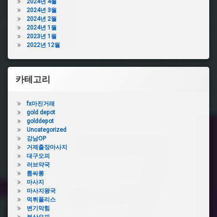
2024년 4월
없
아
2024년 3월
는
그
2024년 2월
비
라
2024년 1월
아
2023년 1월
처
그
2022년 12월
방
라
전
필
요
카테고리
없
는
비
fx마진거래
아
gold depot
그
golddepot
라
Uncategorized
강남OP
거제출장마사지
대구오피
러브약국
룸싸롱
마사지
마사지왕국
먹튀폴리스
변기막힘
부산오피