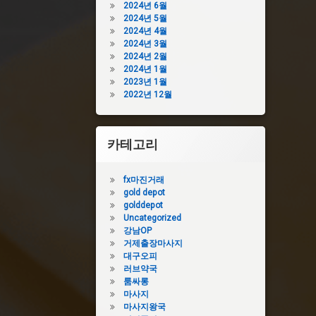
2024년 6월
2024년 5월
2024년 4월
2024년 3월
2024년 2월
2024년 1월
2023년 1월
2022년 12월
카테고리
fx마진거래
gold depot
golddepot
Uncategorized
강남OP
거제출장마사지
대구오피
러브약국
룸싸롱
마사지
마사지왕국