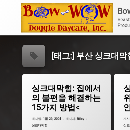
콘
Bow
텐
츠
Beast
로
Produ
바
로
가
기
[태그:]
부산 싱크대막
태
태
싱크대막힘: 집에서
그
그
광주 싱크대막힘
광주 
의 불편을 해결하는
위
구미 싱크대막힘
구미 
15가지 방법<
인
대구 싱크대막힘
대구 
대전 싱크대막힘
대전 
업데이트 날짜:
5월 7, 2026
게시일:
1월 29, 2024
게시자:
Riley
게시
부산 싱크대막힘
부산 
카테고리:
카테
싱크대막힘
싱크