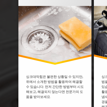
부천 싱크대막힘
부천 
싱크대 막혔을때 락스
싱크대
싱크대 막혔을때 베이킹소다
싱크대
싱크대 막힘 다이소
싱크대
싱크대 막힘 디시
싱크대
싱크대 막힘 뚫어뻥
싱크대
싱크대 막힘 뜨거운물
싱크대
싱크대 막힘 업체
싱크대
싱크대 막힘 페트병
싱크대
싱크대개수대막힘
싱크대
싱크대기름막힘
싱크대
싱크대막힘 과탄산소다
싱크대
싱크대막힘 베이킹소다
싱크대
싱크대막힘은 불편한 상황일 수 있지만,
싱
위에서 소개한 방법을 활용하여 해결할
법을
싱크대막힘 비용
싱크대
수 있습니다. 먼저 간단한 방법부터 시도
있습
싱크대물막힘
싱크대
해보고, 해결되지 않는다면 전문가의 도
활
싱크대배수관막힘
싱크대
움을 받아보세요.
냄새
싱크대배수구막힘
싱크대
경
해결
용인싱크대막힘
용인싱