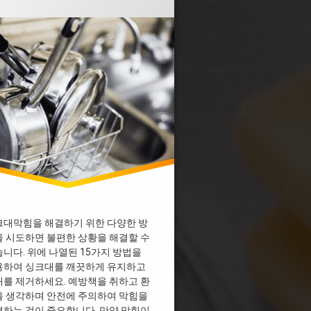
싱크대막힘
 막혔을때 락스
 막혔을때 베이킹소다
 막힘 다이소
 막힘 디시
 막힘 뚫어뻥
 막힘 뜨거운물
 막힘 업체
 막힘 페트병
개수대막힘
기름막힘
막힘 과탄산소다
막힘 베이킹소다
크대막힘을 해결하기 위한 다양한 방
 시도하면 불편한 상황을 해결할 수
막힘 비용
니다. 위에 나열된 15가지 방법을
물막힘
용하여 싱크대를 깨끗하게 유지하고
배수관막힘
를 제거하세요. 예방책을 취하고 환
배수구막힘
을 생각하며 안전에 주의하여 막힘을
하는 것이 중요합니다. 만약 막힘이
크대막힘