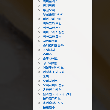
먹튀폴리스
변기막힘
부산오피
부산출장마사지
비아그라 구매
비아그라 구입
비아그라 처방
비아그라 처방전
비아그라 효능
서면룸싸롱
소액결제현금화
스웨디시
스포츠
슬롯사이트
싱크대막힘
에볼루션카지노
여성용 비아그라
오피
오피사이트
오피사이트 순위
온라인 마케팅
온라인 비아그라 구매
온라인카지노
용원출장마사지
운전연수