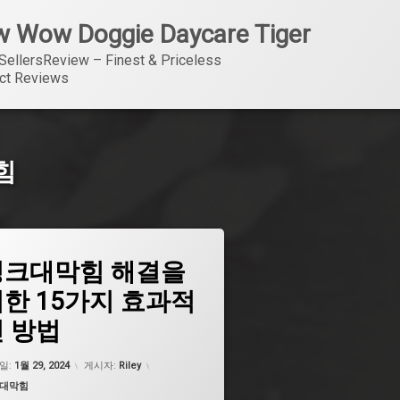
 Wow Doggie Daycare Tiger
SellersReview – Finest & Priceless 
ct Reviews
힘
싱크대막힘 해결을
싱크대막힘
한 15가지 효과적
싱크대막힘
 방법
싱크대막힘
싱크대막힘
업데이트 날짜:
5월 7, 2026
일:
1월 29, 2024
게시자:
Riley
싱크대막힘
고리:
대막힘