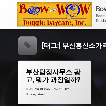
콘
Bow
텐
츠
Beast
로
Produ
바
로
가
기
[태그:]
부산흥신소가
태
부산탐정사무소 광
그
고탐정사무소
고, 뭐가 과장일까?
대구탐정사무소
업데이트 날짜:
5월 7, 2026
부산 탐정 비용
게시일:
9월 10, 2025
게시자:
Riley
카테고리:
Uncategorized
부산탐정
부산흥신소