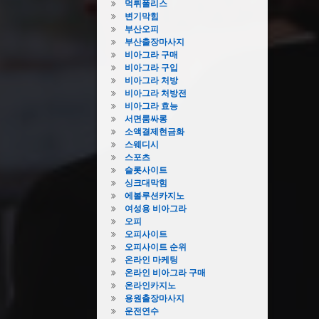
먹튀폴리스
변기막힘
부산오피
부산출장마사지
비아그라 구매
비아그라 구입
비아그라 처방
비아그라 처방전
비아그라 효능
서면룸싸롱
소액결제현금화
스웨디시
스포츠
슬롯사이트
싱크대막힘
에볼루션카지노
여성용 비아그라
오피
오피사이트
오피사이트 순위
온라인 마케팅
온라인 비아그라 구매
온라인카지노
용원출장마사지
운전연수