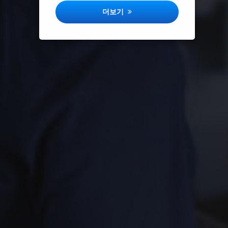
부산탐정사무소 광고, 뭐가 과장일까?
더보기