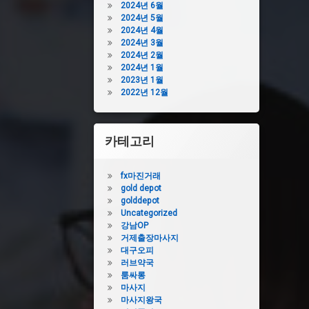
2024년 6월
2024년 5월
2024년 4월
2024년 3월
2024년 2월
2024년 1월
2023년 1월
2022년 12월
카테고리
fx마진거래
gold depot
golddepot
Uncategorized
강남OP
거제출장마사지
대구오피
러브약국
룸싸롱
마사지
마사지왕국