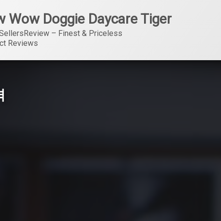
 Wow Doggie Daycare Tiger
SellersReview – Finest & Priceless 
ct Reviews
격