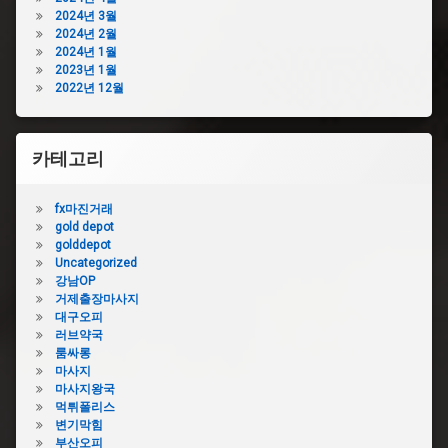
샴
뚫
2024년 3월
푸
기
2024년 2월
변
2024년 1월
변
기
2023년 1월
기
막
2022년 12월
막
힘
힘
수
업
리
체
카테고리
변
변
기
기
막
fx마진거래
막
힘
gold depot
힘
콜
golddepot
가
라
Uncategorized
격
강남OP
변
변
거제출장마사지
기
기
대구오피
막
막
러브약국
힘
힘
룸싸롱
관
뚫
마사지
통
어
마사지왕국
기
뻥
먹튀폴리스
변
변
변기막힘
기
기
부산오피