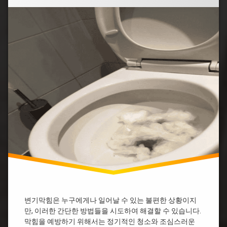
막
기
힘
막
혔
굵
을
은
때
똥
샴
변
푸
기
막
변
힘
기
뜨
막
거
힘
운
뚫
물
기
굵
변
은
기
똥
막
변
힘
기
업
막
체
힘
변
샴
변기막힘은 누구에게나 일어날 수 있는 불편한 상황이지
기
푸
막
만, 이러한 간단한 방법들을 시도하여 해결할 수 있습니다.
물
힘
막힘을 예방하기 위해서는 정기적인 청소와 조심스러운
티