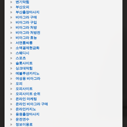
변
변기막힘
기
기
부산오피
이
막
부산출장마사지
물
힘
비아그라 구매
질
락
비아그라 구입
막
스
비아그라 처방
힘
비아그라 처방전
변
생
비아그라 효능
기
리
서면룸싸롱
막
대
소액결제현금화
힘
변
스웨디시
비
기
스포츠
용
막
슬롯사이트
변
힘
싱크대막힘
기
에볼루션카지노
아
막
여성용 비아그라
파
힘
오피
트
샴
오피사이트
변
푸
오피사이트 순위
기
온라인 마케팅
변
막
온라인 비아그라 구매
기
힘
온라인카지노
막
음
용원출장마사지
힘
식
운전연수
수
물
정보이용료
리