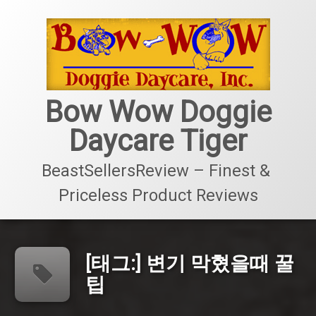
콘
텐
츠
로
바
로
가
Bow Wow Doggie
기
Daycare Tiger
BeastSellersReview – Finest & 
Priceless Product Reviews
[태그:]
변기 막혔을때 꿀
팁