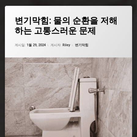
태
변기막힘: 물의 순환을 저해
그
하는 고통스러운 문제
굵
은
똥
업데이트 날짜:
5월 7, 2026
카테고리:
변
게시일:
1월 29, 2024
게시자:
Riley
변기막힘
기
막
힘
굵
은
똥
변
기
막
힘
뜨
거
운
물
굵