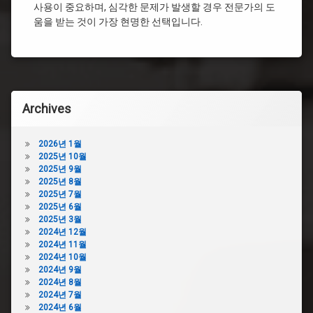
가
사용이 중요하며, 심각한 문제가 발생할 경우 전문가의 도
슈
격
움을 받는 것이 가장 현명한 선택입니다.
변
변
기
기
막
막
힘
힘
변
뚫
기
어
Archives
막
뻥
혔
변
을
기
2026년 1월
때
막
2025년 10월
꿀
힘
2025년 9월
팁
락
2025년 8월
변
스
2025년 7월
기
2025년 6월
변
막
2025년 3월
기
혔
2024년 12월
막
을
2024년 11월
힘
때
2024년 10월
비
샴
2024년 9월
용
푸
2024년 8월
변
변
2024년 7월
기
기
2024년 6월