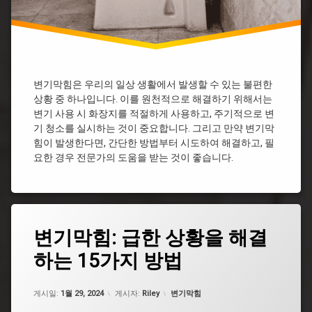
은
똥
변
기
막
힘
샴
변기막힘은 우리의 일상 생활에서 발생할 수 있는 불편한
푸
상황 중 하나입니다. 이를 원천적으로 해결하기 위해서는
물
변기 사용 시 화장지를 적절하게 사용하고, 주기적으로 변
티
기 청소를 실시하는 것이 중요합니다. 그리고 만약 변기막
슈
힘이 발생한다면, 간단한 방법부터 시도하여 해결하고, 필
변
요한 경우 전문가의 도움을 받는 것이 좋습니다.
기
막
힘
변
기
태
막
변기막힘: 급한 상황을 해결
그
혔
을
하는 15가지 방법
굵
때
은
꿀
똥
업데이트 날짜:
5월 7, 2026
팁
카테고리:
변
게시일:
1월 29, 2024
게시자:
Riley
변기막힘
기
변