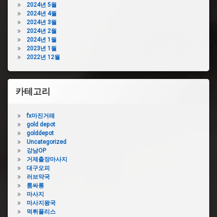
막
막
2024년 5월
힘
힘
2024년 4월
샴
뚫
2024년 3월
푸
기
2024년 2월
변
2024년 1월
변
기
2023년 1월
기
막
2022년 12월
막
힘
힘
수
업
리
체
카테고리
변
변
기
기
막
fx마진거래
막
힘
gold depot
힘
콜
golddepot
가
라
Uncategorized
격
강남OP
변
변
거제출장마사지
기
기
대구오피
막
막
러브약국
힘
힘
룸싸롱
관
뚫
마사지
통
어
마사지왕국
기
뻥
먹튀폴리스
변