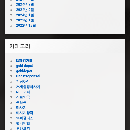
샴
뚫
2024년 3월
푸
기
2024년 2월
변
2024년 1월
변
기
2023년 1월
기
막
2022년 12월
막
힘
힘
수
업
리
체
카테고리
변
변
기
기
막
fx마진거래
막
힘
gold depot
힘
콜
golddepot
가
라
Uncategorized
격
강남OP
변
변
거제출장마사지
기
기
대구오피
막
막
러브약국
힘
힘
룸싸롱
관
뚫
마사지
통
어
마사지왕국
기
뻥
먹튀폴리스
변
변
변기막힘
기
기
부산오피