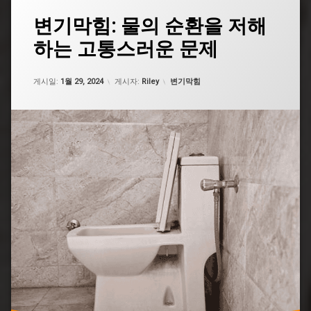
태
변기막힘: 물의 순환을 저해
그
하는 고통스러운 문제
굵
은
똥
업데이트 날짜:
5월 7, 2026
카테고리:
변
게시일:
1월 29, 2024
게시자:
Riley
변기막힘
기
막
힘
굵
은
똥
변
기
막
힘
뜨
거
운
물
굵
은
똥