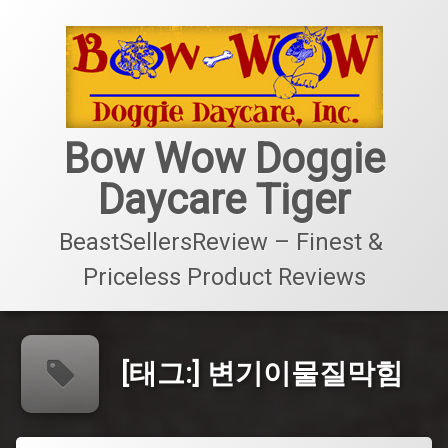
콘
텐
츠
로
바
로
가
Bow Wow Doggie
기
Daycare Tiger
BeastSellersReview – Finest & 
Priceless Product Reviews
[태그:]
변기이물질막힘