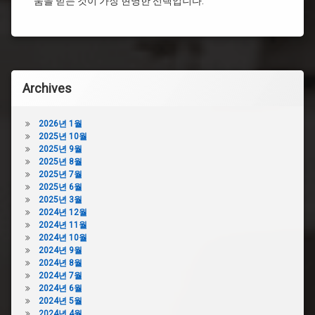
움을 받는 것이 가장 현명한 선택입니다.
변
변
기
기
막
막
힘
힘
변
뚫
기
어
Archives
막
뻥
혔
변
을
기
2026년 1월
때
막
2025년 10월
꿀
힘
2025년 9월
팁
락
2025년 8월
변
스
2025년 7월
기
2025년 6월
변
막
2025년 3월
기
혔
2024년 12월
막
을
2024년 11월
힘
때
2024년 10월
비
샴
2024년 9월
용
푸
2024년 8월
변
변
2024년 7월
기
기
2024년 6월
막
막
2024년 5월
힘
힘
2024년 4월