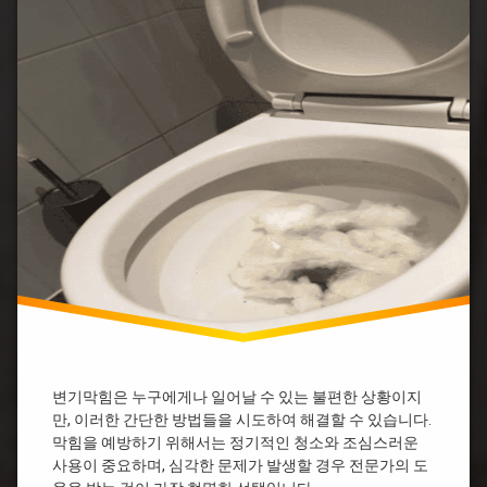
막
혔
굵
을
은
때
똥
샴
변
푸
기
막
변
힘
기
뜨
막
거
힘
운
뚫
물
기
굵
변
은
기
똥
막
변
힘
기
업
막
체
힘
변
샴
변기막힘은 누구에게나 일어날 수 있는 불편한 상황이지
기
푸
막
만, 이러한 간단한 방법들을 시도하여 해결할 수 있습니다.
물
힘
막힘을 예방하기 위해서는 정기적인 청소와 조심스러운
티
가
사용이 중요하며, 심각한 문제가 발생할 경우 전문가의 도
슈
격