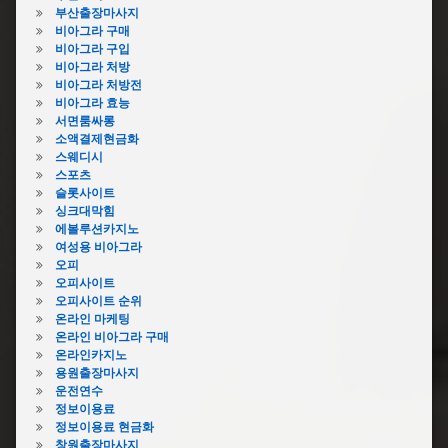
이
막
부산출장마사지
물
힘
비아그라 구매
질
락
비아그라 구입
막
스
비아그라 처방
힘
비아그라 처방전
변
생
비아그라 효능
기
리
서면룸싸롱
막
대
소액결제현금화
힘
변
스웨디시
비
기
스포츠
용
막
슬롯사이트
변
힘
싱크대막힘
기
에볼루션카지노
아
막
여성용 비아그라
파
힘
오피
트
샴
오피사이트
변
푸
오피사이트 순위
기
온라인 마케팅
변
막
온라인 비아그라 구매
기
힘
온라인카지노
막
음
용원출장마사지
힘
식
운전연수
수
물
정보이용료
리
변
정보이용료 현금화
변
기
창원출장마사지