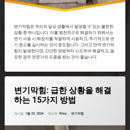
변
기
막
힘
샴
변기막힘은 우리의 일상 생활에서 발생할 수 있는 불편한
푸
상황 중 하나입니다. 이를 원천적으로 해결하기 위해서는
물
변기 사용 시 화장지를 적절하게 사용하고, 주기적으로 변
티
기 청소를 실시하는 것이 중요합니다. 그리고 만약 변기막
슈
힘이 발생한다면, 간단한 방법부터 시도하여 해결하고, 필
변
요한 경우 전문가의 도움을 받는 것이 좋습니다.
기
막
힘
변
기
태
막
변기막힘: 급한 상황을 해결
그
혔
을
하는 15가지 방법
굵
때
은
꿀
똥
업데이트 날짜:
5월 7, 2026
팁
카테고리:
변
게시일:
1월 29, 2024
게시자:
Riley
변기막힘
기
변
막
기
힘