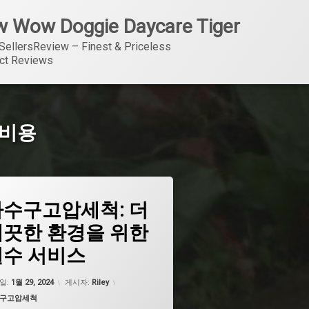
 Wow Doggie Daycare Tiger
SellersReview – Finest & Priceless 
ct Reviews
 비용
하수구고압세척: 더
고압세척 비용
깨끗한 환경을 위한
 고압세척 비용
필수 서비스
 고압세척기
 고압세척기 가격
업데이트 날짜:
5월 7, 2026
일:
1월 29, 2024
게시자:
Riley
고리:
구고압세척