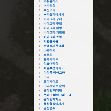
먹튀폴리스
변기막힘
부산오피
부산출장마사지
비아그라 구매
비아그라 구입
비아그라 처방
비아그라 처방전
비아그라 효능
서면룸싸롱
소액결제현금화
스웨디시
스포츠
슬롯사이트
싱크대막힘
에볼루션카지노
여성용 비아그라
오피
오피사이트
오피사이트 순위
온라인 마케팅
온라인 비아그라 구매
온라인카지노
용원출장마사지
운전연수