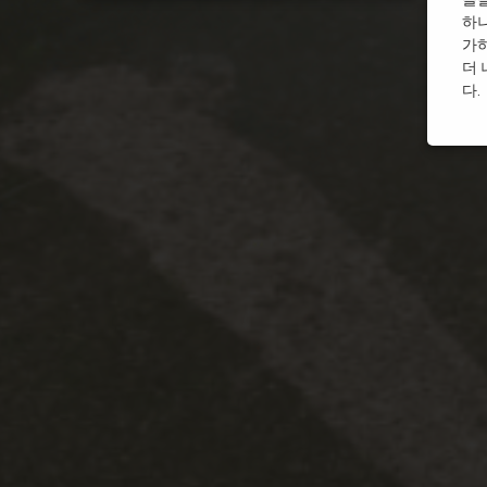
하나
가하
더 
다.