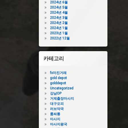
2024년 6월
2024년 5월
2024년 4월
2024년 3월
2024년 2월
2024년 1월
2023년 1월
2022년 12월
카테고리
fx마진거래
gold depot
golddepot
Uncategorized
강남OP
거제출장마사지
대구오피
러브약국
룸싸롱
마사지
마사지왕국