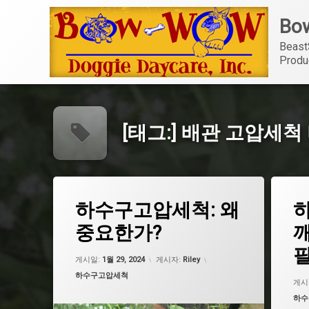
콘
Bow
텐
츠
Beast
로
Produ
바
로
가
기
[태그:]
배관 고압세척
태
태
하수구고압세척: 왜
그
그
배관 고압세척 비용
배관 
중요한가?
하수구 고압세척 비용
하수구
업데이트 날짜:
5월 7, 2026
하수구 고압세척기
하수구
게시일:
1월 29, 2024
게시자:
Riley
카테고리:
하수구고압세척
하수구 고압세척기 가격
하수구
게시
카테
하수