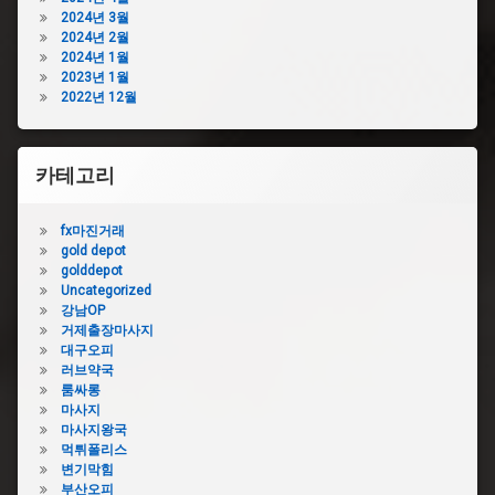
샴
뚫
2024년 3월
푸
기
2024년 2월
변
2024년 1월
변
기
2023년 1월
기
막
2022년 12월
막
힘
힘
수
업
리
체
카테고리
변
변
기
기
막
fx마진거래
막
힘
gold depot
힘
콜
golddepot
가
라
Uncategorized
격
강남OP
변
변
거제출장마사지
기
기
대구오피
막
막
러브약국
힘
힘
룸싸롱
관
뚫
마사지
통
어
마사지왕국
기
뻥
먹튀폴리스
변
변
변기막힘
기
기
부산오피