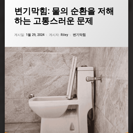
태
변기막힘: 물의 순환을 저해
그
하는 고통스러운 문제
굵
은
똥
업데이트 날짜:
5월 7, 2026
카테고리:
변
게시일:
1월 29, 2024
게시자:
Riley
변기막힘
기
막
힘
굵
은
똥
변
기
막
힘
뜨
거
운
물
굵
은
똥