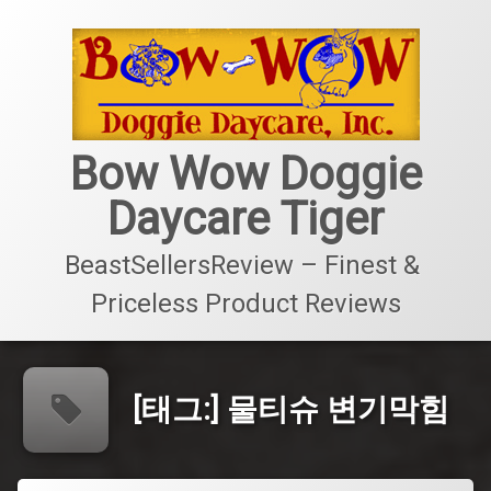
콘
텐
츠
로
바
로
가
Bow Wow Doggie
기
Daycare Tiger
BeastSellersReview – Finest & 
Priceless Product Reviews
[태그:]
물티슈 변기막힘