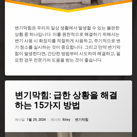
변
기
막
힘
샴
변기막힘은 우리의 일상 생활에서 발생할 수 있는 불편한
푸
상황 중 하나입니다. 이를 원천적으로 해결하기 위해서는
물
변기 사용 시 화장지를 적절하게 사용하고, 주기적으로 변
티
기 청소를 실시하는 것이 중요합니다. 그리고 만약 변기막
슈
힘이 발생한다면, 간단한 방법부터 시도하여 해결하고, 필
변
요한 경우 전문가의 도움을 받는 것이 좋습니다.
기
막
힘
변
기
태
막
변기막힘: 급한 상황을 해결
그
혔
을
하는 15가지 방법
굵
때
은
꿀
똥
업데이트 날짜:
5월 7, 2026
팁
카테고리:
변
게시일:
1월 29, 2024
게시자:
Riley
변기막힘
기
변
막
기
힘