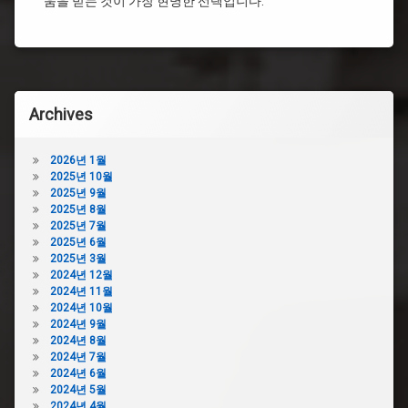
움을 받는 것이 가장 현명한 선택입니다.
변
변
기
기
막
막
힘
힘
변
뚫
기
어
Archives
막
뻥
혔
변
을
기
2026년 1월
때
막
2025년 10월
꿀
힘
2025년 9월
팁
락
2025년 8월
변
스
2025년 7월
기
2025년 6월
변
막
2025년 3월
기
혔
2024년 12월
막
을
2024년 11월
힘
때
2024년 10월
비
샴
2024년 9월
용
푸
2024년 8월
변
변
2024년 7월
기
기
2024년 6월
막
막
2024년 5월
힘
힘
2024년 4월