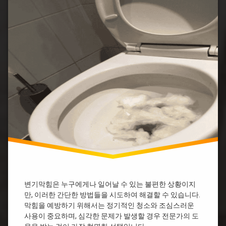
막
혔
굵
을
은
때
똥
샴
변
푸
기
막
변
힘
기
뜨
막
거
힘
운
뚫
물
기
굵
변
은
기
똥
막
변
힘
기
업
막
체
힘
변
샴
변기막힘은 누구에게나 일어날 수 있는 불편한 상황이지
기
푸
막
만, 이러한 간단한 방법들을 시도하여 해결할 수 있습니다.
물
힘
막힘을 예방하기 위해서는 정기적인 청소와 조심스러운
티
가
사용이 중요하며, 심각한 문제가 발생할 경우 전문가의 도
슈
격