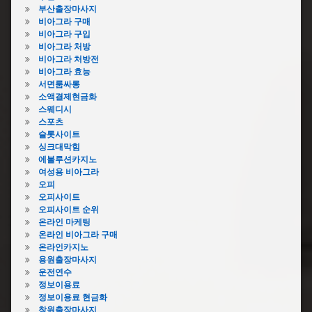
이
막
부산출장마사지
물
힘
비아그라 구매
질
락
비아그라 구입
막
스
비아그라 처방
힘
비아그라 처방전
변
생
비아그라 효능
기
리
서면룸싸롱
막
대
소액결제현금화
힘
변
스웨디시
비
기
스포츠
용
막
슬롯사이트
변
힘
싱크대막힘
기
에볼루션카지노
아
막
여성용 비아그라
파
힘
오피
트
샴
오피사이트
변
푸
오피사이트 순위
기
온라인 마케팅
변
막
온라인 비아그라 구매
기
힘
온라인카지노
막
음
용원출장마사지
힘
식
운전연수
수
물
정보이용료
리
변
정보이용료 현금화
변
기
창원출장마사지