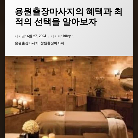
태
용원출장마사지의 혜택과 최
그
적의 선택을 알아보자
마
산
상
업데이트 날짜:
2월 19, 2025
게시일:
6월 27, 2024
게시자:
Riley
남
카테고리:
용원출장마사지
,
창원출장마사지
동
용
원
출
장
마
사
지
진
해
창
원
출
장
마
사