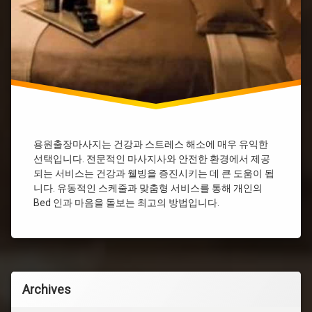
지
용원출장마사지는 건강과 스트레스 해소에 매우 유익한
선택입니다. 전문적인 마사지사와 안전한 환경에서 제공
되는 서비스는 건강과 웰빙을 증진시키는 데 큰 도움이 됩
니다. 유동적인 스케줄과 맞춤형 서비스를 통해 개인의
Bed 인과 마음을 돌보는 최고의 방법입니다.
Archives