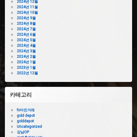
2024년 12월
2024년 11월
2024년 10월
2024년 9월
2024년 8월
2024년 7월
2024년 6월
2024년 5월
2024년 4월
2024년 3월
2024년 2월
2024년 1월
2023년 1월
2022년 12월
카테고리
fx마진거래
gold depot
golddepot
Uncategorized
강남OP