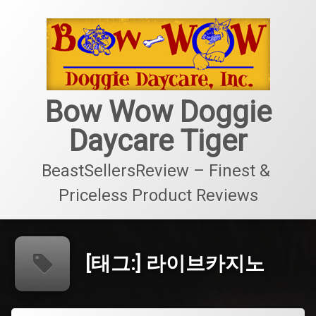
콘
텐
츠
로
바
로
가
Bow Wow Doggie
기
Daycare Tiger
BeastSellersReview – Finest & 
Priceless Product Reviews
[태그:]
라이브카지노