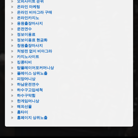
오피사이트 순위
온라인 마케팅
온라인 비아그라 구매
온라인카지노
용원출장마사지
운전연수
정보이용료
정보이용료 현금화
창원출장마사지
처방전 없이 비아그라
카지노사이트
킹콩티비
탑플레이어포커머니상
플레이스 상위노출
피망머니상
하남운전연수
하수구고압세척
하수구막힘
한게임머니상
해외선물
홈타이
홈페이지 상위노출