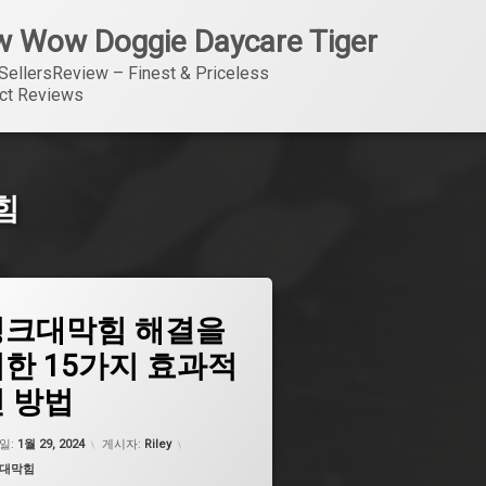
 Wow Doggie Daycare Tiger
SellersReview – Finest & Priceless 
ct Reviews
힘
싱크대막힘 해결을
싱크대막힘
한 15가지 효과적
싱크대막힘
 방법
싱크대막힘
싱크대막힘
업데이트 날짜:
5월 7, 2026
일:
1월 29, 2024
게시자:
Riley
싱크대막힘
고리:
대막힘