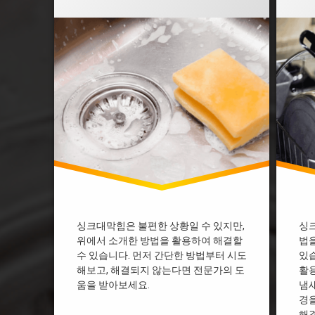
부천 싱크대막힘
부천 
싱크대 막혔을때 락스
싱크대
싱크대 막혔을때 베이킹소다
싱크대
싱크대 막힘 다이소
싱크대
싱크대 막힘 디시
싱크대
싱크대 막힘 뚫어뻥
싱크대
싱크대 막힘 뜨거운물
싱크대
싱크대 막힘 업체
싱크대
싱크대 막힘 페트병
싱크대
싱크대개수대막힘
싱크대
싱크대기름막힘
싱크대
싱크대막힘 과탄산소다
싱크대
싱크대막힘 베이킹소다
싱크대
싱크대막힘은 불편한 상황일 수 있지만,
싱
위에서 소개한 방법을 활용하여 해결할
법을
싱크대막힘 비용
싱크대
수 있습니다. 먼저 간단한 방법부터 시도
있습
싱크대물막힘
싱크대
해보고, 해결되지 않는다면 전문가의 도
활
싱크대배수관막힘
싱크대
움을 받아보세요.
냄새
싱크대배수구막힘
싱크대
경
해결
용인싱크대막힘
용인싱