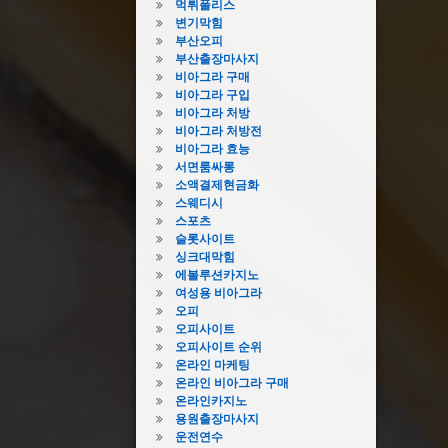
먹튀폴리스
변기막힘
부산오피
부산출장마사지
비아그라 구매
비아그라 구입
비아그라 처방
비아그라 처방전
비아그라 효능
서면룸싸롱
소액결제현금화
스웨디시
스포츠
슬롯사이트
싱크대막힘
에볼루션카지노
여성용 비아그라
오피
오피사이트
오피사이트 순위
온라인 마케팅
온라인 비아그라 구매
온라인카지노
용원출장마사지
운전연수