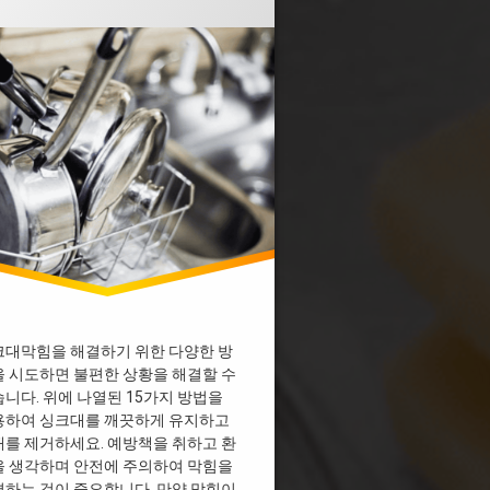
싱크대막힘
 막혔을때 락스
 막혔을때 베이킹소다
 막힘 다이소
 막힘 디시
 막힘 뚫어뻥
 막힘 뜨거운물
 막힘 업체
 막힘 페트병
개수대막힘
기름막힘
막힘 과탄산소다
막힘 베이킹소다
크대막힘을 해결하기 위한 다양한 방
 시도하면 불편한 상황을 해결할 수
막힘 비용
니다. 위에 나열된 15가지 방법을
물막힘
용하여 싱크대를 깨끗하게 유지하고
배수관막힘
를 제거하세요. 예방책을 취하고 환
배수구막힘
을 생각하며 안전에 주의하여 막힘을
하는 것이 중요합니다. 만약 막힘이
크대막힘