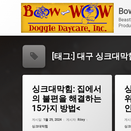
콘
Bow
텐
츠
Beast
로
Produ
바
로
가
기
[태그:]
대구 싱크대막
태
태
싱크대막힘: 집에서
그
그
광주 싱크대막힘
광주 
의 불편을 해결하는
위
구미 싱크대막힘
구미 
15가지 방법<
인
대구 싱크대막힘
대구 
대전 싱크대막힘
대전 
업데이트 날짜:
5월 7, 2026
게시일:
1월 29, 2024
게시자:
Riley
게시
부산 싱크대막힘
부산 
카테고리:
카테
싱크대막힘
싱크