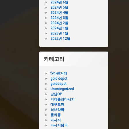
2024년 6월
2024년 5월
2024년 4월
2024년 3월
2024년 2월
2024년 1월
2023년 1월
2022년 12월
카테고리
fx마진거래
gold depot
golddepot
Uncategorized
강남OP
거제출장마사지
대구오피
러브약국
룸싸롱
마사지
마사지왕국