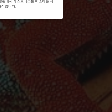
 생활에서의 스트레스를 해소하는 데
과적입니다.