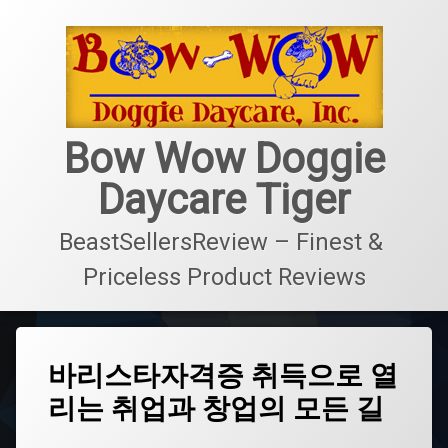
콘
텐
츠
로
바
로
가
Bow Wow Doggie
기
Daycare Tiger
BeastSellersReview – Finest & 
Priceless Product Reviews
태
바리스타자격증 취득으로 열
그
리는 취업과 창업의 모든 길
국
내
바
업데이트 날짜:
2월 9, 2026