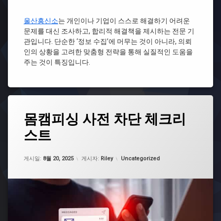
법
국
청
이
바
주
울산흥신소
는 개인이나 기업이 스스로 해결하기 어려운
혼
리
흥
문제를 대신 조사하고, 합리적 해결책을 제시하는 전문 기
전
스
신
관입니다. 단순한 ‘정보 수집’에 머무는 것이 아니라, 의뢰
문
타
소
변
자
인의 상황을 고려한 맞춤형 전략을 통해 실질적인 도움을
포
호
격
주는 것이 특징입니다.
항
사
증
흥
드
신
라
소
마
이
태
몸캠피싱 사전 차단 체크리
혼
그
전
스트
몸
문
캠
변
피
호
업데이트 날짜:
5월 7, 2026
카테고리:
싱
게시일:
8월 20, 2025
게시자:
Riley
Uncategorized
사
대
만
처
화
레
이
전
혼
드
전
몸
문