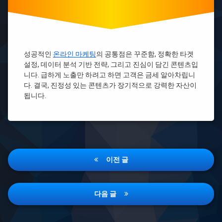
타
포
린
백
주
문
성공적인
온라인 마케팅
의 공통점은 꾸준함, 정확한 타겟
제
설정, 데이터 분석 기반 전략, 그리고 진심이 담긴 콘텐츠입
작
니다. 급하게 노출만 하려고 하면 고객은 금세 알아차립니
타
다. 결국, 진정성 있는 콘텐츠가 장기적으로 강력한 자산이
포
됩니다.
린
백
소
량
제
작
글
타
이전 글
포
탐
린
백
색
인
다음 글
쇄