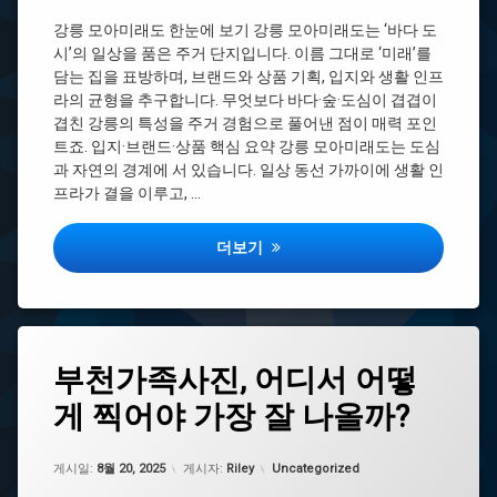
데
리
걸
강릉 모아미래도 한눈에 보기 강릉 모아미래도는 ‘바다 도
버
리
시’의 일상을 품은 주거 단지입니다. 이름 그대로 ‘미래’를
모
는
담는 집을 표방하며, 브랜드와 상품 기획, 입지와 생활 인프
아
시
라의 균형을 추구합니다. 무엇보다 바다·숲·도심이 겹겹이
미
간
래
겹친 강릉의 특성을 주거 경험으로 풀어낸 점이 매력 포인
바
도
트죠. 입지·브랜드·상품 핵심 요약 강릉 모아미래도는 도심
리
2
과 자연의 경계에 서 있습니다. 일상 동선 가까이에 생활 인
스
차
프라가 결을 이루고, …
타
모
자
아
격
강릉 모아미래도 하자·관리 팁: 입주 초기
더보기
미
증
래
무
도
쓸
3
모
차
바
태
모
리
부천가족사진, 어디서 어떻
그
아
스
미
타
게 찍어야 가장 잘 나올까?
대
래
자
구
도
격
가
메
업데이트 날짜:
8월 20, 2025
증
카테고리:
족
게시일:
8월 20, 2025
게시자:
Riley
Uncategorized
가
비
사