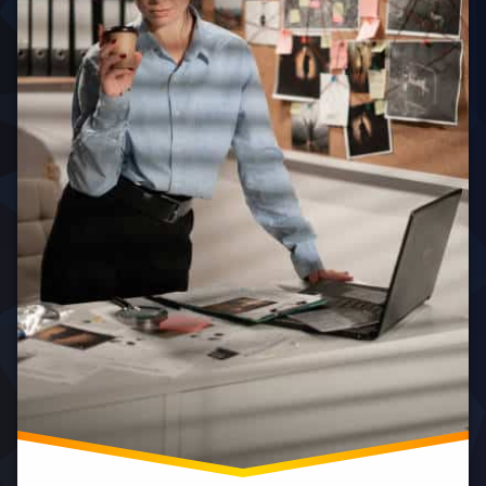
변
자
흥
호
격
신
사
증
소
수
비
부
임
용
산
료
바
흥
이
리
신
혼
스
소
전
타
양
문
자
산
변
격
흥
호
증
신
사
필
소
순
기
위
전
바
주
이
리
흥
혼
스
신
전
타
소
문
자
변
격
창
호
증
원
사
학
흥
되
원
신
는
소
한