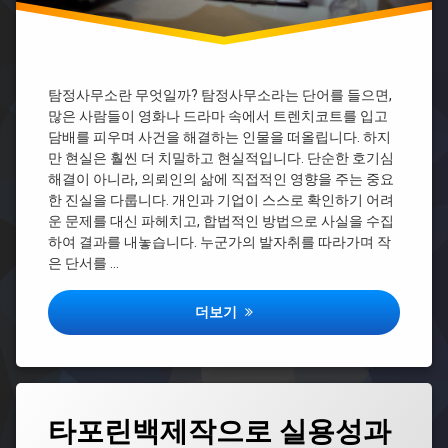
캠
비
피
용
싱
탐
피
정
해
사
탐정사무소란 무엇일까? 탐정사무소라는 단어를 들으면,
자
무
모
많은 사람들이 영화나 드라마 속에서 트렌치코트를 입고
소
임
담배를 피우며 사건을 해결하는 인물을 떠올립니다. 하지
사
만 현실은 훨씬 더 치밀하고 현실적입니다. 단순한 호기심
몸
람
캠
해결이 아니라, 의뢰인의 삶에 직접적인 영향을 주는 중요
찾
피
한 진실을 다룹니다. 개인과 기업이 스스로 확인하기 어려
기
싱
운 문제를 대신 파헤치고, 합법적인 방법으로 사실을 수집
탐
몸
하여 결과를 내놓습니다. 누군가의 발자취를 따라가며 작
정
캠
은 단서를 …
사
피
무
싱
소
탐정사무소 이용 후기, 마음속 짐이 사라
대
더보기
애
처
니
팀
탐
카
정
시
사
아
태
무
타포린백제작으로 실용성과
몸
그
소
캠