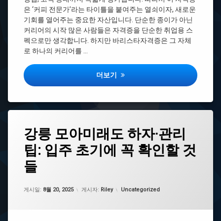
1
은 ‘커피 전문가’라는 타이틀을 붙여주는 열쇠이자, 새로운
급
기회를 열어주는 중요한 자산입니다. 단순한 종이가 아닌
2
커리어의 시작 많은 사람들은 자격증을 단순한 취업용 스
급
차
펙으로만 생각합니다. 하지만 바리스타자격증은 그 자체
이
로 하나의 커리어를 …
바
리
바리스타자격증 취득으로 열리는 취업과 
더보기
스
타
자
격
증
기
태
강릉 모아미래도 하자·관리
간
그
바
팁: 입주 초기에 꼭 확인할 것
강
리
릉
들
스
모
타
아
자
미
업데이트 날짜:
1월 27, 2026
격
카테고리:
게시일:
8월 20, 2025
게시자:
Riley
Uncategorized
래
증
도
따
오
는
션