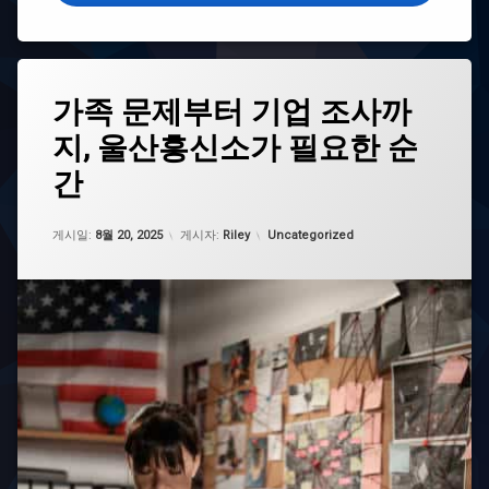
즈
바
이
리
혼
스
전
타
태
가족 문제부터 기업 조사까
문
자
그
변
격
지, 울산흥신소가 필요한 순
광
호
증
주
사
기
간
흥
지
간
신
젤
바
소
업데이트 날짜:
5월 7, 2026
이
리
카테고리:
게시일:
8월 20, 2025
게시자:
Riley
Uncategorized
김
혼
스
해
전
타
흥
문
자
신
변
격
소
호
증
사
따
대
추
는
구
천
법
흥
신
이
바
소
혼
리
전
스
대
문
타
전