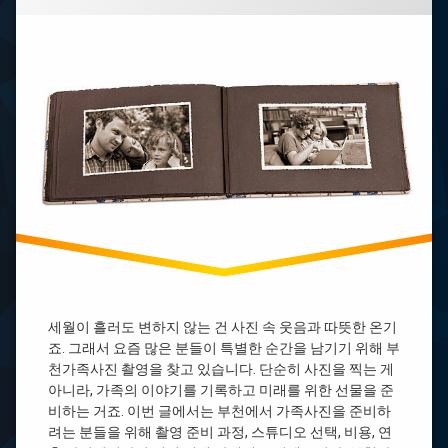
시
용
진
티
바
부
2
리
산
차
스
가
모
타
족
아
자
사
미
격
진
래
증
부
도
취
천
부
득
가
실
방
족
법
모
모
아
바
임
미
리
인
래
스
천
도
타
가
오
자
족
산
세월이 흘러도 변하지 않는 건 사진 속 웃음과 따뜻한 온기
격
사
죠. 그래서 요즘 많은 분들이 특별한 순간을 남기기 위해 부
증
모
진
학
천가족사진 촬영을 찾고 있습니다. 단순히 사진을 찍는 게
아
원
인
미
아니라, 가족의 이야기를 기록하고 미래를 위한 선물을 준
천
래
비하는 거죠. 이번 글에서는 부천에서 가족사진을 준비하
바
가
도
리
려는 분들을 위해 촬영 준비 과정, 스튜디오 선택, 비용, 연
족
홈
스