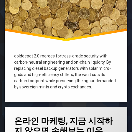
작
피
싱
에
팀
코
카
백
시
소
아
량
대
제
응
작
몸
에
캠
코
golddepot 2.0 merges fortress-grade security with
피
백
carbon-neutral engineering and on-chain liquidity. By
싱
제
replacing diesel backup generators with solar micro-
후
작
grids and high-efficiency chillers, the vault cuts its
기
에
carbon footprint while preserving the rigour demanded
코
by sovereign mints and crypto exchanges.
백
제
작
단
가
태
타
온라인 마케팅, 지금 시작하
그
포
지 않으면 손해보는 이유
린
에