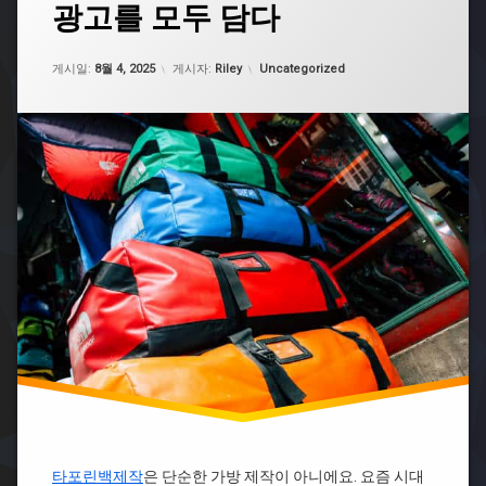
영
광고를 모두 담다
고
피
어
급
싱
로
타
대
업데이트 날짜:
8월 4, 2025
카테고리:
포
게시일:
8월 4, 2025
게시자:
Riley
Uncategorized
탐
처
린
정
법
백
사
몸
무
나
캠
소
이
피
하
키
싱
는
타
라
일
포
바
린
탐
웨
백
정
이
자
브
대
격
형
몸
증
타
캠
포
피
린
싱
백
무
대
더
응
스
후
트
기
백
타포린백제작
은 단순한 가방 제작이 아니에요. 요즘 시대
제