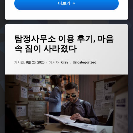
몸캠피싱 사전 차단 체크리스트
더보기
피
싱
무
대
응
디
태
탐정사무소 이용 후기, 마음
시
그
몸
속 짐이 사라졌다
사
캠
설
피
탐
업데이트 날짜:
5월 7, 2026
싱
카테고리:
정
게시일:
8월 20, 2025
게시자:
Riley
Uncategorized
무
탐
대
정
응
사
후
무
기
소
몸
구
캠
인
피
탐
싱
정
카
사
페
무
몸
소