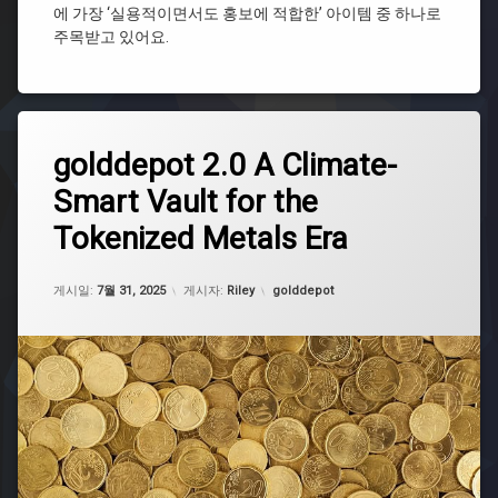
몸
에 가장 ‘실용적이면서도 홍보에 적합한’ 아이템 중 하나로
작
캠
주목받고 있어요.
피
리
싱
유
상
저
남
블
자
백
태
제
몸
golddepot 2.0 A Climate-
그
작
캠
Smart Vault for the
피
gold
부
싱
depot
직
Tokenized Metals Era
상
포
golddepot
남
가
자
방
업데이트 날짜:
5월 7, 2026
카테고리:
게시일:
7월 31, 2025
게시자:
Riley
golddepot
디
소
시
량
제
몸
작
캠
피
부
싱
직
카
포
페
가
방
몸
제
캠