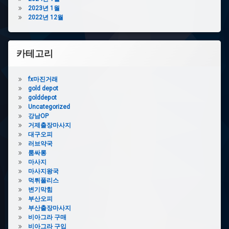
2023년 1월
2022년 12월
카테고리
fx마진거래
gold depot
golddepot
Uncategorized
강남OP
거제출장마사지
대구오피
러브약국
룸싸롱
마사지
마사지왕국
먹튀폴리스
변기막힘
부산오피
부산출장마사지
비아그라 구매
비아그라 구입