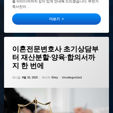
출 아이디어까지 깊이 있게 안내해 드리겠습니다. 부천가
사
페
타
족사진이 …
진
이
자
지
격
증
모
부천가족사진, 어디서 어떻게 찍어야 가장
더보기
현
아
실
건
설
바
부
리
도
스
태
이혼전문변호사 초기상담부
타
평
그
1
택
터 재산분할·양육·합의서까
대
급
고
구
자
덕
지 한 번에
이
격
모
혼
증
아
전
미
업데이트 날짜:
11월 4, 2025
바
카테고리:
게시일:
8월 20, 2025
게시자:
Riley
Uncategorized
문
래
리
변
도
스
호
타
향
사
2
남
이
급
모
혼
자
아
전
격
미
문
증