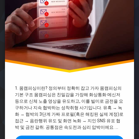
캠
변
피
호
싱
사
대
웹
처
툰
상
남
자
몸
캠
피
싱
대
처
법
1. 몸캠피싱이란? 정의부터 정확히 잡고 가자 몸캠피싱의
몸
기본 구조 몸캠피싱은 친밀감을 가장해 화상통화·메신저
캠
등으로 신체 노출 영상을 유도하고, 이를 빌미로 금전을 요
피
구하거나 지속 협박하는 성착취형 사기입니다. 유혹 → 녹
싱
무
화 → 협박의 3단계 가짜 프로필(혹은 해킹된 실제 계정)로
반
접근 → 음란행위 유도 및 화면 녹화 → 지인·SNS 유포 협
응
박 및 금전 갈취. 공통점은 속도전과 심리 압박이에요. …
몸
캠