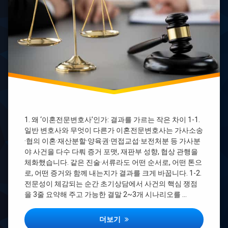
래
변
도
바
호
분
리
사
양
스
드
가
타
라
자
마
격
이
증
혼
1
전
급
문
2
변
급
호
차
1. 왜 ‘이혼전문변호사’인가: 결과를 가르는 작은 차이 1-1.
사
이
일반 변호사와 무엇이 다른가 이혼전문변호사는 가사소송
디
바
시
·협의 이혼·재산분할·양육권·면접교섭·보전처분 등 가사분
리
야 사건을 다수 다뤄 증거 포맷, 재판부 성향, 협상 관행을
이
스
체화했습니다. 같은 진술·서류라도 어떤 순서로, 어떤 톤으
혼
타
전
자
로, 어떤 증거와 함께 내는지가 결과를 크게 바꿉니다. 1-2.
문
격
전문성이 체감되는 순간 초기상담에서 사건의 핵심 쟁점
변
증
을 3줄 요약해 주고 가능한 결말 2~3개 시나리오를 …
호
국
사
비
유
지
이혼전문변호사 초기상담부터 재산분할·양
더보기
퀴
원