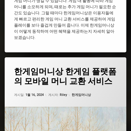
게임 머니가 생길 수 있습니다. 게임 내 활동에 따라 게임
머니를 소모하게 되며, 때로는 추가 게임 머니가 필요한 순
간도 있습니다. 그럴 때마다 한게임머니상은 이용자들에
게 빠르고 편리한 게임 머니 교환 서비스를 제공하여 게임
플레이를 보다 즐겁게 만들어 줍니다. 이제 한게임머니상
이 어떻게 동작하며 어떤 혜택을 제공하는지 자세히 알아
보겠습니다.
태
한게임머니상 한게임 플랫폼
그
의 모바일 머니 교환 서비스
한
게
임
업데이트 날짜:
2월 19, 2025
카테고리:
머
게시일:
1월 16, 2024
게시자:
Riley
한게임머니상
니
상