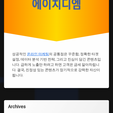
성공적인
온라인 마케팅
의 공통점은 꾸준함, 정확한 타겟
설정, 데이터 분석 기반 전략, 그리고 진심이 담긴 콘텐츠입
니다. 급하게 노출만 하려고 하면 고객은 금세 알아차립니
다. 결국, 진정성 있는 콘텐츠가 장기적으로 강력한 자산이
됩니다.
Archives