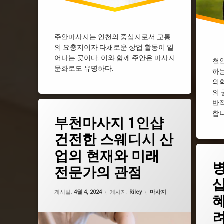
주안마사지는 인천의 중심지로서 교통
의 요충지이자 다채로운 상업 활동이 일
어나는 곳이다. 이와 함께 주안은 마사지
천
문화로도 유명하다.
하는
의학
의 
반
태
합니
부천마사지 1인샵
그
부천1인샵
건전한 스웨디시 산
부천건마
업의 현재와 미래
태
부천마사지
그
전문가의 관점
부천스웨디시
병점1
업데이트 날짜:
2월 19, 2025
병점건
카테고리:
게시일:
4월 4, 2024
게시자:
Riley
마사지
혜
병점마
려
병점스