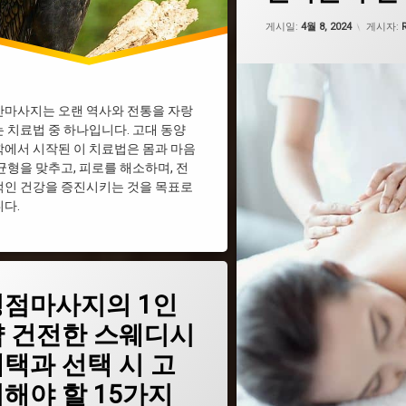
업데이트
게시일:
4월 8, 2024
게시자:
R
안마사지는 오랜 역사와 전통을 자랑
 치료법 중 하나입니다. 고대 동양
에서 시작된 이 치료법은 몸과 마음
균형을 맞추고, 피로를 해소하며, 전
적인 건강을 증진시키는 것을 목표로
다.
병점마사지의 1인
인샵
샵 건전한 스웨디시
마
택과 선택 시 고
사지
해야 할 15가지
웨디시