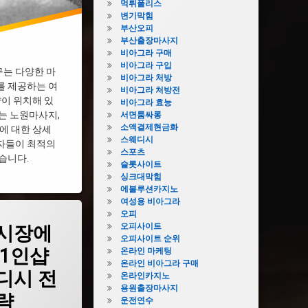
먹튀폴리스
변기막힘
부산오피
부산출장마사지
비아그라 구매
비아그라 구입
는 다양한 마
비아그라 처방
를 제공하는 여
비아그라 처방전
이 위치해 있
비아그라 효능
는 노원마사지,
서면룸싸롱
소액결제현금화
에 대한 상세
스웨디시
자들이 최적의
스포츠
습니다.
슬롯사이트
싱크대막힘
에볼루션카지노
여성용 비아그라
오피
오피사이트
시장에
오피사이트 순위
 1인샵
온라인 마케팅
온라인 비아그라 구매
디시 전
온라인카지노
용원출장마사지
략
운전연수