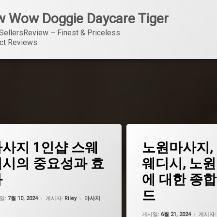
 Wow Doggie Daycare Tiger
SellersReview – Finest & Priceless 
ct Reviews
태
사지 1인샵 스웨
노원마사지,
그
노원1인샵
디시의 중요성과 효
웨디시, 노
노원마사지
과
에 대한 종합
시
노원스웨디시
드
업데이트 날짜:
2월 19, 2025
카테고리:
일:
7월 10, 2024
게시자:
Riley
마사지
업데이트
게시일:
6월 21, 2024
게시자