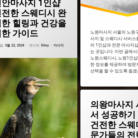
천안마사지 1인샵
인샵
건전한 스웨디시 완
마
벽한 힐링과 건강을
사지
위한 가이드
노원마사지 서울의 노원구
웨디시
사지 및 스웨디시 서비스
업데이트 날짜:
2월 19, 2025
러 1인샵과 전문 마사지샵
카테고리:
일:
5월 22, 2024
게시자:
Riley
마사지
는 곳입니다. 이번 글에서
노원스웨디시, 노원1인샵
한 정보를 제공하여 방문
선택을 할 수 있도록 돕겠
태
의왕마사지 
그
의왕1인샵
서 성공하기
의왕건마
건전한 스웨
의왕마사지
문가들의 전
의왕스웨디시