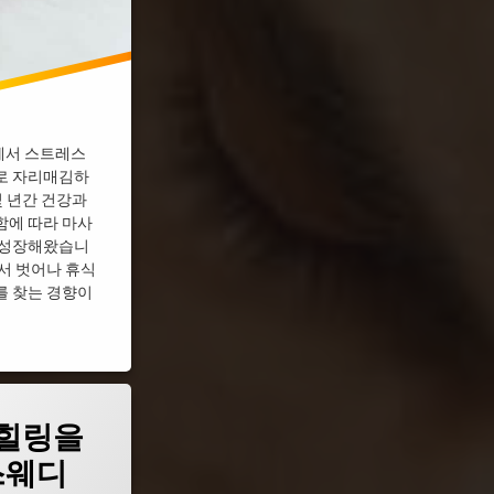
에서 스트레스
로 자리매김하
몇 년간 건강과
함에 따라 마사
 성장해왔습니
서 벗어나 휴식
를 찾는 경향이
힐링을
스웨디