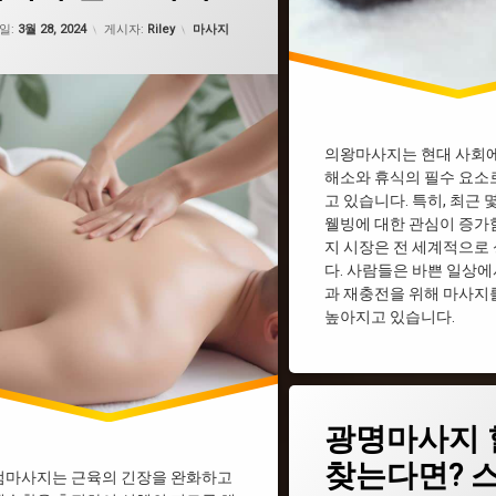
업데이트 날짜:
2월 19, 2025
카테고리:
일:
3월 28, 2024
게시자:
Riley
마사지
의왕마사지는 현대 사회
해소와 휴식의 필수 요소
고 있습니다. 특히, 최근 
웰빙에 대한 관심이 증가
지 시장은 전 세계적으로
다. 사람들은 바쁜 일상에
과 재충전을 위해 마사지
높아지고 있습니다.
태
광명마사지 
그
광명1인샵
찾는다면? 
점마사지는 근육의 긴장을 완화하고
광명건마