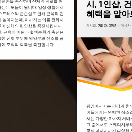
액순환을 촉진하여 신체의 피로를 해
시, 1인샵, 
광명마사지
는데 도움이 됩니다. 일상 생활에서
혜택을 알아
광명스웨디시
스트레스와 근손실로 인해 근육의 긴
 높아지는데, 마사지는 이를 완화시
업데이트
게시일:
3월 27, 2024
게시자
주어 신체의 편안함을 증진시킵니다.
, 근육의 이완과 혈액순환의 촉진은
한 신체 부위에 영양분과 산소를 공
여 조직의 회복을 촉진합니다.
광명마사지는 건강과 휴
이들에게는 완벽한 장소입
서는 다양한 마사지 서비
그 중에서도 스웨디시부터
국식 마사지까지 다양한 