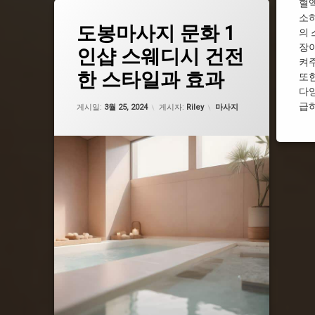
혈
소하
태
도봉마사지 문화 1
그
의 
도봉1인샵
장이
인샵 스웨디시 건전
켜
도봉건마
한 스타일과 효과
또한
도봉마사지
다양
도봉스웨디시
업데이트 날짜:
2월 19, 2025
급하
카테고리:
게시일:
3월 25, 2024
게시자:
Riley
마사지