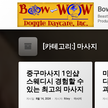
콘
Bow
텐
츠
Beast
로
Produ
바
로
가
기
[카테고리:]
마사지
태
태
중구마사지 1인샵
마
그
그
중구1인샵
1인샵
스웨디시 경험할 수
중구마사지
마사지
있는 최고의 마사지
중구스웨디시
스웨디
업데이트 날짜:
2월 19, 2025
카테고리:
게시일:
8월 14, 2024
게시자:
Riley
마사지
게시