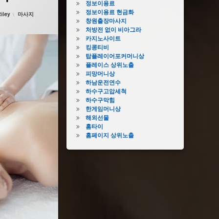
정보이용료
 날짜:
2월 19, 2025
정보이용료 현금화
카테고리:
iley
마사지
창원출장마사지
처방전 없이 비아그라
카지노사이트
킹콩티비
탑플레이어포커머니상
플레이스 상위노출
피망머니상
하남운전연수
하수구고압세척
하수구막힘
한게임머니상
해외선물
홈타이
홈페이지 상위노출