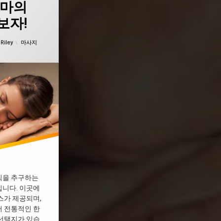
건마의
보자!
 날짜:
2월 19, 2025
카테고리:
:
Riley
마사지
식을 추구하는
니다. 이곳에
스가 제공되며,
 전통적인 한
선택지가 있습