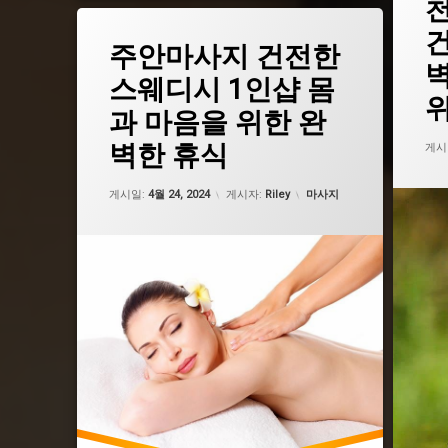
그
천안1
태
주안마사지 건전한
그
천안건
주안1인샵
스웨디시 1인샵 몸
천안마
주안건마
천안스
과 마음을 위한 완
주안마사지
벽한 휴식
게시
주안스웨디시
업데이트 날짜:
2월 19, 2025
카테고리:
게시일:
4월 24, 2024
게시자:
Riley
마사지