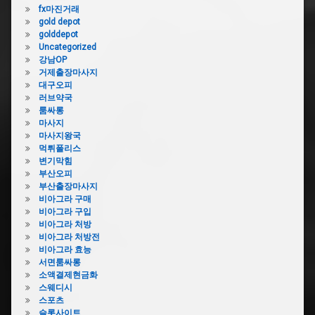
fx마진거래
gold depot
golddepot
Uncategorized
강남OP
거제출장마사지
대구오피
러브약국
룸싸롱
마사지
마사지왕국
먹튀폴리스
변기막힘
부산오피
부산출장마사지
비아그라 구매
비아그라 구입
비아그라 처방
비아그라 처방전
비아그라 효능
서면룸싸롱
소액결제현금화
스웨디시
스포츠
슬롯사이트