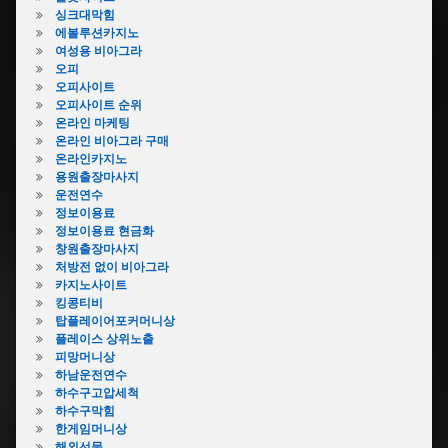
싱크대막힘
에볼루션카지노
여성용 비아그라
오피
오피사이트
오피사이트 순위
온라인 마케팅
온라인 비아그라 구매
온라인카지노
용원출장마사지
운전연수
정보이용료
정보이용료 현금화
창원출장마사지
처방전 없이 비아그라
카지노사이트
킹콩티비
탑플레이어포커머니상
플레이스 상위노출
피망머니상
하남운전연수
하수구고압세척
하수구막힘
한게임머니상
해외선물