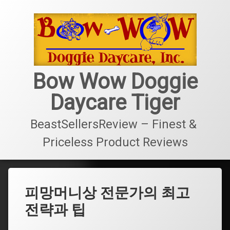
콘
텐
츠
로
바
로
가
Bow Wow Doggie
기
Daycare Tiger
BeastSellersReview – Finest & 
Priceless Product Reviews
피망머니상 전문가의 최고
전략과 팁