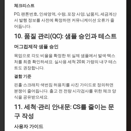
체크리스트
PO, 팬톤번호, 인쇄영역, 수량, 포장 사양, 납품지, 세금계산
서 발행 정보를 사전에 확정하면 커뮤니케이션 오류가 줄
어듭니다.
10.
품질 관리(QC): 샘플 승인과 테스트
머그컵제작 샘플 승인
목업으로 각도·비율을 확정한 뒤 실제 샘플에서 발색·텍스
처를 최종 확인하세요. 실사용 세척 20회 가량의 내구 테스
트도 권장합니다.
결함 기준
핀홀·스크래치·색번짐 허용치를 사진 가이드로 정의하면
분쟁이 줄어듭니다. 출고 전 전량 시각검사를 위한 체크 양
식을 공유받으세요.
11.
세척·관리 안내문: CS를 줄이는 문
구 작성
사용자 가이드