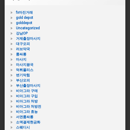
fx마진거래
gold depot
golddepot
Uncategorized
강남OP
거제출장마사지
대구오피
러브약국
룸싸롱
마사지
마사지왕국
먹튀폴리스
변기막힘
부산오피
부산출장마사지
비아그라 구매
비아그라 구입
비아그라 처방
비아그라 처방전
비아그라 효능
서면룸싸롱
소액결제현금화
스웨디시