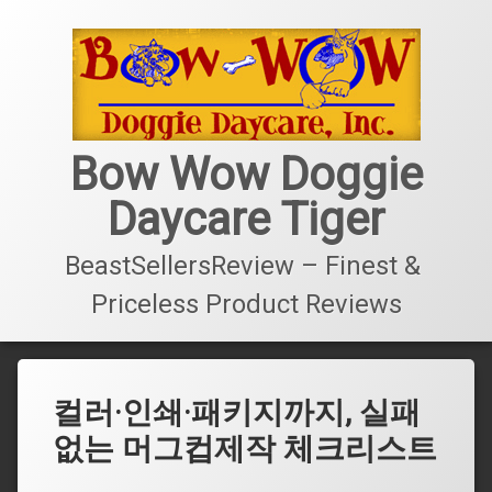
콘
텐
츠
로
바
로
가
Bow Wow Doggie
기
Daycare Tiger
BeastSellersReview – Finest & 
Priceless Product Reviews
컬러·인쇄·패키지까지, 실패
없는 머그컵제작 체크리스트