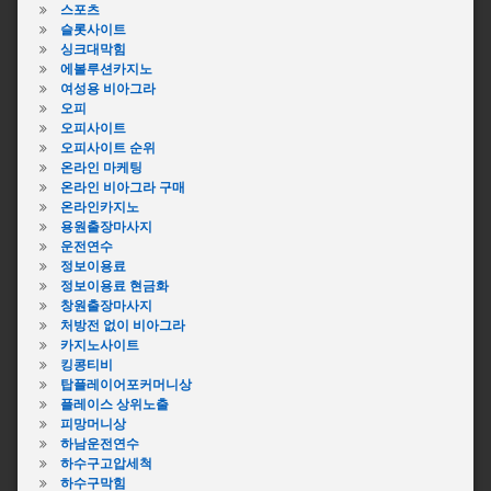
스포츠
슬롯사이트
싱크대막힘
에볼루션카지노
여성용 비아그라
오피
오피사이트
오피사이트 순위
온라인 마케팅
온라인 비아그라 구매
온라인카지노
용원출장마사지
운전연수
정보이용료
정보이용료 현금화
창원출장마사지
처방전 없이 비아그라
카지노사이트
킹콩티비
탑플레이어포커머니상
플레이스 상위노출
피망머니상
하남운전연수
하수구고압세척
하수구막힘