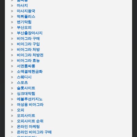
룸싸롱
마사지
마사지왕국
먹튀폴리스
변기막힘
부산오피
부산출장마사지
비아그라 구매
비아그라 구입
비아그라 처방
비아그라 처방전
비아그라 효능
서면룸싸롱
소액결제현금화
스웨디시
스포츠
슬롯사이트
싱크대막힘
에볼루션카지노
여성용 비아그라
오피
오피사이트
오피사이트 순위
온라인 마케팅
온라인 비아그라 구매