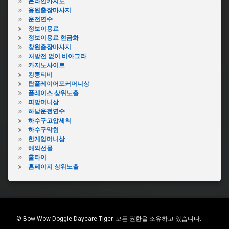
온라인카지노
용원출장마사지
운전연수
정보이용료
정보이용료 현금화
창원출장마사지
처방전 없이 비아그라
카지노사이트
킹콩티비
탑플레이어포커머니상
플레이스 상위노출
피망머니상
하남운전연수
하수구고압세척
하수구막힘
한게임머니상
해외선물
홈타이
홈페이지 상위노출
© Bow Wow Doggie Daycare Tiger. 모든 권한을 소유하고 있습니다.