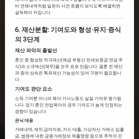
비 연체내역처럼 일련의 사건 흐름이 보이도록 배열하면
설득력이 커집니다.
6. 재산분할: 기여도와 형성·유지·증식
의 3단계
재산 파악의 출발선
혼인 중 형성된 적극재산(예금·부동산·전세보증금·연금·주
식)과 소극재산(채무)을 모두 표로 만듭니다. 결혼 전 재산
과 증여·상속은 특유재산 가능성이 있어 구분이 필요합니
다.
기여도 판단 요소
소득 기여뿐 아니라 육아·가사노동도 실질 기여로 평가됩
니다. 장기 혼인·전업육아의 경우 기여도가 높게 인정되는
경향이 있습니다.
은닉 대응
거래내역, 재직·급여자료, 카드·대출, 가상자산 거래소 입출
금, 법원에 대한 금융거래정보 제출명령 등으로 추적의 끈