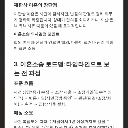
재판상 이혼의 장단점
재판상 이혼은 시간이 걸리지만, 법원의 판결로 권리·의무
가 명확히 확정됩니다. 상대가 합의를 회피하거나, 재산 은
닉·유책 사유 다툼이 있을 때 효과적입니다.
이혼소송 의사결정 포인트
합의 여지와 신뢰가 있으면 협의, 다툼이 크거나 권리 위험
이 크면 소송.
3. 이혼소송 로드맵: 타임라인으로 보
는 전 과정
표준 흐름
사전 상담/증거 수집 → 소장 제출 → 조정기일(필수적·임
의적) → 변론기일(서면공방·증인) → 판단(판결/조정/화
해) → 확정 → 집행/사후 절차.
예상 소요
사건 복잡도에 따라 수개월에서 1년 이상까지도 걸릴 수
있습니다. 쟁점 수(유책·재산·자녀), 증거량, 조정 성패가 기