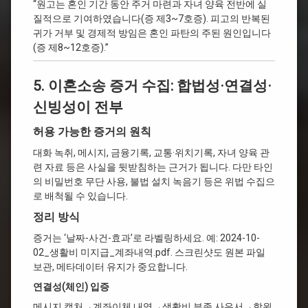
“원고는 혼인 기간 동안 주거 마련과 자녀 양육 전반에 실
질적으로 기여하였습니다(증 제3~7호증). 피고의 반복된
귀가 거부 및 경제적 방임은 혼인 파탄의 주된 원인입니다
(증 제8~12호증).”
5. 이혼소송 증거 수집: 합법성·연결성·
신빙성이 전부
허용 가능한 증거의 원칙
대화 녹취, 메시지, 금융기록, 교통·위치기록, 자녀 양육 관
련 자료 등은 사실을 뒷받침하는 근거가 됩니다. 다만 타인
의 비밀번호 무단 사용, 불법 설치 녹음기 등은 위법 수집으
로 배척될 수 있습니다.
정리 방식
증거는 ‘날짜-사건-효과’로 라벨링하세요. 예: 2024-10-
02_생활비 미지급_계좌내역.pdf. 스크린샷도 원본 파일
보관, 메타데이터 유지가 중요합니다.
연결성(체인) 입증
메시지 캡처→계좌이체 내역→생활비 부족 사유서→학원