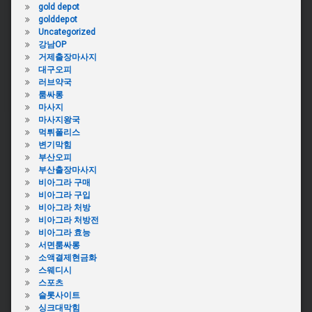
gold depot
golddepot
Uncategorized
강남OP
거제출장마사지
대구오피
러브약국
룸싸롱
마사지
마사지왕국
먹튀폴리스
변기막힘
부산오피
부산출장마사지
비아그라 구매
비아그라 구입
비아그라 처방
비아그라 처방전
비아그라 효능
서면룸싸롱
소액결제현금화
스웨디시
스포츠
슬롯사이트
싱크대막힘