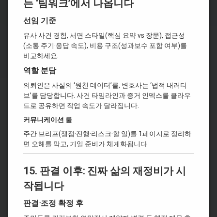
는 ‘팀워크’에서 나옵니다
선임 기준
유사 사건 경험, 서면 스타일(핵심 요약 vs 장문), 접근성
(소통 주기·응답 속도), 비용 구조(성과보수 포함 여부)를
비교하세요.
역할 분담
의뢰인은 사실의 ‘원천 데이터’를, 변호사는 ‘법적 내러티
브’를 담당합니다. 사건 타임라인과 증거 인덱스를 클라우
드로 공유하면 작업 속도가 달라집니다.
커뮤니케이션 룰
주간 브리프(쟁점·진행·리스크·할 일)를 1페이지로 정리하
면 오해를 막고, 기일 준비가 체계화됩니다.
15. 판결 이후: 진짜 삶의 재정비가 시
작됩니다
판결·조정 확정 후