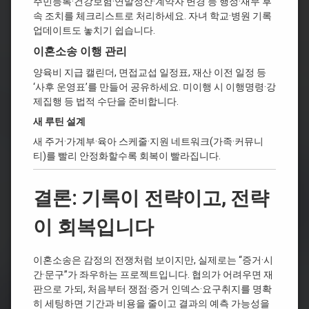
주민등록·건강보험·연말정산·계약자 변경 등 행정·재무 후
속 조치를 체크리스트로 처리하세요. 자녀 학교·병원 기록
업데이트도 놓치기 쉽습니다.
이혼소송 이행 관리
양육비 지급 캘린더, 면접교섭 일정표, 재산 이전 일정 등
‘사후 운영표’를 만들어 공유하세요. 미이행 시 이행명령·강
제집행 등 법적 수단을 준비합니다.
새 루틴 설계
새 주거·가계부·육아 스케줄·지원 네트워크(가족·커뮤니
티)를 빨리 안정화할수록 회복이 빨라집니다.
결론: 기록이 전략이고, 전략
이 회복입니다
이혼소송은 감정의 전쟁처럼 보이지만, 실제로는 “증거·시
간·문구”가 좌우하는 프로젝트입니다. 협의가 어려우면 재
판으로 가되, 처음부터 쟁점·증거 인덱스·요구취지를 명확
히 세팅하면 기간과 비용을 줄이고 결과의 예측 가능성을