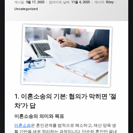
게시일:
9월 17, 2025
업데이트 날짜:
11월 4, 2025
게시자:
Riley
카테고리:
Uncategorized
1. 이혼소송의 기본: 협의가 막히면 ‘절
차’가 답
이혼소송의 의미와 목표
이혼소송
은 혼인관계를 법적으로 해소하고, 재산·양육·생
활 기반을 새로 정리하는 과정입니다. 단순히 혼인만 끝내