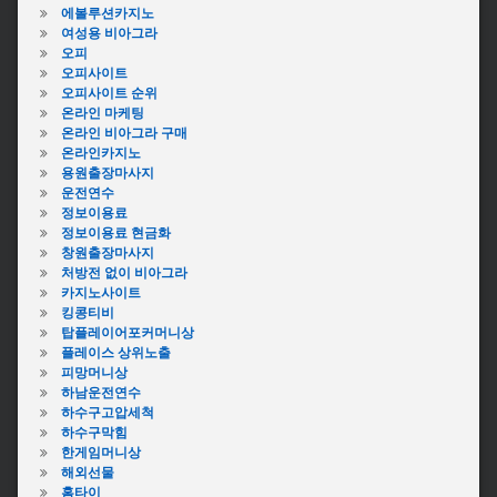
에볼루션카지노
여성용 비아그라
오피
오피사이트
오피사이트 순위
온라인 마케팅
온라인 비아그라 구매
온라인카지노
용원출장마사지
운전연수
정보이용료
정보이용료 현금화
창원출장마사지
처방전 없이 비아그라
카지노사이트
킹콩티비
탑플레이어포커머니상
플레이스 상위노출
피망머니상
하남운전연수
하수구고압세척
하수구막힘
한게임머니상
해외선물
홈타이