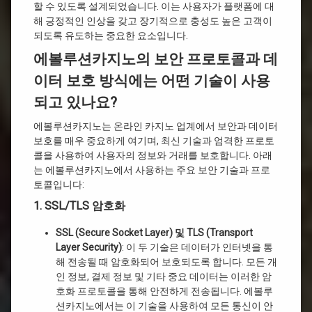
할 수 있도록 설계되었습니다. 이는 사용자가 플랫폼에 대
해 긍정적인 인상을 갖고 장기적으로 충성도 높은 고객이
되도록 유도하는 중요한 요소입니다.
에볼루션카지노의 보안 프로토콜과 데
이터 보호 방식에는 어떤 기술이 사용
되고 있나요?
에볼루션카지노는 온라인 카지노 업계에서 보안과 데이터
보호를 매우 중요하게 여기며, 최신 기술과 엄격한 프로토
콜을 사용하여 사용자의 정보와 거래를 보호합니다. 아래
는 에볼루션카지노에서 사용하는 주요 보안 기술과 프로
토콜입니다:
1.
SSL/TLS 암호화
SSL (Secure Socket Layer) 및 TLS (Transport
Layer Security)
: 이 두 기술은 데이터가 인터넷을 통
해 전송될 때 암호화되어 보호되도록 합니다. 모든 개
인 정보, 결제 정보 및 기타 중요 데이터는 이러한 암
호화 프로토콜을 통해 안전하게 전송됩니다. 에볼루
션카지노에서는 이 기술을 사용하여 모든 통신이 안