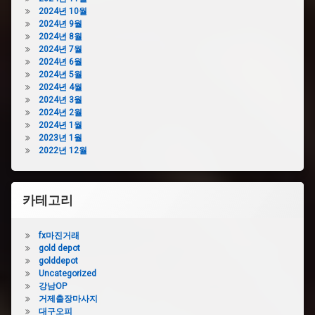
2024년 10월
2024년 9월
2024년 8월
2024년 7월
2024년 6월
2024년 5월
2024년 4월
2024년 3월
2024년 2월
2024년 1월
2023년 1월
2022년 12월
카테고리
fx마진거래
gold depot
golddepot
Uncategorized
강남OP
거제출장마사지
대구오피