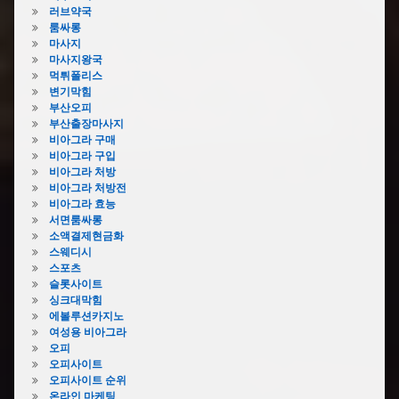
러브약국
룸싸롱
마사지
마사지왕국
먹튀폴리스
변기막힘
부산오피
부산출장마사지
비아그라 구매
비아그라 구입
비아그라 처방
비아그라 처방전
비아그라 효능
서면룸싸롱
소액결제현금화
스웨디시
스포츠
슬롯사이트
싱크대막힘
에볼루션카지노
여성용 비아그라
오피
오피사이트
오피사이트 순위
온라인 마케팅