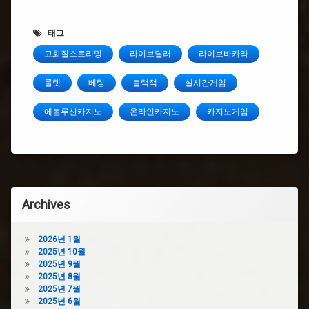
태그
고화질스트리밍
라이브딜러
라이브바카라
룰렛
베팅
블랙잭
실시간게임
에볼루션카지노
온라인카지노
카지노게임
Archives
2026년 1월
2025년 10월
2025년 9월
2025년 8월
2025년 7월
2025년 6월