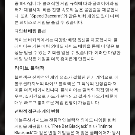
중 하나입니다. 클래식한 게임 규칙에 따라 플레이어와 딜
러가 대결하며, 빠른 진행 속도와 높은 몰입감을 제공합니
다. 또한 “Speed Baccarat”와 같은 변형 게임도 있어 더 빠
른 페이스로 게임을 즐길 수 있습니다.
다양한 베팅 옵션
라이브 바카라에서는 다양한 베팅 옵션을 제공합니다. 플
레이어는 기본 베팅 외에도 사이드 베팅을 통해 더 많은 보
상을 받을 수 있는 기회를 얻을 수 있습니다. 이러한 다양한
베팅 방식은 게임을 더욱 흥미롭게 만듭니다.
라이브 블랙잭
블랙잭은 전략적인 게임 요소가 결합된 인기 게임으로, 에
볼루션카지노의 라이브 블랙잭은 그 특유의 긴장감과 재
미를 더욱 배가시킵니다. 플레이어는 딜러와 직접 맞서 싸
우며, 실시간으로 카드가 분배되고 결과가 나오기 때문에
매우 빠르고 흥미로운 게임 진행이 가능합니다.
전략적 접근과 게임 변형
에볼루션카지노는 전통적인 블랙잭 외에도 다양한 변형
게임을 제공합니다. “Free Bet Blackjack”이나 “Infinite
Blackjack”과 같은 변형 게임들은 더 많은 플레이어가 동시