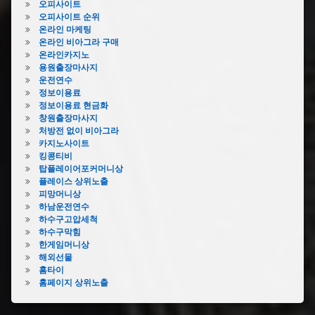
오피사이트
오피사이트 순위
온라인 마케팅
온라인 비아그라 구매
온라인카지노
용원출장마사지
운전연수
정보이용료
정보이용료 현금화
창원출장마사지
처방전 없이 비아그라
카지노사이트
킹콩티비
탑플레이어포커머니상
플레이스 상위노출
피망머니상
하남운전연수
하수구고압세척
하수구막힘
한게임머니상
해외선물
홈타이
홈페이지 상위노출