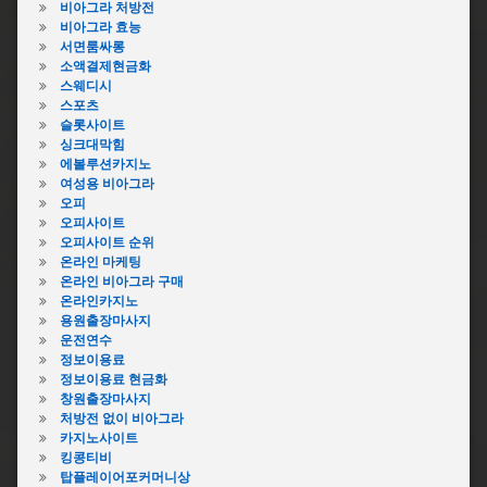
비아그라 처방전
비아그라 효능
서면룸싸롱
소액결제현금화
스웨디시
스포츠
슬롯사이트
싱크대막힘
에볼루션카지노
여성용 비아그라
오피
오피사이트
오피사이트 순위
온라인 마케팅
온라인 비아그라 구매
온라인카지노
용원출장마사지
운전연수
정보이용료
정보이용료 현금화
창원출장마사지
처방전 없이 비아그라
카지노사이트
킹콩티비
탑플레이어포커머니상