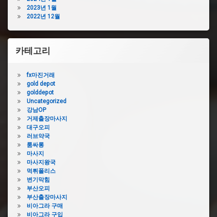
2023년 1월
2022년 12월
카테고리
fx마진거래
gold depot
golddepot
Uncategorized
강남OP
거제출장마사지
대구오피
러브약국
룸싸롱
마사지
마사지왕국
먹튀폴리스
변기막힘
부산오피
부산출장마사지
비아그라 구매
비아그라 구입