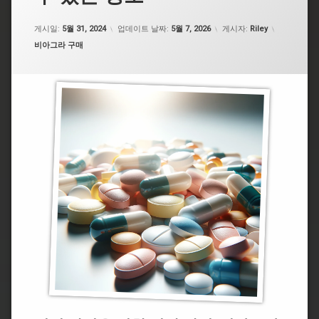
게시일:
5월 31, 2024
업데이트 날짜:
5월 7, 2026
게시자:
Riley
카테고리:
비아그라 구매