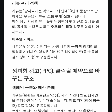
리뷰 관리 정책
리뷰는 “감사→개선 약속→구체 안내” 3단계 문장으로 답
하세요. 무응답 리뷰는
‘소통 부재’ 신호
가 됩니다.
악성·허위 의심 리뷰는 플랫폼 정책에 맞춰 신고 절차를 밟
되, 공개적 논쟁은 피하고
오프라인 해결 창구
를 명확히 안
내하세요.
비주얼 가이드
사진은 밝은 톤, 수평 기준, 사람 사진의
동의·익명 처리
를
엄격히 지키세요. 영상은 15~30초 하이라이트(동선·동의
절차·장비 사용)로 구성합니다.
성과형 광고(PPC): 클릭을 예약으로 바
꾸는 구조
캠페인 구조와 예산 분배
키워드(브랜드/비브랜드/경쟁), 지역, 시간대별로 캠페인
을 분리하면 예산 누수가 줄어듭니다.
피크 타임(점심·퇴근
후)
집중 집행이 효율적입니다.
브랜드 캠페인은
방어
이고, 비브랜드 캠페인은
확장
입니