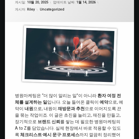
게시일:
10월 20, 2025
업데이트 날짜:
1월 14, 2026
카테고리:
게시자:
Riley
Uncategorized
병원마케팅은 “더 많이 알리는 일”이 아니라
환자 여정 전
체를 설계하는 일
입니다. 오늘 들어온 클릭이
예약
으로, 예
약이
내원
으로, 내원이
재방문과 추천
으로 이어지도록 끈
을 묶는 작업이죠. 이 글은 초진을 늘리고, 재진을 만들고,
장기적으로
브랜드 신뢰
를 쌓는 데 필요한 병원마케팅의
A to Z를 담았습니다. 실제 현장에서 바로 적용할 수 있도
록
체크리스트·예시 문구·프로세스
까지 깔끔히 정리했어