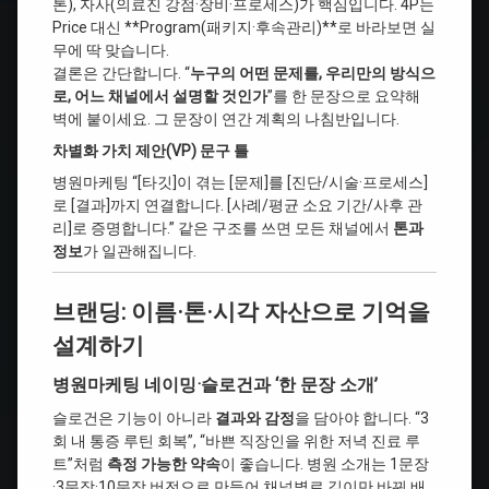
톤), 자사(의료진 강점·장비·프로세스)가 핵심입니다. 4P는
Price 대신 **Program(패키지·후속관리)**로 바라보면 실
무에 딱 맞습니다.
결론은 간단합니다. “
누구의 어떤 문제를, 우리만의 방식으
로, 어느 채널에서 설명할 것인가
”를 한 문장으로 요약해
벽에 붙이세요. 그 문장이 연간 계획의 나침반입니다.
차별화 가치 제안(VP) 문구 틀
병원마케팅 “[타깃]이 겪는 [문제]를 [진단/시술·프로세스]
로 [결과]까지 연결합니다. [사례/평균 소요 기간/사후 관
리]로 증명합니다.” 같은 구조를 쓰면 모든 채널에서
톤과
정보
가 일관해집니다.
브랜딩: 이름·톤·시각 자산으로 기억을
설계하기
병원마케팅 네이밍·슬로건과 ‘한 문장 소개’
슬로건은 기능이 아니라
결과와 감정
을 담아야 합니다. “3
회 내 통증 루틴 회복”, “바쁜 직장인을 위한 저녁 진료 루
트”처럼
측정 가능한 약속
이 좋습니다. 병원 소개는 1문장
·3문장·10문장 버전으로 만들어 채널별로 길이만 바꿔 배