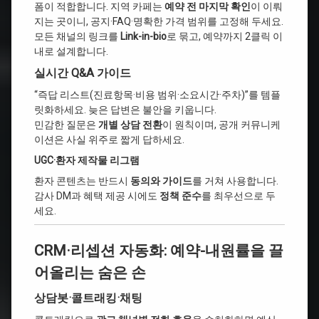
폼이 적합합니다. 지역 카페는
예약 전 마지막 확인
이 이뤄
지는 곳이니, 공지·FAQ·명확한 가격 범위를 고정해 두세요.
모든 채널의 링크를
Link-in-bio
로 묶고, 예약까지 2클릭 이
내로 설계합니다.
실시간 Q&A 가이드
“즉답 리스트(진료항목·비용 범위·소요시간·주차)”를 템플
릿화하세요. 늦은 답변은 불안을 키웁니다.
민감한 질문은
개별 상담 전환
이 원칙이며, 공개 커뮤니케
이션은 사실 위주로 짧게 답하세요.
UGC·환자 제작물 리그램
환자 콘텐츠는 반드시
동의와 가이드
를 거쳐 사용합니다.
감사 DM과 혜택 제공 시에도
정책 준수
를 최우선으로 두
세요.
CRM·리셉션 자동화: 예약-내원률을 끌
어올리는 숨은 손
상담봇·콜트래킹·채팅