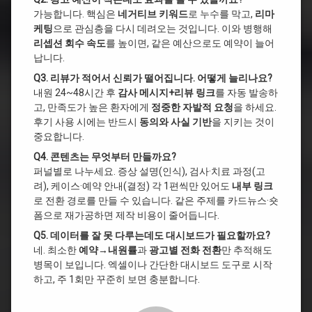
가능합니다. 핵심은
네거티브 키워드
로 누수를 막고,
리마
케팅
으로 관심층을 다시 데려오는 것입니다. 이와 병행해
리셉션 회수 속도
를 높이면, 같은 예산으로도 예약이 늘어
납니다.
Q3. 리뷰가 적어서 신뢰가 떨어집니다. 어떻게 늘리나요?
내원 24~48시간 후
감사 메시지+리뷰 링크
를 자동 발송하
고, 만족도가 높은 환자에게
정중한 자발적 요청
을 하세요.
후기 사용 시에는 반드시
동의와 사실 기반
을 지키는 것이
중요합니다.
Q4. 콘텐츠는 무엇부터 만들까요?
퍼널별로 나누세요. 증상 설명(인식), 검사·치료 과정(고
려), 케이스·예약 안내(결정) 각 1편씩만 있어도
내부 링크
로 전환 경로를 만들 수 있습니다. 같은 주제를 카드뉴스·숏
폼으로 재가공하면 제작 비용이 줄어듭니다.
Q5. 데이터를 잘 못 다루는데도 대시보드가 필요할까요?
네. 최소한
예약→내원률
과
광고별 전화 전환
만 추적해도
병목이 보입니다. 엑셀이나 간단한 대시보드 도구로 시작
하고, 주 1회만 꾸준히 보면 충분합니다.