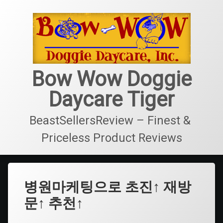
콘
텐
츠
로
바
로
가
Bow Wow Doggie
기
Daycare Tiger
BeastSellersReview – Finest & 
Priceless Product Reviews
병원마케팅으로 초진↑ 재방
문↑ 추천↑