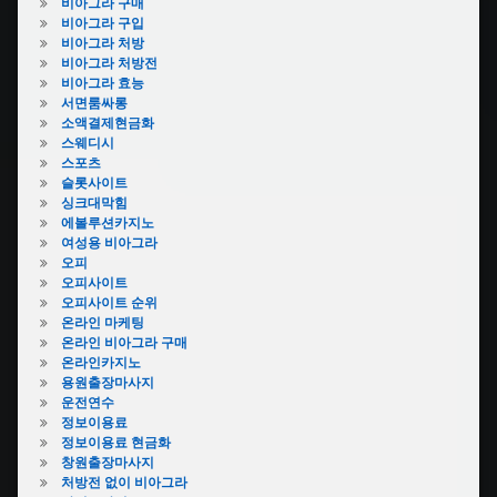
비아그라 구매
비아그라 구입
비아그라 처방
비아그라 처방전
비아그라 효능
서면룸싸롱
소액결제현금화
스웨디시
스포츠
슬롯사이트
싱크대막힘
에볼루션카지노
여성용 비아그라
오피
오피사이트
오피사이트 순위
온라인 마케팅
온라인 비아그라 구매
온라인카지노
용원출장마사지
운전연수
정보이용료
정보이용료 현금화
창원출장마사지
처방전 없이 비아그라