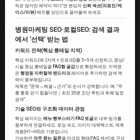
릭은 많지만 예약이 적다”면 랜딩의
신뢰 섹션(의료진/케
이스/리뷰)
배치를 상단으로 끌어올려 보세요.
병원마케팅 SEO·로컬SEO: 검색 결과
에서 ‘선택’ 받는 법
키워드 전략(핵심·롱테일·지역)
핵심 키워드(예: [지역 + 진료과])를 3~5개 선정하고, 증상/
시술 중심 롱테일을
FAQ형 글감
으로 확장하세요. 지역명
은
행정동·지하철역·랜드마크
레이어로 추가하면 검색 맥
락이 풍부해집니다.
제목은 “문제→해결→근거”의 순서가 강력합니다. 예: “무
릎 통증 걷기 힘들다면｜초진 20분 진단 루틴과 회복 일정
공개”.
기술 SEO와 구조화 데이터 관점
핵심 페이지는
메뉴·빵부스러기·FAQ 토글
로 내부 링크를
풍부하게 연결하세요. 로딩 속도, 이미지 대체텍스트, 제목
계층(H1~H3)은 기본입니다.
가능하면
자주 묻는 질문
을 마크업 형태(FAQ 섹션)로 구성