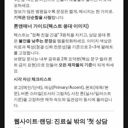
포하세요.
정보가 많은 병원일수록 문장은 짧게, 메시지는 한 가지로.
기억은 단순함을 사랑
합니다.
톤앤매너 가이드(텍스트·응대·이미지)
텍스트는 “정확·친절·간결” 3원칙을 지키고, 상담 응대 톤
은
불안을 낮추는 문장
을 템플릿화하세요. 이미지·색상은
의료과 특성(청결·신뢰·전문성)을 기준으로 2~3색 팔레트
를 고정합니다.
브랜딩 문서는 내부 공유용 2쪽 요약본(핵심 문구·컬러·폰
트·금지 표현)으로 만들어
모든 제작물의 기준
이 되게 하세
요.
시각 자산 체크리스트
로고(메인/단색), 색상(Primary/Accent), 폰트(제목/본
문), 버튼 스타일(모서리·그림자), 사진 톤(실사/일러스트
기준)을 고정하면 제작 속도와 일관성이 동시에 올라갑니
다.
웹사이트·랜딩: 진료실 밖의 ‘첫 상담