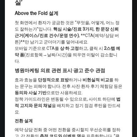
실’
Above the Fold 설계
첫 화면에서 환자가 궁금한 것은 “무엇을, 어떻게, 어느 정
도 잘하는가”입니다.
핵심 시술/진료 3가지
,
한 문장 신뢰
근거(케이스/진료 건수/운영 연수)
, **CTA(예약/상담 버
튼)**만 남기고 군더더기를 덜어내세요.
모바일 기준으로 CTA를
상·하 고정
하고, 클릭 시
2스텝 예
약 폼
(진료항목→날짜/시간)을 띄우면 이탈이 감소합니
다.
병원마케팅 의료 관련 표시·광고 준수 관점
효과·효능을
단정적으로 표방
하거나
비현실적 비교
를 하
는 문구는 피해야 합니다. 전후 사진·환자 후기·체험담 등은
동의와 사실 기반
으로만 사용하세요.
정책·가이드라인은 변동될 수 있으므로, 사이트 하단에
법
적 고지와 문의 채널
을 배치하고 정기 점검 루틴을 만드세
요.
전환 설계
예약·상담·전화 중 어떤 전환을 중시할지 우선순위를 정하
고, 각 전환의
추적 코드와 이벤트 명
을 표준화합니다. “클