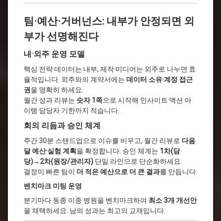
팀·예산·거버넌스: 내부가 안정되면 외
부가 선명해진다
내·외주 운영 모델
핵심 전략·데이터는 내부, 제작·미디어는 외주로 나누면 효
율적입니다. 외주와의 계약서에는
데이터 소유·계정 접근
권
을 명확히 하세요.
월간 성과 리뷰는
숫자 1쪽
으로 시작해 인사이트·액션 아
이템·담당자·기한까지 적습니다.
회의 리듬과 승인 체계
주간 30분 스탠드업으로 이슈를 비우고, 월간 리뷰로
다음
달 예산·실험 계획
을 확정합니다. 승인 체계는
1차(담
당)→2차(원장/관리자)
단일 라인으로 단순화하세요.
결정이 빠른 팀이
더 적은 예산으로 더 큰 결과
를 만듭니다.
벤치마크 미팅 운영
분기마다 동종·이종 병원을 벤치마크하여
최소 3개 개선안
을 채택하세요. 남의 성과는 최고의 교재입니다.