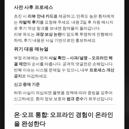
사전·사후 프로세스
초진 시
리뷰 안내 카드
를 제공하고, 만족도 높은 환자에게
는
자발적 후기
를 요청해 주세요. 내원 2일 후 자동 메시지
로 후기 작성 링크를 보내면 참여율이 올라갑니다.
리뷰 유도는
과장·보상 논란
이 없도록 투명하게 진행해야
하며, 후기 내용은 사실 기반으로만 홍보하세요.
위기 대응 매뉴얼
부정 리뷰에는 먼저
사실 확인→사과/설명→오프라인 해
결 제안
의 순서를 따릅니다. 공격적 댓글전은 손해입니다.
반복 이슈는 시스템 문제일 수 있으니, 내부
프로세스 개선
공지
로 마감하세요.
신고·중재 기준
허위 사실이 의심되면 플랫폼 정책에 따라 증빙을 갖추어
신고하세요. 환자 정보 보호와
법규 준수
가 최우선입니다.
온·오프 통합: 오프라인 경험이 온라인
을 완성한다