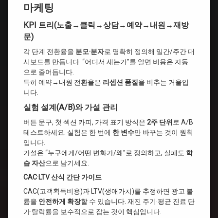
마케팅
KPI 트리(노출→클릭→상담→예약→내원→재방
문)
각 단계 전환율을
분모·분자
로 명확히 정의해 일간/주간 대
시보드를 만듭니다. “어디서 새는가”를 알면 비용은 자동
으로 줄어듭니다.
특히 예약→내원 전환율은
리셉션 품질
을 비추는 거울입
니다.
실험 설계(A/B)와 가설 관리
버튼 문구, 첫 섹션 카피, 가격 표기 방식은
2주 단위
로 A/B
테스트하세요. 실험은 한 번에
한 변수
만 바꾸는 것이 원칙
입니다.
가설은 “누구에게/어떤 변화가/왜”로 정의하고, 실패도
학
습 자산
으로 남기세요.
CAC·LTV 산식 간단 가이드
CAC(고객획득비용)과 LTV(생애가치)를 추정하면 광고 볼
륨을
안전하게 확장
할 수 있습니다. 재진 주기·평균 진료 단
가·탈락률을 보수적으로 잡는 것이 핵심입니다.