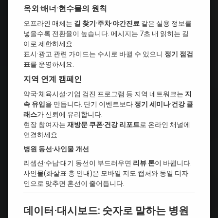
옥외·배너·현수물의 원칙
오프라인 매체는
길 찾기·주차·야간진료
같은 실용 정보를
넣을수록 전환율이 높습니다. 메시지는 7초 내 읽히는 길
이로 제한하세요.
표시·광고 관련 가이드는 수시로 바뀔 수 있으니
정기 점검
표
를 운영하세요.
지역 연계 캠페인
약국·체육시설·기업 검진 프로그램 등 지역 네트워크는
지
속 유입
을 만듭니다. 단기 이벤트보다
정기 세미나·건강 클
래스
가 신뢰에 유리합니다.
현장 참여자는
재방문 쿠폰·건강 리포트
로 온라인 채널에
연결하세요.
병원 동선·사인물 개선
리셉션·수납·대기 동선이 부드러우면
리뷰 톤
이 바뀝니다.
사인물(화살표·층 안내)은 모바일 지도 캡처와 동일 디자
인으로 맞추면 혼선이 줄어듭니다.
데이터·대시보드: 숫자로 말하는 병원