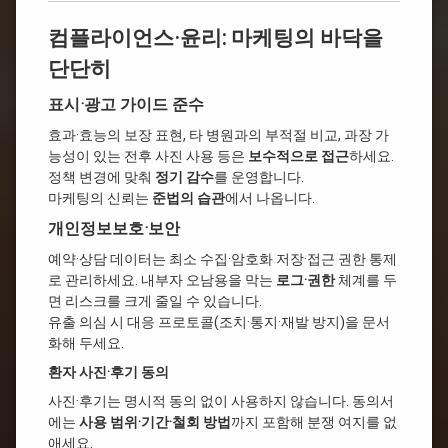
컴플라이언스·윤리: 마케팅의 바닥을
단단히
표시·광고 가이드 준수
효과·효능의 보장 표현, 타 병원과의 부적절 비교, 과장 가
능성이 있는 전후 사진 사용 등은
보수적으로 접근
하세요.
정책 변경에 맞춰
정기 감수
를 운영합니다.
마케팅의 신뢰는
준법의 습관
에서 나옵니다.
개인정보보호·보안
예약·상담 데이터는 최소 수집·암호화 저장·접근 권한 통제
로 관리하세요. 내부자 오남용을 막는
로그·권한
체계를 두
면 리스크를 크게 줄일 수 있습니다.
유출 의심 시 대응 프로토콜(조치·통지·재발 방지)을 문서
화해 두세요.
환자 사진·후기 동의
사진·후기는 명시적 동의 없이 사용하지 않습니다. 동의서
에는
사용 범위·기간·철회 방법
까지 포함해 분쟁 여지를 없
애세요.