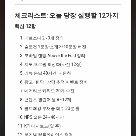
체크리스트: 오늘 당장 실행할 12가지
핵심 12항
페르소나 2~3개 정의
슬로건 1문장·소개 3/10문장 버전
모바일 랜딩 Above the Fold 정리
지도 프로필 최신화(사진 12장)
리뷰 응답 48시간 내 원칙
광고–랜딩–상담 추적 이벤트 정비
네거티브 키워드 20개 수집
콘텐츠 캘린더 월 8~12개
콜트래킹·부재중 회수 30분 룰
NPS 설문 24~48시간
KPI 대시보드(일·주)
분기별 컴플라이언스 점검