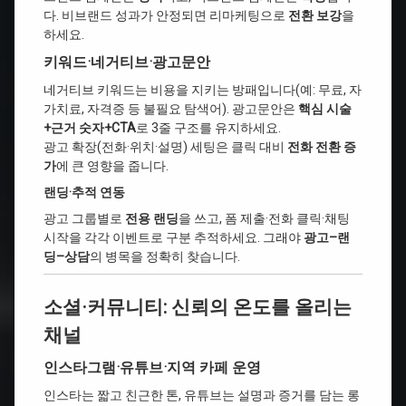
다. 비브랜드 성과가 안정되면 리마케팅으로
전환 보강
을
하세요.
키워드·네거티브·광고문안
네거티브 키워드는 비용을 지키는 방패입니다(예: 무료, 자
가치료, 자격증 등 불필요 탐색어). 광고문안은
핵심 시술
+근거 숫자+CTA
로 3줄 구조를 유지하세요.
광고 확장(전화·위치·설명) 세팅은 클릭 대비
전화 전환 증
가
에 큰 영향을 줍니다.
랜딩·추적 연동
광고 그룹별로
전용 랜딩
을 쓰고, 폼 제출·전화 클릭·채팅
시작을 각각 이벤트로 구분 추적하세요. 그래야
광고–랜
딩–상담
의 병목을 정확히 찾습니다.
소셜·커뮤니티: 신뢰의 온도를 올리는
채널
인스타그램·유튜브·지역 카페 운영
인스타는 짧고 친근한 톤, 유튜브는 설명과 증거를 담는 롱