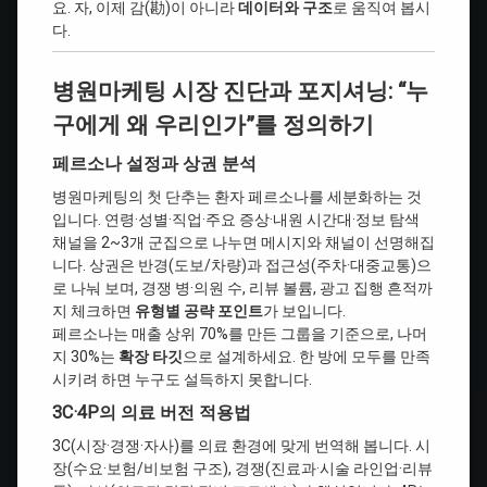
요. 자, 이제 감(勘)이 아니라
데이터와 구조
로 움직여 봅시
다.
병원마케팅 시장 진단과 포지셔닝: “누
구에게 왜 우리인가”를 정의하기
페르소나 설정과 상권 분석
병원마케팅의 첫 단추는 환자 페르소나를 세분화하는 것
입니다. 연령·성별·직업·주요 증상·내원 시간대·정보 탐색
채널을 2~3개 군집으로 나누면 메시지와 채널이 선명해집
니다. 상권은 반경(도보/차량)과 접근성(주차·대중교통)으
로 나눠 보며, 경쟁 병·의원 수, 리뷰 볼륨, 광고 집행 흔적까
지 체크하면
유형별 공략 포인트
가 보입니다.
페르소나는 매출 상위 70%를 만든 그룹을 기준으로, 나머
지 30%는
확장 타깃
으로 설계하세요. 한 방에 모두를 만족
시키려 하면 누구도 설득하지 못합니다.
3C·4P의 의료 버전 적용법
3C(시장·경쟁·자사)를 의료 환경에 맞게 번역해 봅니다. 시
장(수요·보험/비보험 구조), 경쟁(진료과·시술 라인업·리뷰