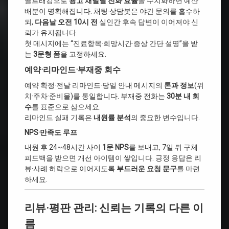
콜트래킹으로
광고 채널별 전화 효율
을 수치화하면 예산
배분이 명확해집니다. 채팅·상담봇은 야간 문의를 흡수하
되,
다음날 오전 10시 전
실인간 후속 답변이 이어져야 신
뢰가 유지됩니다.
첫 메시지에는 “진료항목·희망시간·증상 간단 설명”을 받
는
3문형 폼
을 고정하세요.
예약·리마인드·부재중 회수
예약 확정·전날 리마인드·당일 안내 메시지의
톤과 정보
(위
치·주차·준비물)를 통일합니다. 부재중 전화는
30분 내 회
수
를 표준으로 삼으세요.
리마인드 실패 기록은
내원률 분석
의 중요한 변수입니다.
NPS·만족도 루프
내원 후 24~48시간 사이
1문 NPS
를 보내고, 7일 뒤 구체
피드백을 받으면 개선 아이템이 쌓입니다. 긍정 응답은 리
뷰·사례 허락으로 이어지도록
부드러운 요청 문구
를 마련
하세요.
리뷰·평판 관리: 신뢰는 기록의 다른 이
름