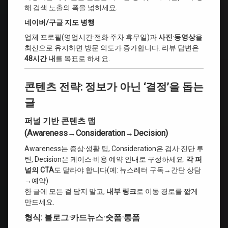
해 검색 노출의 폭을 넓히세요.
네이버/구글 지도 병행
업체 프로필(영업시간·전화·주차·휴무일)과
사진·동영상
을
최신으로 유지하면 방문 의도가 증가합니다. 리뷰 답변은
48시간 내
를 목표로 하세요.
콘텐츠 전략: 정보가 아닌 ‘결정’을 돕는
글
퍼널 기반 콘텐츠 맵
(Awareness→Consideration→Decision)
Awareness는 증상·생활 팁, Consideration은 검사·진단 루
틴, Decision은 케이스·비용·예약 안내로 구성하세요.
각 퍼
널의 CTA
도 달라야 합니다(예: 뉴스레터 구독→간단 상담
→예약).
한 글에 모든 걸 담지 말고,
내부 링크
로 이동 경로를 짧게
만드세요.
형식: 블로그·카드뉴스·숏폼·롱폼