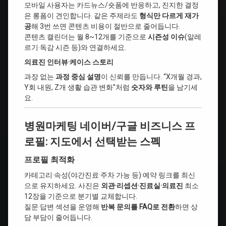
모바일 사용자는 카드뉴스/숏폼에 반응하고, 진지한 결정
은 롱폼이 견인합니다. 같은 주제라도
형식만 다르게 재가
공
해 3번 쓰면 콘텐츠 비용이 절반으로 줄어듭니다.
콘텐츠 캘린더는 월 8~12개를 기준으로
시즌성 이슈
(알레
르기·독감 시즌 등)와 연결하세요.
의료진 인터뷰·케이스 스토리
과장 없는
과정 중심 설명
이 신뢰를 만듭니다. “X개월 경과,
Y회 내원, Z개 생활 습관 변화”처럼
숫자와 루틴
을 남기세
요.
병원마케팅 네이버/구글 비즈니스 프
로필: 지도에서 선택받는 스펙
프로필 최적화
카테고리·속성(야간진료·주차 가능 등)·예약 링크를 최신
으로 유지하세요. 사진은
외관·리셉션·진료실·의료진
최소
12장을 기준으로 분기별 교체합니다.
질문·답변 섹션을 운영해
반복 문의를 FAQ로 전환
하면 상
담 부담이 줄어듭니다.