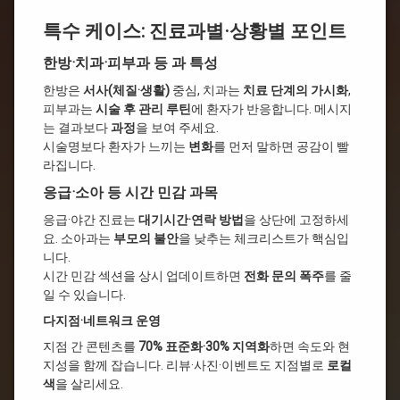
특수 케이스: 진료과별·상황별 포인트
한방·치과·피부과 등 과 특성
한방은
서사(체질·생활)
중심, 치과는
치료 단계의 가시화
,
피부과는
시술 후 관리 루틴
에 환자가 반응합니다. 메시지
는 결과보다
과정
을 보여 주세요.
시술명보다 환자가 느끼는
변화
를 먼저 말하면 공감이 빨
라집니다.
응급·소아 등 시간 민감 과목
응급·야간 진료는
대기시간·연락 방법
을 상단에 고정하세
요. 소아과는
부모의 불안
을 낮추는 체크리스트가 핵심입
니다.
시간 민감 섹션을 상시 업데이트하면
전화 문의 폭주
를 줄
일 수 있습니다.
다지점·네트워크 운영
지점 간 콘텐츠를
70% 표준화·30% 지역화
하면 속도와 현
지성을 함께 잡습니다. 리뷰·사진·이벤트도 지점별로
로컬
색
을 살리세요.